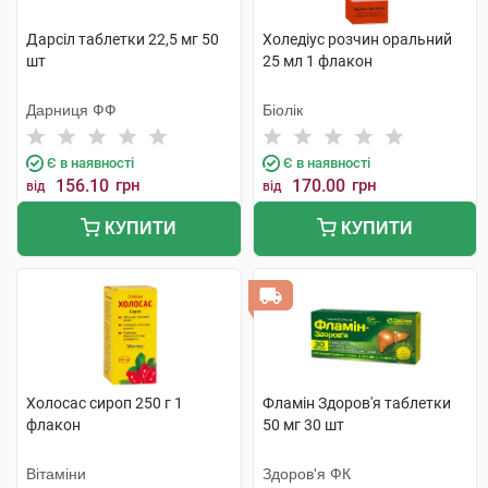
Дарсіл таблетки 22,5 мг 50
Холедіус розчин оральний
шт
25 мл 1 флакон
Дарниця ФФ
Біолік
Є в наявності
Є в наявності
156.10
грн
170.00
грн
від
від
КУПИТИ
КУПИТИ
Холосас сироп 250 г 1
Фламін Здоров'я таблетки
флакон
50 мг 30 шт
Вітаміни
Здоров'я ФК