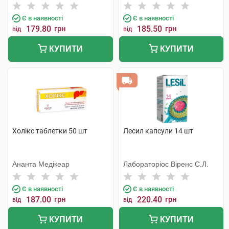
Є в наявності
Є в наявності
179.80
грн
185.50
грн
від
від
КУПИТИ
КУПИТИ
Холікс таблетки 50 шт
Лесил капсули 14 шт
Ананта Медікеар
Лабораторіос Віренс С.Л.
Є в наявності
Є в наявності
187.00
грн
220.40
грн
від
від
КУПИТИ
КУПИТИ