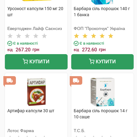
Урсоност капсули 150 мг 20
Барбара сіль порошок 140 г
шт
1 банка
Евертоджен Лайф Саєнсиз
ФОП "Прокопчук" Україна
Є в наявності
Є в наявності
267.20
грн
272.60
грн
від
від
КУПИТИ
КУПИТИ
Артифар капсули 30 шт
Барбара сіль порошок 14 г
10 саше
Лотос Фарма
Т.С.Б.