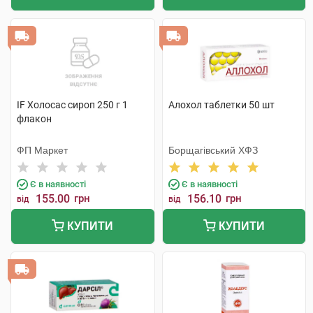
IF Холосас сироп 250 г 1
Алохол таблетки 50 шт
флакон
ФП Маркет
Борщагівський ХФЗ
Є в наявності
Є в наявності
155.00
грн
156.10
грн
від
від
КУПИТИ
КУПИТИ