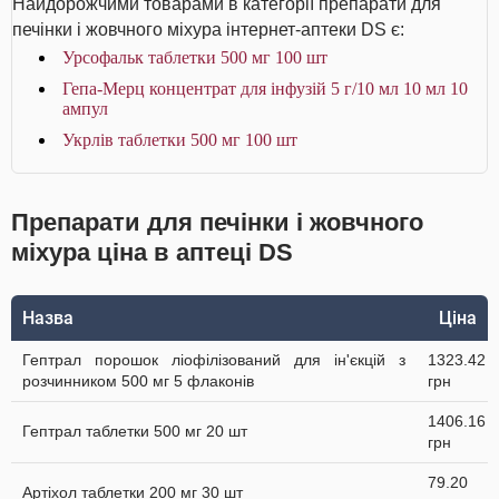
Найдорожчими товарами в категорії препарати для
печінки і жовчного міхура інтернет-аптеки DS є:
Урсофальк таблетки 500 мг 100 шт
Гепа-Мерц концентрат для інфузій 5 г/10 мл 10 мл 10
ампул
Укрлів таблетки 500 мг 100 шт
Препарати для печінки і жовчного
міхура ціна в аптеці DS
Назва
Ціна
Гептрал порошок ліофілізований для ін'єкцій з
1323.42
розчинником 500 мг 5 флаконів
грн
1406.16
Гептрал таблетки 500 мг 20 шт
грн
79.20
Артіхол таблетки 200 мг 30 шт