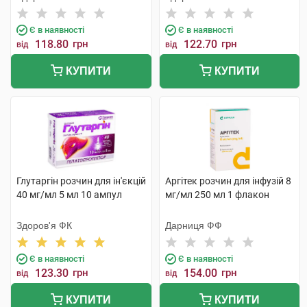
Є в наявності
Є в наявності
118.80
грн
122.70
грн
від
від
КУПИТИ
КУПИТИ
Глутаргін розчин для ін'єкцій
Аргітек розчин для інфузій 8
40 мг/мл 5 мл 10 ампул
мг/мл 250 мл 1 флакон
Здоров'я ФК
Дарниця ФФ
Є в наявності
Є в наявності
123.30
грн
154.00
грн
від
від
КУПИТИ
КУПИТИ