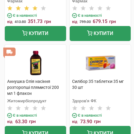
Фармак
Фармак
Є в наявності
Є в наявності
351.73
679.15
грн
грн
від
413.80
від
799.00
КУПИТИ
КУПИТИ
Аннушка Олія насіння
Силібор 35 таблетки 35 мг
розторопші плямистої 200
30 шт
мл 1 флакон
Житомирбіопродукт
Здоров'я ФК
Є в наявності
Є в наявності
63.30
грн
73.90
грн
від
від
КУПИТИ
КУПИТИ