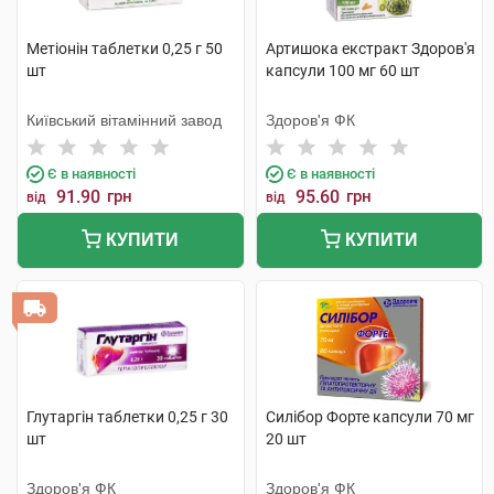
Метіонін таблетки 0,25 г 50
Артишока екстракт Здоров'я
шт
капсули 100 мг 60 шт
Київський вітамінний завод
Здоров'я ФК
Є в наявності
Є в наявності
91.90
грн
95.60
грн
від
від
КУПИТИ
КУПИТИ
Глутаргін таблетки 0,25 г 30
Силібор Форте капсули 70 мг
шт
20 шт
Здоров'я ФК
Здоров'я ФК