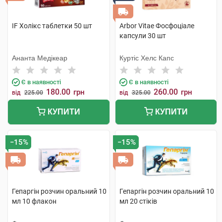
IF Холікс таблетки 50 шт
Arbor Vitae Фосфоціале
капсули 30 шт
Ананта Медікеар
Куртіс Хелс Капс
Є в наявності
Є в наявності
180.00
260.00
грн
грн
від
225.00
від
325.00
КУПИТИ
КУПИТИ
−15%
−15%
Гепаргін розчин оральний 10
Гепаргін розчин оральний 10
мл 10 флакон
мл 20 стіків