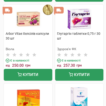
Arbor Vitae Хелсілів капсули
Глутаргін таблетки 0,75 г 30
30 шт
шт
Віола
Здоров'я ФК
Є в наявності
Є в наявності
250.00
грн
257.30
грн
від
від
КУПИТИ
КУПИТИ