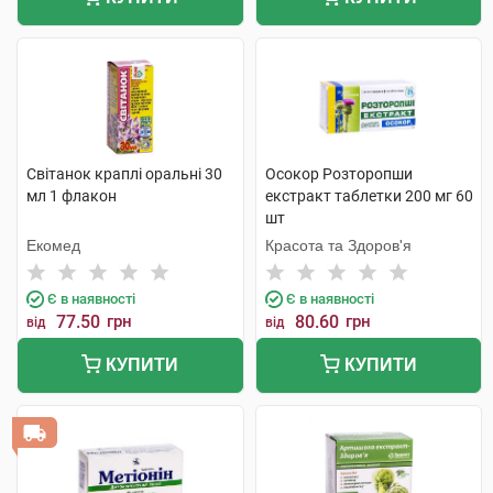
Світанок краплі оральні 30
Осокор Розторопши
мл 1 флакон
екстракт таблетки 200 мг 60
шт
Екомед
Красота та Здоров'я
Є в наявності
Є в наявності
77.50
грн
80.60
грн
від
від
КУПИТИ
КУПИТИ