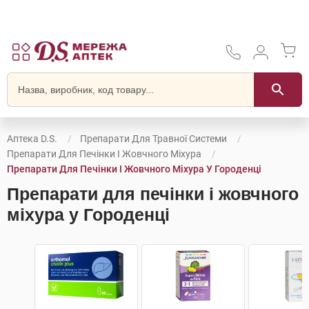
Аптека D.S.
Препарати Для Травної Системи
Препарати Для Печінки І Жовчного Міхура
Препарати Для Печінки І Жовчного Міхура У Городенці
Препарати для печінки і жовчного
міхура у Городенці