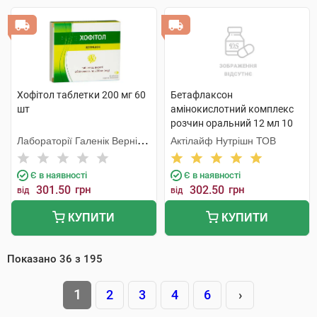
Хофітол таблетки 200 мг 60
Бетафлаксон
шт
амінокислотний комплекс
розчин оральний 12 мл 10
стіків
Лабораторії Галенік Вернін/
Актілайф Нутрішн ТОВ
Франція
Є в наявності
Є в наявності
301.50
грн
302.50
грн
від
від
КУПИТИ
КУПИТИ
Показано
36
з
195
1
2
3
4
6
›