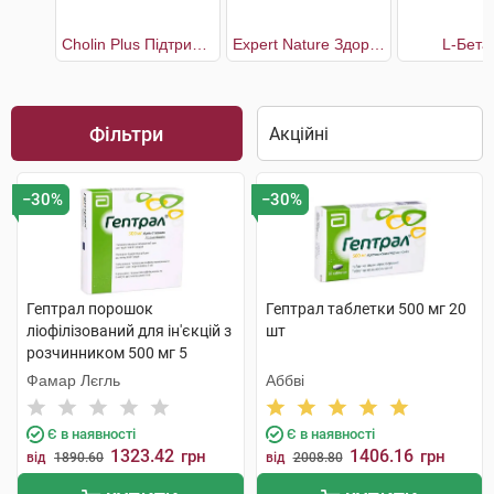
Cholin Plus Підтримка нормальної функції печінки
Expert Nature Здоров'я печінки
L-Бета
Фільтри
−30%
−30%
Гептрал порошок
Гептрал таблетки 500 мг 20
ліофілізований для ін'єкцій з
шт
розчинником 500 мг 5
флаконів
Фамар Лєгль
Аббві
Є в наявності
Є в наявності
1323.42
1406.16
грн
грн
від
1890.60
від
2008.80