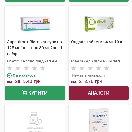
Апрепітант Віста капсули по
Ондаар таблетки 4 мг 10 шт
125 мг 1шт. + по 80 мг 2шт. 1
набір
Ронтіс Хеллас Медікал енд
Манкайнд Фарма Лімітед
Фармасьютікал Продактс
С.А.
Є в наявності
Немає в наявності
2815.40
грн
213.70
грн
від
від
АНАЛОГИ
КУПИТИ