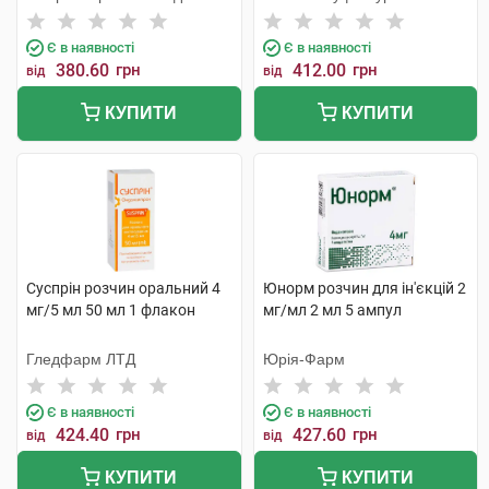
Сервісез
Є в наявності
Є в наявності
380.60
грн
412.00
грн
від
від
КУПИТИ
КУПИТИ
Суспрін розчин оральний 4
Юнорм розчин для ін'єкцій 2
мг/5 мл 50 мл 1 флакон
мг/мл 2 мл 5 ампул
Гледфарм ЛТД
Юрія-Фарм
Є в наявності
Є в наявності
424.40
грн
427.60
грн
від
від
КУПИТИ
КУПИТИ