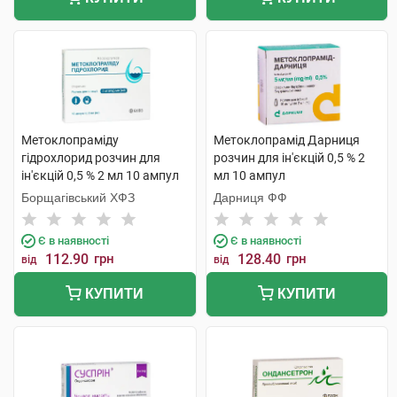
Метоклопраміду
Метоклопрамід Дарниця
гідрохлорид розчин для
розчин для ін'єкцій 0,5 % 2
ін'єкцій 0,5 % 2 мл 10 ампул
мл 10 ампул
Борщагівський ХФЗ
Дарниця ФФ
Є в наявності
Є в наявності
112.90
грн
128.40
грн
від
від
КУПИТИ
КУПИТИ