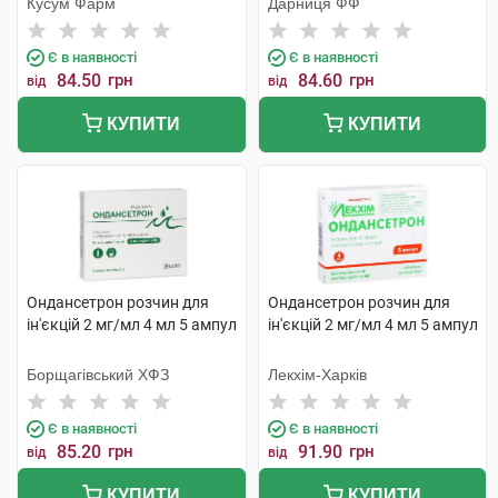
Кусум Фарм
Дарниця ФФ
Є в наявності
Є в наявності
84.50
грн
84.60
грн
від
від
КУПИТИ
КУПИТИ
Ондансетрон розчин для
Ондансетрон розчин для
ін'єкцій 2 мг/мл 4 мл 5 ампул
ін'єкцій 2 мг/мл 4 мл 5 ампул
Борщагівський ХФЗ
Лекхім-Харків
Є в наявності
Є в наявності
85.20
грн
91.90
грн
від
від
КУПИТИ
КУПИТИ