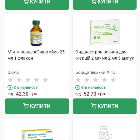
КУПИТИ
КУПИТИ
М`яти перцевої настойка 25
Ондансетрон розчин для
мл 1 флакон
ін'єкцій 2 мг/мл 2 мл 5 ампул
Віола
Борщагівський ХФЗ
Є в наявності
Є в наявності
42.30
грн
52.70
грн
від
від
КУПИТИ
КУПИТИ