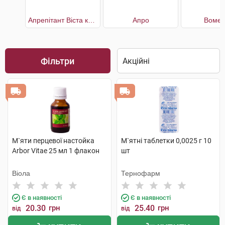
Апрепітант Віста капсули по 125 мг 1шт. + по 80 мг 2шт.
Апро
Вомен
Фільтри
М`яти перцевої настойка
М`ятні таблетки 0,0025 г 10
Arbor Vitae 25 мл 1 флакон
шт
Віола
Тернофарм
Є в наявності
Є в наявності
20.30
грн
25.40
грн
від
від