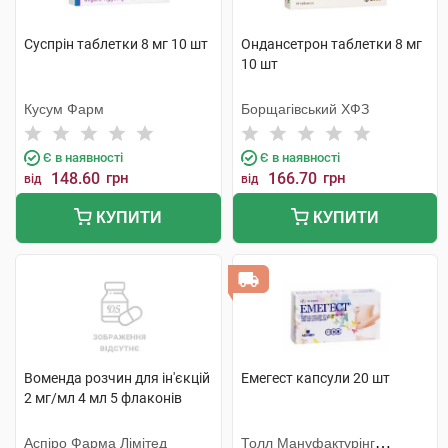
Суспрін таблетки 8 мг 10 шт
Ондансетрон таблетки 8 мг
10 шт
Кусум Фарм
Борщагівський ХФЗ
Є в наявності
Є в наявності
148.60
грн
166.70
грн
від
від
КУПИТИ
КУПИТИ
Воменда розчин для ін'єкцій
Емегест капсули 20 шт
2 мг/мл 4 мл 5 флаконів
Аспіро Фарма Лімітед
Толл Мануфактурінг