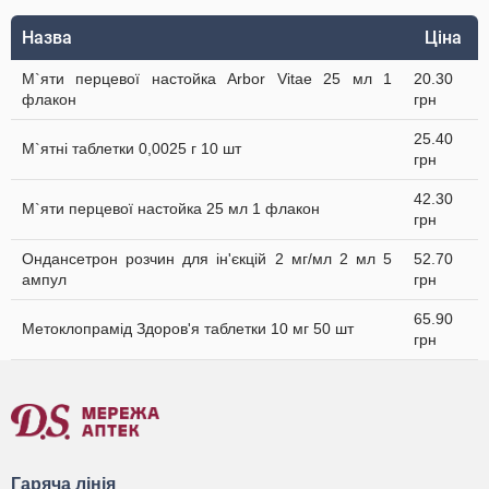
Назва
Ціна
М`яти перцевої настойка Arbor Vitae 25 мл 1
20.30
флакон
грн
25.40
М`ятні таблетки 0,0025 г 10 шт
грн
42.30
М`яти перцевої настойка 25 мл 1 флакон
грн
Ондансетрон розчин для ін'єкцій 2 мг/мл 2 мл 5
52.70
ампул
грн
65.90
Метоклопрамід Здоров'я таблетки 10 мг 50 шт
грн
Гаряча лінія