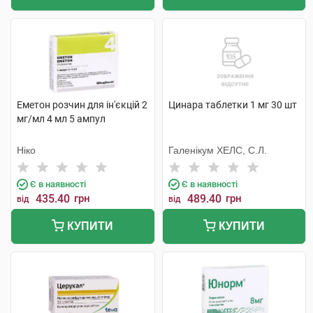
Еметон розчин для ін'єкцій 2
Цинара таблетки 1 мг 30 шт
мг/мл 4 мл 5 ампул
Ніко
Галенікум ХЕЛС, С.Л.
Є в наявності
Є в наявності
435.40
грн
489.40
грн
від
від
КУПИТИ
КУПИТИ