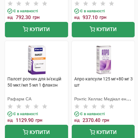
Є в наявності
Є в наявності
792.30
грн
937.10
грн
від
від
КУПИТИ
КУПИТИ
Палсет розчин для ін'єкцій
Апро капсули 125 мг+80 мг 3
50 мкг/мл 5 мл 1 флакон
шт
Рафарм СА
Ронтіс Хеллас Медікал енд
Фармасьютікал Продактс
С.А.
Є в наявності
Є в наявності
1129.90
грн
2370.40
грн
від
від
КУПИТИ
КУПИТИ