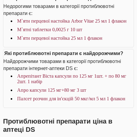
Недорогими товарами в категорії протиблювотні
препарати є:
М`яти перцевої настойка Arbor Vitae 25 мл 1 флакон
М`ятні таблетки 0,0025 г 10 шт
М`яти перцевої настойка 25 мл 1 флакон
Які протиблювотні препарати є найдорожчими?
Найдорожчими товарами в категорії протиблювотні
препарати інтернет-аптеки DS є:
Апрепітант Віста капсули по 125 мг 1шт. + по 80 мг
2шт. 1 набір
Апро капсули 125 мг+80 мг 3 шт
Палсет розчин для ін'єкцій 50 мкг/мл 5 мл 1 флакон
Протиблювотні препарати ціна в
аптеці DS