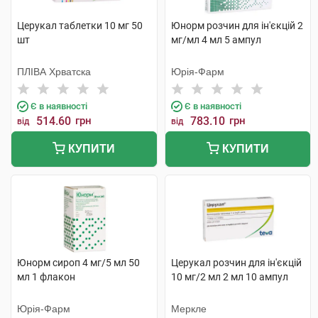
Церукал таблетки 10 мг 50
Юнорм розчин для ін'єкцій 2
шт
мг/мл 4 мл 5 ампул
ПЛІВА Хрватска
Юрія-Фарм
Є в наявності
Є в наявності
514.60
грн
783.10
грн
від
від
КУПИТИ
КУПИТИ
Юнорм сироп 4 мг/5 мл 50
Церукал розчин для ін'єкцій
мл 1 флакон
10 мг/2 мл 2 мл 10 ампул
Юрія-Фарм
Меркле