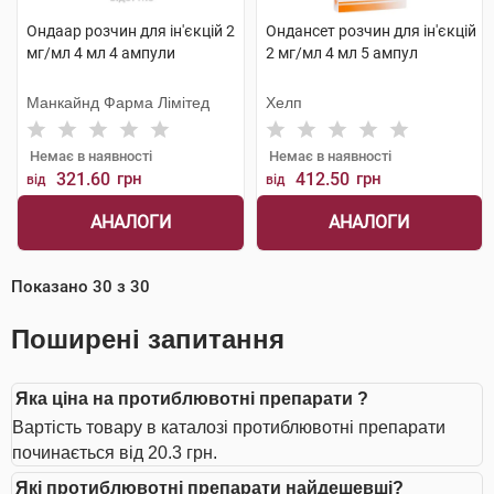
Ондаар розчин для ін'єкцій 2
Ондансет розчин для ін'єкцій
мг/мл 4 мл 4 ампули
2 мг/мл 4 мл 5 ампул
Манкайнд Фарма Лімітед
Хелп
Немає в наявності
Немає в наявності
321.60
грн
412.50
грн
від
від
АНАЛОГИ
АНАЛОГИ
Показано
30
з
30
Поширені запитання
Яка ціна на протиблювотні препарати ?
Вартість товару в каталозі протиблювотні препарати
починається від 20.3 грн.
Які протиблювотні препарати найдешевші?