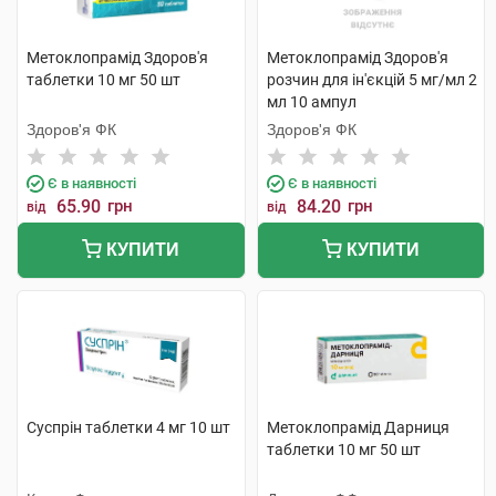
Метоклопрамід Здоров'я
Метоклопрамід Здоров'я
таблетки 10 мг 50 шт
розчин для ін'єкцій 5 мг/мл 2
мл 10 ампул
Здоров'я ФК
Здоров'я ФК
Є в наявності
Є в наявності
65.90
грн
84.20
грн
від
від
КУПИТИ
КУПИТИ
Суспрін таблетки 4 мг 10 шт
Метоклопрамід Дарниця
таблетки 10 мг 50 шт