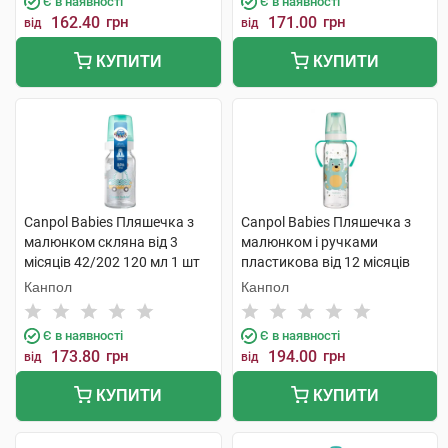
Є в наявності
Є в наявності
162.40
грн
171.00
грн
від
від
КУПИТИ
КУПИТИ
Canpol Babies Пляшечка з
Canpol Babies Пляшечка з
малюнком скляна від 3
малюнком і ручками
місяців 42/202 120 мл 1 шт
пластикова від 12 місяців
11/845 250 мл 1 шт
Канпол
Канпол
Є в наявності
Є в наявності
173.80
грн
194.00
грн
від
від
КУПИТИ
КУПИТИ