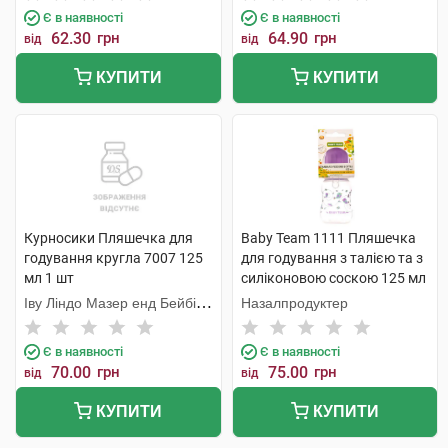
Є в наявності
Є в наявності
62.30
грн
64.90
грн
від
від
КУПИТИ
КУПИТИ
Курносики Пляшечка для
Baby Team 1111 Пляшечка
годування кругла 7007 125
для годування з талією та з
мл 1 шт
силіконовою соскою 125 мл
1 шт
Іву Ліндо Мазер енд Бейбі
Назалпродуктер
Продактс
Є в наявності
Є в наявності
70.00
грн
75.00
грн
від
від
КУПИТИ
КУПИТИ