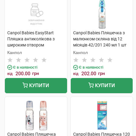
Canpol Babies EasyStart
Canpol Babies Пляшечка з
Пляшка антиколікова з
малюнком скляна від 12
широким отвором
місяців 42/201 240 мл 1 шт
Кольорові звірята 120 мл 1
Канпол
Канпол
шт
Є в наявності
Є в наявності
200.00
грн
202.00
грн
від
від
КУПИТИ
КУПИТИ
Canpol Babies Пляшечка
Canpol Babies Пляшечка 120