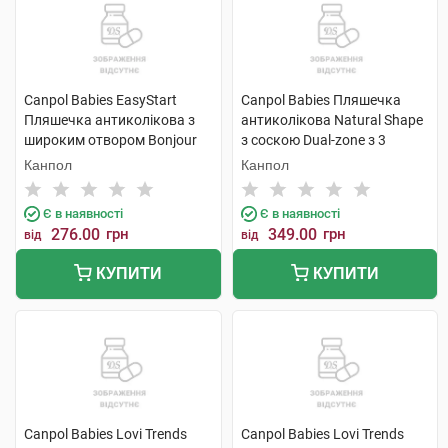
Canpol Babies EasyStart
Canpol Babies Пляшечка
Пляшечка антиколікова з
антиколікова Natural Shape
широким отвором Bonjour
з соскою Dual-zone з 3
Paris 120 мл 1 шт
місяців 260 мл 1 шт
Канпол
Канпол
Є в наявності
Є в наявності
276.00
грн
349.00
грн
від
від
КУПИТИ
КУПИТИ
Canpol Babies Lovi Trends
Canpol Babies Lovi Trends