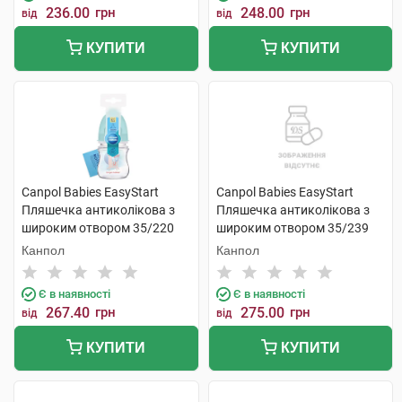
236.00
грн
248.00
грн
від
від
КУПИТИ
КУПИТИ
Canpol Babies EasyStart
Canpol Babies EasyStart
Пляшечка антиколікова з
Пляшечка антиколікова з
широким отвором 35/220
широким отвором 35/239
120 мл 1 шт
120 мл 1 шт
Канпол
Канпол
Є в наявності
Є в наявності
267.40
грн
275.00
грн
від
від
КУПИТИ
КУПИТИ