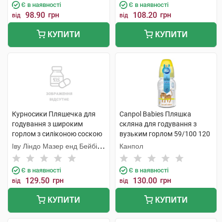
Є в наявності
Є в наявності
98.90
грн
108.20
грн
від
від
КУПИТИ
КУПИТИ
Курносики Пляшечка для
Canpol Babies Пляшка
годування з широким
скляна для годування з
горлом з силіконою соскою
вузьким горлом 59/100 120
7006 1 шт
мл 1 шт
Іву Ліндо Мазер енд Бейбі
Канпол
Продактс
Є в наявності
Є в наявності
129.50
грн
130.00
грн
від
від
КУПИТИ
КУПИТИ