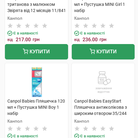
тританова з малюнком
мл + Пустушка MINI Girl 1
Звірята від 12 місяців 11/841
набір
250 мл 1 шт
Канпол
Канпол
Є в наявності
Є в наявності
217.00
грн
236.00
грн
від
від
КУПИТИ
КУПИТИ
Canpol Babies Пляшечка 120
Canpol Babies EasyStart
мл + Пустушка MINI Boy 1
Пляшечка антиколікова з
набір
широким отвором 35/244
120 мл 1 шт
Канпол
Канпол
Є в наявності
Є в наявності