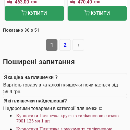
463.00
грн
470.40
грн
від
від
КУПИТИ
КУПИТИ
Показано
36
з
51
1
2
›
Поширені запитання
Яка ціна на пляшечки ?
Вартість товару в каталозі пляшечки починається від
59.4 грн.
Які пляшечки найдешевші?
Недорогими товарами в категорії пляшечки є:
Курносики Пляшечка кругла з силіконовою соскою
7001 125 мл 1 шт
Курносики Пляшечка з ручками та силіконовою