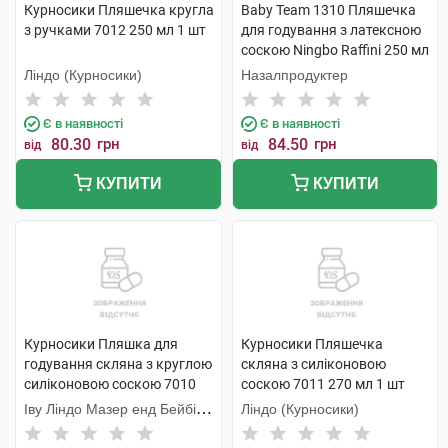
Курносики Пляшечка кругла
Baby Team 1310 Пляшечка
з ручками 7012 250 мл 1 шт
для годування з латексною
соскою Ningbo Raffini 250 мл
1 шт
Ліндо (Курносики)
Назалпродуктер
Є в наявності
Є в наявності
80.30
грн
84.50
грн
від
від
КУПИТИ
КУПИТИ
Курносики Пляшка для
Курносики Пляшечка
годування скляна з круглою
скляна з силіконовою
силіконовою соскою 7010
соскою 7011 270 мл 1 шт
130 мл 1 шт
Іву Ліндо Мазер енд Бейбі
Ліндо (Курносики)
Продактс