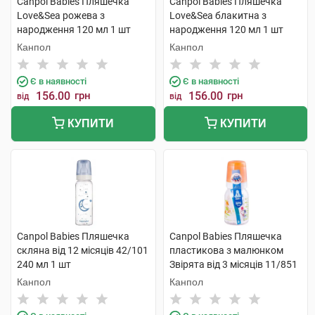
Canpol Babies Пляшечка
Canpol Babies Пляшечка
Love&Sea рожева з
Love&Sea блакитна з
народження 120 мл 1 шт
народження 120 мл 1 шт
Канпол
Канпол
Є в наявності
Є в наявності
156.00
грн
156.00
грн
від
від
КУПИТИ
КУПИТИ
Canpol Babies Пляшечка
Canpol Babies Пляшечка
скляна від 12 місяців 42/101
пластикова з малюнком
240 мл 1 шт
Звірята від 3 місяців 11/851
120 мл 1 шт
Канпол
Канпол