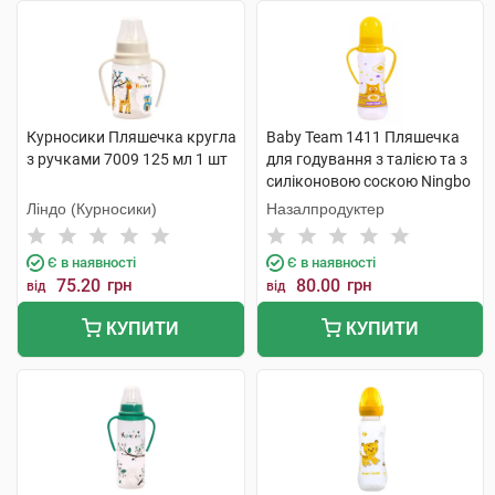
Курносики Пляшечка кругла
Baby Team 1411 Пляшечка
з ручками 7009 125 мл 1 шт
для годування з талією та з
силіконовою соскою Ningbo
Raffini 250 мл 1 шт
Ліндо (Курносики)
Назалпродуктер
Є в наявності
Є в наявності
75.20
грн
80.00
грн
від
від
КУПИТИ
КУПИТИ