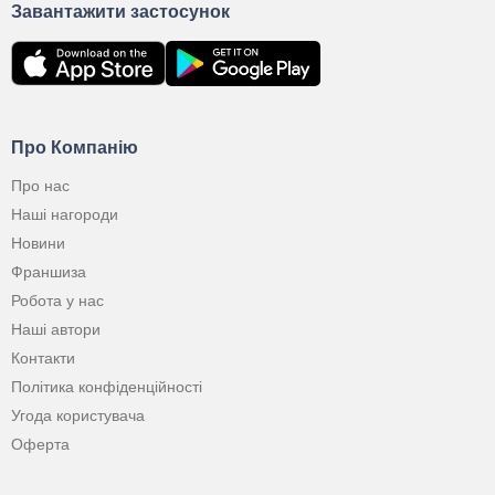
Завантажити застосунок
Про Компанію
Про нас
Наші нагороди
Новини
Франшиза
Робота у нас
Наші автори
Контакти
Політика конфіденційності
Угода користувача
Оферта