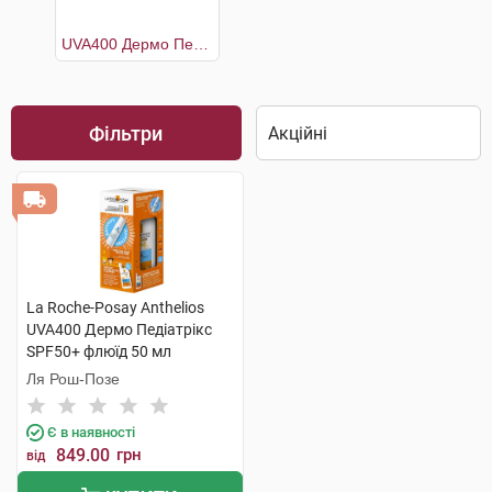
UVA400 Дермо Педіатрікс SPF50+ флюїд 50 мл +Термальна вода 50 мл
Фільтри
La Roche-Posay Anthelios
UVA400 Дермо Педіатрікс
SPF50+ флюїд 50 мл
+Термальна вода 50 мл 1
Ля Рош-Позе
набір
Є в наявності
849.00
грн
від