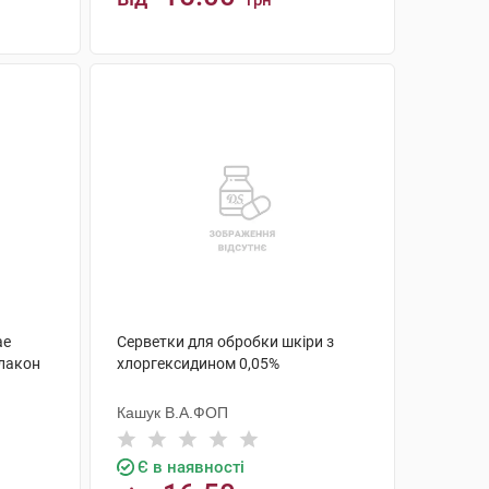
грн
КУПИТИ
ae
Серветки для обробки шкіри з
флакон
хлоргексидином 0,05%
Кашук В.А.ФОП
Є в наявності