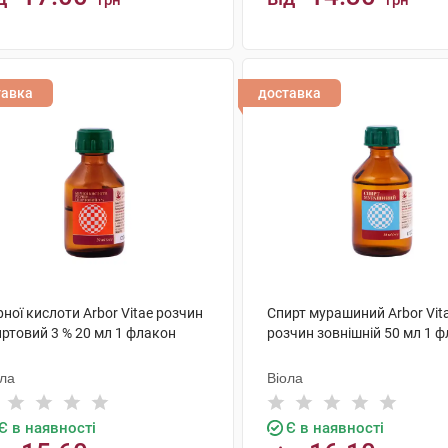
грн
грн
КУПИТИ
КУПИТИ
тавка
доставка
ної кислоти Arbor Vitae розчин
Спирт мурашиний Arbor Vit
иртовий 3 % 20 мл 1 флакон
розчин зовнішній 50 мл 1 
ола
Віола
Є в наявності
Є в наявності