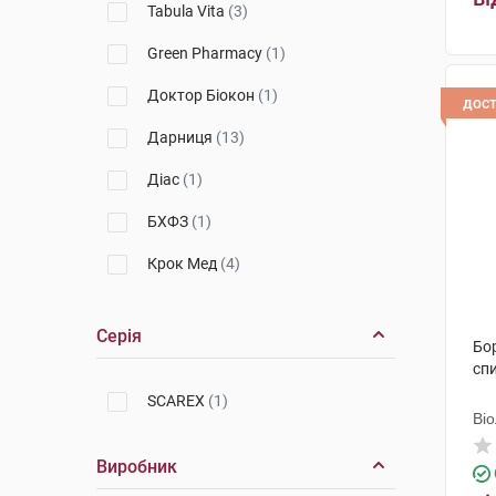
Tabula Vita
(3)
Препарати від опіків
Green Pharmacy
(1)
Препарати від пролежнів
Доктор Біокон
(1)
Препарати для лікування ран і
дос
виразок
Дарниця
(13)
Препарати для лікування
Діас
(1)
свербежу
БХФЗ
(1)
Препарати при псоріазі, екземі
Крок Мед
(4)
Протигрибкові препарати для
зовнішнього застосування
Здоров'я
(2)
Серія
Бор
Лубнифарм
(1)
сп
Stop Demodex
(4)
SCAREX
(1)
Ві
Ключі Здоров'я
(2)
Виробник
ДемоСкін
(3)