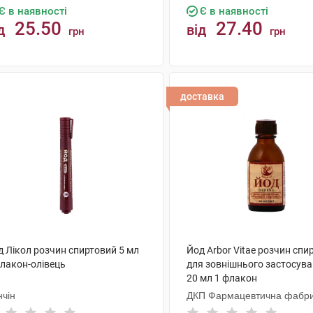
Є в наявності
Є в наявності
25.50
27.40
д
від
грн
грн
КУПИТИ
КУПИТИ
доставка
д Лікол розчин спиртовий 5 мл
Йод Arbor Vitae розчин спи
флакон-олівець
для зовнішнього застосува
20 мл 1 флакон
нчін
ДКП Фармацевтична фабр