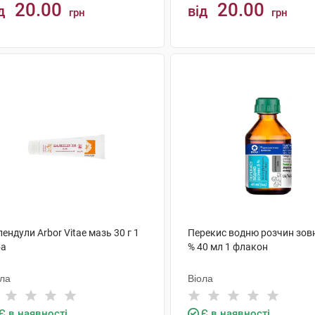
20.00
20.00
д
від
грн
грн
КУПИТИ
КУПИТИ
ендули Arbor Vitae мазь 30 г 1
Перекис водню розчин зовн
ба
% 40 мл 1 флакон
ола
Віола
Є в наявності
Є в наявності