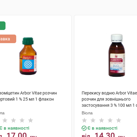
тавка
оміцетин Arbor Vitae розчин
Перекису водню Arbor Vitae
иртовий 1 % 25 мл 1 флакон
розчин для зовнішнього
застосування 3 % 100 мл 1
ола
Віола
Є в наявності
Є в наявності
17.00
14.30
д
від