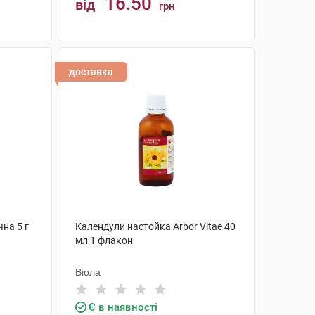
16.50
від
грн
КУПИТИ
доставка
чна 5 г
Календули настойка Arbor Vitae 40
мл 1 флакон
Віола
Є в наявності