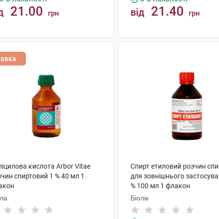
21.00
21.40
д
від
грн
грн
КУПИТИ
КУПИТИ
тавка
іцилова кислота Arbor Vitae
Спирт етиловий розчин сп
чин спиртовий 1 % 40 мл 1
для зовнішнього застосува
акон
% 100 мл 1 флакон
ола
Біолік