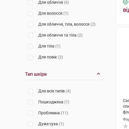
Для обличчя
(6)
піна нашкірна
(2)
ві
Дарниця ФФ
(14)
Для волосся
(1)
крем-бальзам
(1)
Емамі
(2)
Для обличчя, тіла, волосся
(2)
таблетки
(6)
Галичфарм
(2)
Для обличчя та тіла
(2)
аерозоль
(3)
Натуральна косметика
(3)
Для тіла
(1)
лосьйон
(14)
Київмедпрепарат
(8)
Для повік
(2)
порошок для розчину для
Стома
(1)
зовнішнього застосування
(1)
Тип шкіри
Ключі Здоров'я
рідина для зовнішнього
(4)
застосування
(2)
Конюхов
(1)
порошок нашкірний
(4)
Для всіх типів
(4)
ФітоБіоТехнології
(10)
Са
шампунь
(12)
Пошкоджена
(1)
спи
Др. Реттер
(1)
мазь назальна
(2)
фл
Проблемна
(11)
Исток-Плюс
(2)
Фа
спрей нашкірний
(6)
Дуже суха
(1)