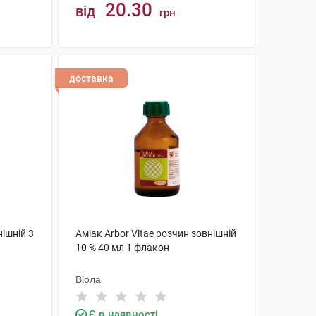
20.30
від
грн
КУПИТИ
доставка
ішній 3
Аміак Arbor Vitae розчин зовнішній
10 % 40 мл 1 флакон
Віола
Є в наявності