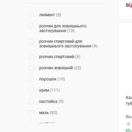
ві
Лізофарм Медікал
(2)
лінімент
(5)
Бланідас
(13)
розчин для зовнішнього
Красота та Здоров'я
(2)
застосування
(13)
ЛекоПро
(1)
розчин спиртовий для
зовнішнього застосування
(9)
Леда
(3)
розчин спиртовий
(6)
Тернофарм
(6)
розчин зовнішній
(22)
Дон
(1)
порошок
(10)
Київфармгруп
(1)
крем
(111)
Борщагівський ХФЗ
(6)
Кал
настойка
(5)
ту
Ельфа НВО
(1)
мазь
(92)
Георг Біосистеми
(2)
Ві
засіб
(6)
ГлаксоСмітКляйн
(3)