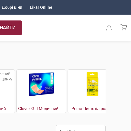
Добрі ціни
Likar Online
НАЙТИ
Care Крем захисний для тіла з окисом цинку та Сінодор
Clever Girl Медичний силіконовий пластир від шрамів і рубців 32 x 4 см
Prime Чистотіл розчин