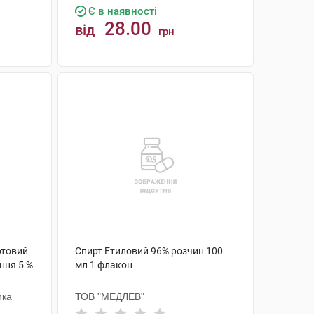
Є в наявності
28.00
від
грн
КУПИТИ
ртовий
Спирт Етиловий 96% розчин 100
ння 5 %
мл 1 флакон
ика
ТОВ "МЕДЛЕВ"