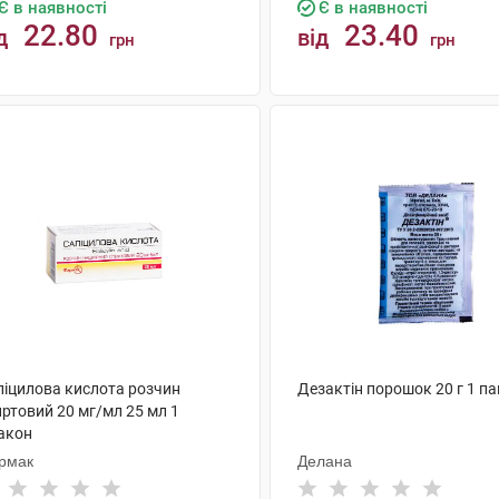
Є в наявності
Є в наявності
22.80
23.40
д
від
грн
грн
КУПИТИ
КУПИТИ
ліцилова кислота розчин
Дезактін порошок 20 г 1 па
ртовий 20 мг/мл 25 мл 1
акон
рмак
Делана