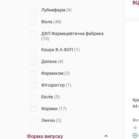
ві
Псорі Актив
(1)
Лубнифарм
(9)
Тева
(1)
Віола
(48)
Фарміна
(1)
ДКП Фармацевтична фабрика
(10)
Аргетт
(1)
Кашук В.А.ФОП
(1)
Urgo
(1)
Делана
(4)
Seni
(1)
Фармаком
(2)
Manorm
(2)
Фітодоктор
(1)
Керакап
(1)
Біолік
(5)
Nailner
(2)
Кре
44 
Фармак
(17)
B.Braun
(1)
Фі
Ленчін
(3)
Biotrade
(1)
ТОВ "МЕДЛЕВ"
(5)
Форма випуску