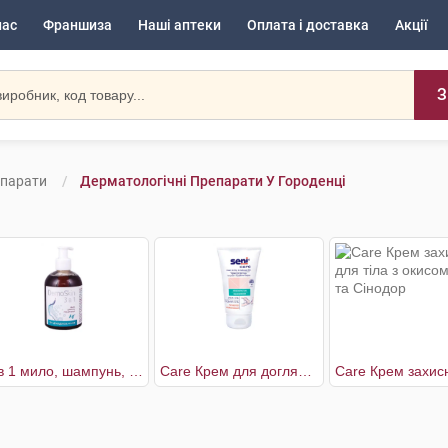
нас
Франшиза
Наші аптеки
Оплата і доставка
Акції
З
епарати
Дерматологічні Препарати У Городенці
3 в 1 мило, шампунь, гель для душу
Care Крем для догляду за сухою і огрубілою шкірою