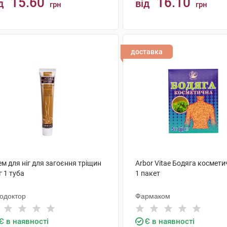
15.60
16.10
д
від
грн
грн
КУПИТИ
КУПИТИ
доставка
м для ніг для загоєння тріщин
Arbor Vitae Бодяга космети
г 1 туба
1 пакет
тодоктор
Фармаком
Є в наявності
Є в наявності