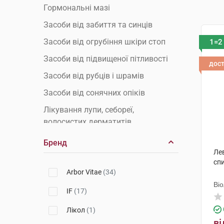
Гормональні мазі
Засоби від забиття та синців
Засоби від огрубіння шкіри стоп
1=2
Засоби від підвищеної пітливості
дос
Засоби від рубців і шрамів
Засоби від сонячних опіків
Лікування лупи, себореї,
волосистих дерматитів
Пелюшковий дерматит
Бренд
Лев
Препарати від акне та вугрів
сп
Препарати від бородавок та
Arbor Vitae
(34)
папілом
Ві
IF
(17)
Препарати від дерматиту
Лікол
(1)
Препарати від лишаю
ві