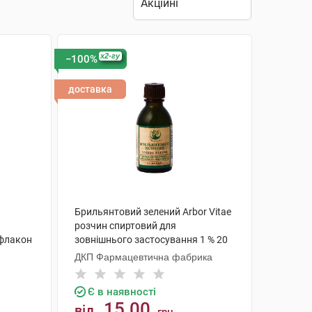
x2-гу
−100%
доставка
Брильянтовий зелений Arbor Vitae
розчин спиртовий для
 флакон
зовнішнього застосування 1 % 20
мл 1 флакон
ДКП Фармацевтична фабрика
Є в наявності
15.00
від