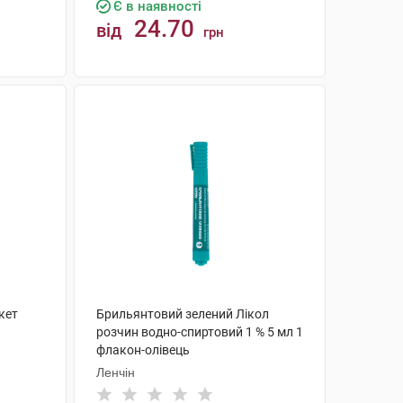
Є в наявності
24.70
від
грн
КУПИТИ
кет
Брильянтовий зелений Лікол
розчин водно-спиртовий 1 % 5 мл 1
флакон-олівець
Ленчін