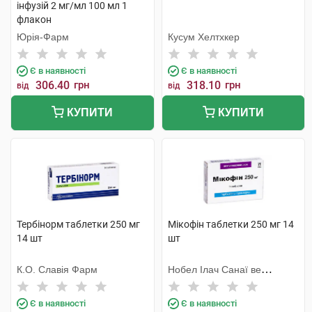
інфузій 2 мг/мл 100 мл 1
флакон
Юрія-Фарм
Кусум Хелтхкер
Є в наявності
Є в наявності
306.40
грн
318.10
грн
від
від
КУПИТИ
КУПИТИ
Тербінорм таблетки 250 мг
Мікофін таблетки 250 мг 14
14 шт
шт
К.О. Славія Фарм
Нобел Ілач Санаї ве
Тіджарет
Є в наявності
Є в наявності