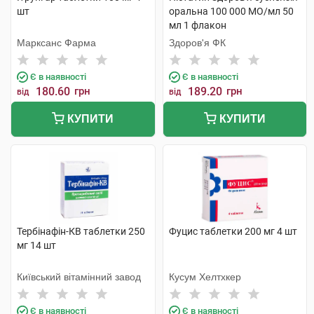
шт
оральна 100 000 МО/мл 50
мл 1 флакон
Марксанс Фарма
Здоров'я ФК
Є в наявності
Є в наявності
180.60
грн
189.20
грн
від
від
КУПИТИ
КУПИТИ
Тербінафін-КВ таблетки 250
Фуцис таблетки 200 мг 4 шт
мг 14 шт
Київський вітамінний завод
Кусум Хелтхкер
Є в наявності
Є в наявності