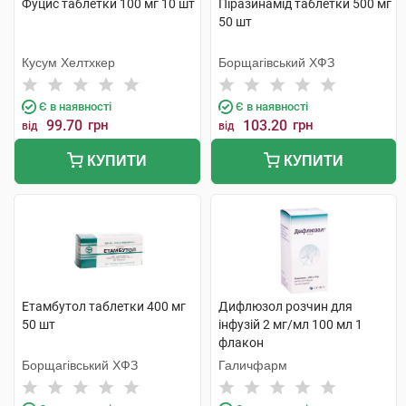
Фуцис таблетки 100 мг 10 шт
Піразинамід таблетки 500 мг
50 шт
Кусум Хелтхкер
Борщагівський ХФЗ
Є в наявності
Є в наявності
99.70
грн
103.20
грн
від
від
КУПИТИ
КУПИТИ
Етамбутол таблетки 400 мг
Дифлюзол розчин для
50 шт
інфузій 2 мг/мл 100 мл 1
флакон
Борщагівський ХФЗ
Галичфарм