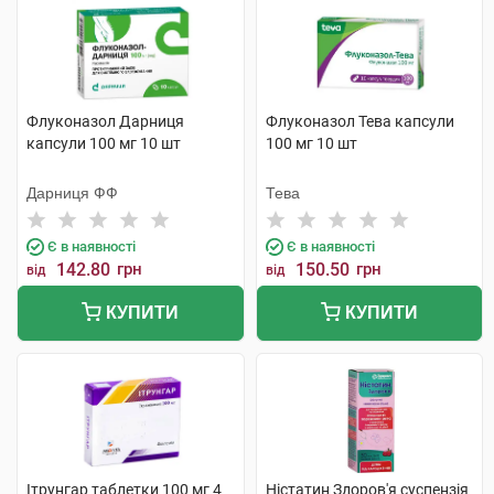
Флуконазол Дарниця
Флуконазол Тева капсули
капсули 100 мг 10 шт
100 мг 10 шт
Дарниця ФФ
Тева
Є в наявності
Є в наявності
142.80
грн
150.50
грн
від
від
КУПИТИ
КУПИТИ
Ітрунгар таблетки 100 мг 4
Ністатин Здоров'я суспензія