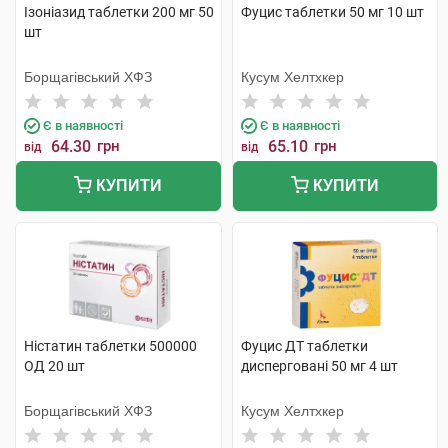
Ізоніазид таблетки 200 мг 50
Фуцис таблетки 50 мг 10 шт
шт
Борщагівський ХФЗ
Кусум Хелтхкер
Є в наявності
Є в наявності
64.30
грн
65.10
грн
від
від
КУПИТИ
КУПИТИ
Ністатин таблетки 500000
Фуцис ДТ таблетки
ОД 20 шт
дисперговані 50 мг 4 шт
Борщагівський ХФЗ
Кусум Хелтхкер