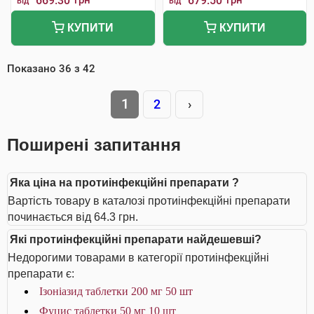
669.30
грн
679.50
грн
від
від
КУПИТИ
КУПИТИ
Показано
36
з
42
1
2
›
Поширені запитання
Яка ціна на протиінфекційні препарати ?
Вартість товару в каталозі протиінфекційні препарати
починається від 64.3 грн.
Які протиінфекційні препарати найдешевші?
Недорогими товарами в категорії протиінфекційні
препарати є:
Ізоніазид таблетки 200 мг 50 шт
Фуцис таблетки 50 мг 10 шт