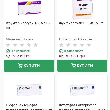
Ітрунгар капсули 100 мг 15
Фуніт капсули 100 мг 15 шт
шт
Марксанс Фарма
Нобел Ілач Санаї ве
Тіджарет
Є в наявності
Є в наявності
512.60
грн
517.30
грн
від
від
КУПИТИ
КУПИТИ
Піофаг бактеріофаг
Інтестіфаг бактеріофаг