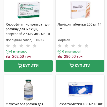
Хлорофіліпт концентрат для
Ламікон таблетки 250 мг 14
розчину для ін'єкцій,
шт
спиртовий 2,5 мг/мл 2 мл 10
ампул
Дослідний завод ГНЦЛС
Фармак
Є в наявності
Є в наявності
262.50
грн
286.50
грн
від
від
КУПИТИ
КУПИТИ
Флуконазол розчин для
Есзол таблетки 100 мг 10 шт