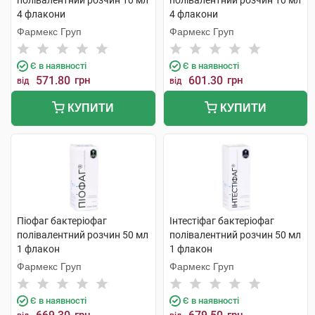
полівалентний розчин 10 мл
полівалентний розчин 10 мл
4 флакони
4 флакони
Фармекс Груп
Фармекс Груп
Є в наявності
Є в наявності
571.80
грн
601.30
грн
від
від
КУПИТИ
КУПИТИ
Піофаг бактеріофаг
Інтестіфаг бактеріофаг
полівалентний розчин 50 мл
полівалентний розчин 50 мл
1 флакон
1 флакон
Фармекс Груп
Фармекс Груп
Є в наявності
Є в наявності