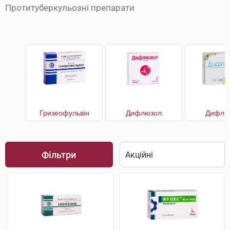
Протитуберкульозні препарати
Гризеофульвін
Дифлюзол
Дифлю
Фільтри