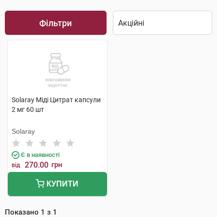
Фільтри
Solaray Міді Цитрат капсули
2 мг 60 шт
Solaray
Є в наявності
270.00
грн
від
КУПИТИ
Показано
1
з
1