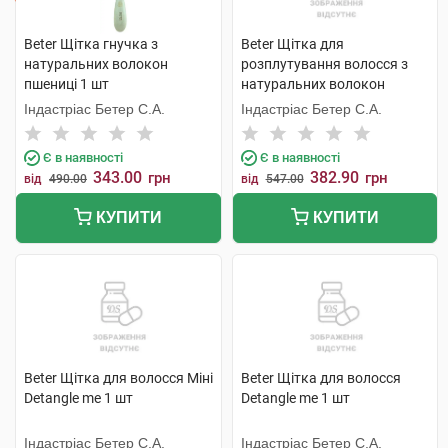
Beter Щітка гнучка з
Beter Щітка для
натуральних волокон
розплутування волосся з
пшениці 1 шт
натуральних волокон
пшениці 1 шт
Індастріас Бетер С.А.
Індастріас Бетер С.А.
Є в наявності
Є в наявності
343.00
382.90
грн
грн
від
490.00
від
547.00
КУПИТИ
КУПИТИ
Beter Щітка для волосся Міні
Beter Щітка для волосся
Detangle me 1 шт
Detangle me 1 шт
Індастріас Бетер С.А.
Індастріас Бетер С.А.