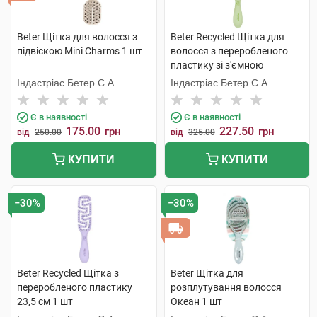
Beter Щітка для волосся з
Beter Recycled Щітка для
підвіскою Mini Сharms 1 шт
волосся з переробленого
пластику зі з'ємною
подушечкою 17,4 см 1 шт
Індастріас Бетер С.А.
Індастріас Бетер С.А.
Є в наявності
Є в наявності
175.00
227.50
грн
грн
від
250.00
від
325.00
КУПИТИ
КУПИТИ
−30%
−30%
Beter Recycled Щітка з
Beter Щітка для
переробленого пластику
розплутування волосся
23,5 см 1 шт
Океан 1 шт