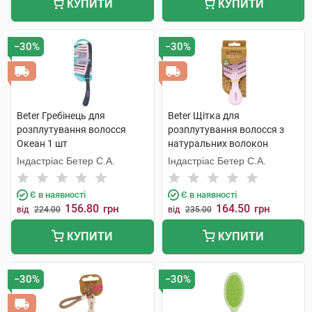
КУПИТИ
КУПИТИ
−30%
−30%
Beter Гребінець для
Beter Щітка для
розплутування волосся
розплутування волосся з
Океан 1 шт
натуральних волокон
пшениці Міні 1 шт
Індастріас Бетер С.А.
Індастріас Бетер С.А.
Є в наявності
Є в наявності
156.80
164.50
грн
грн
від
224.00
від
235.00
КУПИТИ
КУПИТИ
−30%
−30%