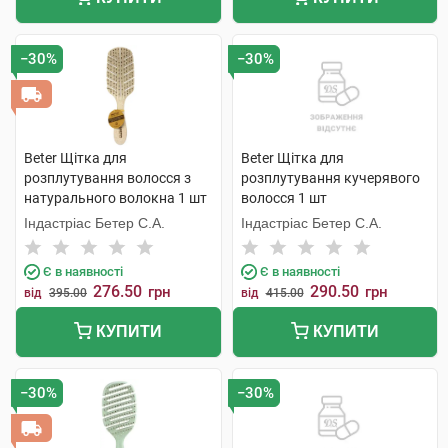
−30%
−30%
Beter Щітка для
Beter Щітка для
розплутування волосся з
розплутування кучерявого
натурального волокна 1 шт
волосся 1 шт
Індастріас Бетер С.А.
Індастріас Бетер С.А.
Є в наявності
Є в наявності
276.50
290.50
грн
грн
від
395.00
від
415.00
КУПИТИ
КУПИТИ
−30%
−30%