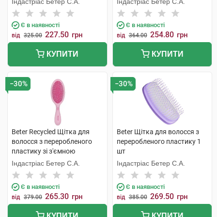
Індастріас Бетер С.А.
Індастріас Бетер С.А.
Є в наявності
Є в наявності
227.50
254.80
грн
грн
від
325.00
від
364.00
КУПИТИ
КУПИТИ
−30%
−30%
Beter Recycled Щітка для
Beter Щітка для волосся з
волосся з переробленого
переробленого пластику 1
пластику зі з'ємною
шт
подушечкою 22,5 см 1 шт
Індастріас Бетер С.А.
Індастріас Бетер С.А.
Є в наявності
Є в наявності
265.30
269.50
грн
грн
від
379.00
від
385.00
КУПИТИ
КУПИТИ