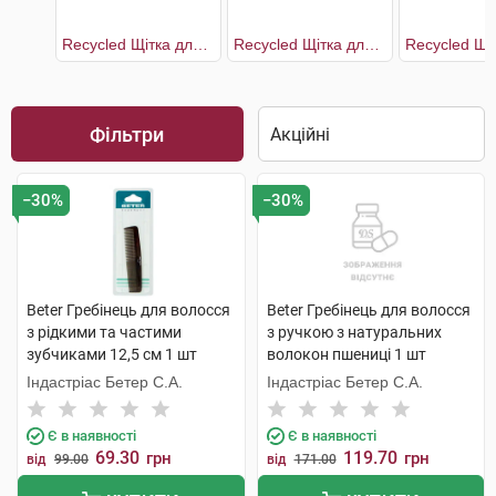
Recycled Щітка для волосся з переробленого пластику зі з'ємною подушечкою 17,4 см
Recycled Щітка для волосся з переробленого пластику зі з'ємною подушечкою 22,5 см
Фільтри
−30%
−30%
Beter Гребінець для волосся
Beter Гребінець для волосся
з рідкими та частими
з ручкою з натуральних
зубчиками 12,5 см 1 шт
волокон пшениці 1 шт
Індастріас Бетер С.А.
Індастріас Бетер С.А.
Є в наявності
Є в наявності
69.30
119.70
грн
грн
від
99.00
від
171.00