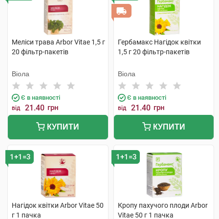
Меліси трава Arbor Vitae 1,5 г
Гербамакс Нагідок квітки
20 фільтр-пакетів
1,5 г 20 фільтр-пакетів
Віола
Віола
Є в наявності
Є в наявності
21.40
грн
21.40
грн
від
від
КУПИТИ
КУПИТИ
1+1=3
1+1=3
Нагідок квітки Arbor Vitae 50
Кропу пахучого плоди Arbor
г 1 пачка
Vitae 50 г 1 пачка