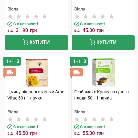
Віола
Віола
Є в наявності
Є в наявності
31.90
грн
45.00
грн
від
від
КУПИТИ
КУПИТИ
1+1=3
1+1=3
Цмину піщаного квітки Arbor
Гербамакс Кропу пахучого
Vitae 50 г 1 пачка
плоди 50 г 1 пачка
Віола
Віола
Є в наявності
Є в наявності
45.50
грн
55.00
грн
від
від