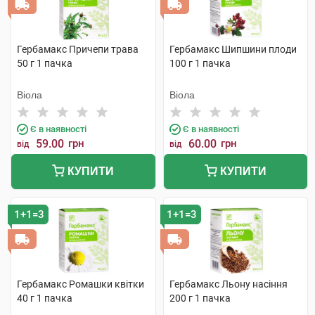
Гербамакс Причепи трава
Гербамакс Шипшини плоди
50 г 1 пачка
100 г 1 пачка
Віола
Віола
Є в наявності
Є в наявності
59.00
грн
60.00
грн
від
від
КУПИТИ
КУПИТИ
1+1=3
1+1=3
Гербамакс Ромашки квітки
Гербамакс Льону насіння
40 г 1 пачка
200 г 1 пачка