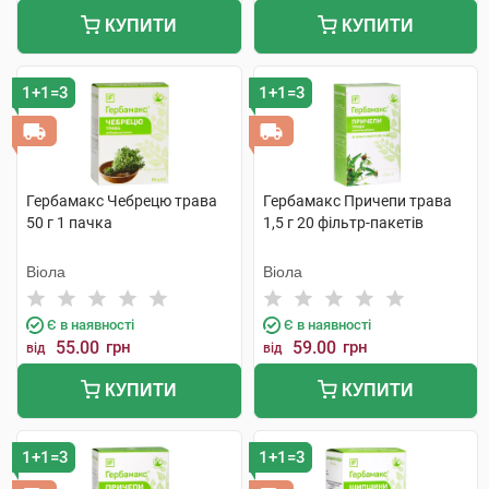
КУПИТИ
КУПИТИ
1+1=3
1+1=3
Гербамакс Чебрецю трава
Гербамакс Причепи трава
50 г 1 пачка
1,5 г 20 фільтр-пакетів
Віола
Віола
Є в наявності
Є в наявності
55.00
грн
59.00
грн
від
від
КУПИТИ
КУПИТИ
1+1=3
1+1=3