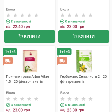
Віола
Віола
Є в наявності
Є в наявності
22.40
грн
23.00
грн
від
від
КУПИТИ
КУПИТИ
1+1=3
1+1=3
Причепи трава Arbor Vitae
Гербамакс Сени листя 2 г 20
1,5 г 20 фільтр-пакетів
фільтр-пакетів
Віола
Віола
Є в наявності
Є в наявності
23.00
грн
23.30
грн
від
від