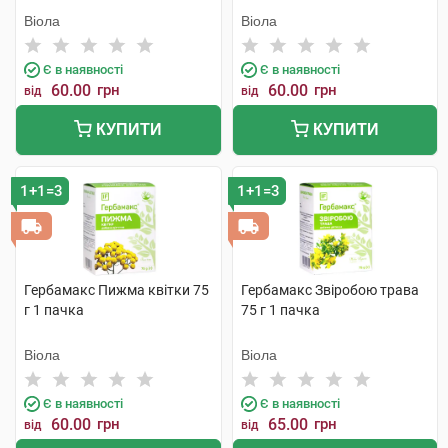
Віола
Віола
Є в наявності
Є в наявності
60.00
грн
60.00
грн
від
від
КУПИТИ
КУПИТИ
1+1=3
1+1=3
Гербамакс Пижма квітки 75
Гербамакс Звіробою трава
г 1 пачка
75 г 1 пачка
Віола
Віола
Є в наявності
Є в наявності
60.00
грн
65.00
грн
від
від