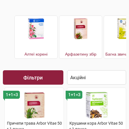
Алтеї корені
Арфазетину збір
Фільтри
1+1=3
1+1=3
Причепи трава Arbor Vitae 50
Крушини кора Arbor Vitae 50