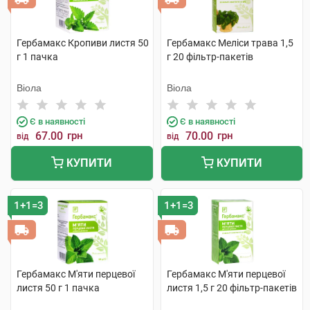
Гербамакс Кропиви листя 50
Гербамакс Меліси трава 1,5
г 1 пачка
г 20 фільтр-пакетів
Віола
Віола
Є в наявності
Є в наявності
67.00
грн
70.00
грн
від
від
КУПИТИ
КУПИТИ
1+1=3
1+1=3
Гербамакс М'яти перцевої
Гербамакс М'яти перцевої
листя 50 г 1 пачка
листя 1,5 г 20 фільтр-пакетів