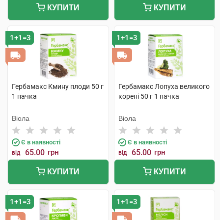
КУПИТИ
КУПИТИ
1+1=3
1+1=3
Гербамакс Кмину плоди 50 г
Гербамакс Лопуха великого
1 пачка
корені 50 г 1 пачка
Віола
Віола
Є в наявності
Є в наявності
65.00
грн
65.00
грн
від
від
КУПИТИ
КУПИТИ
1+1=3
1+1=3