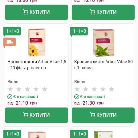
18.00
грн
18.10
грн
від
від
КУПИТИ
КУПИТИ
1+1=3
1+1=3
Нагідок квітки Arbor Vitae 1,5
Кропиви листя Arbor Vitae 50
г 20 фільтр-пакетів
г 1 пачка
Віола
Віола
Є в наявності
Є в наявності
21.10
грн
21.30
грн
від
від
КУПИТИ
КУПИТИ
1+1=3
1+1=3