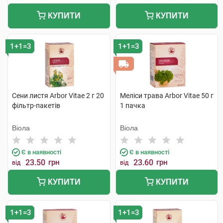
КУПИТИ
КУПИТИ
1+1=3
1+1=3
Сени листя Arbor Vitae 2 г 20
Меліси трава Arbor Vitae 50 г
фільтр-пакетів
1 пачка
Віола
Віола
Є в наявності
Є в наявності
23.50
грн
23.60
грн
від
від
КУПИТИ
КУПИТИ
1+1=3
1+1=3