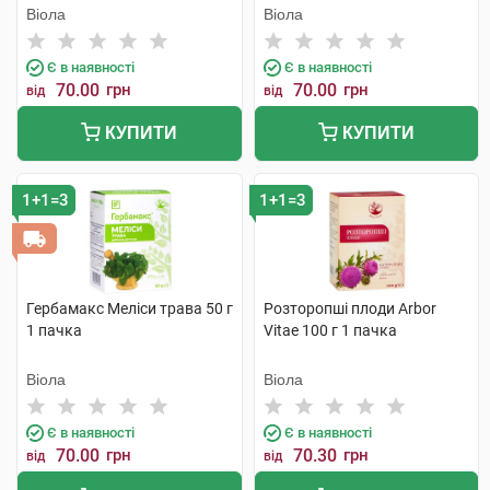
Віола
Віола
Є в наявності
Є в наявності
70.00
грн
70.00
грн
від
від
КУПИТИ
КУПИТИ
1+1=3
1+1=3
Гербамакс Меліси трава 50 г
Розторопші плоди Arbor
1 пачка
Vitae 100 г 1 пачка
Віола
Віола
Є в наявності
Є в наявності
70.00
грн
70.30
грн
від
від