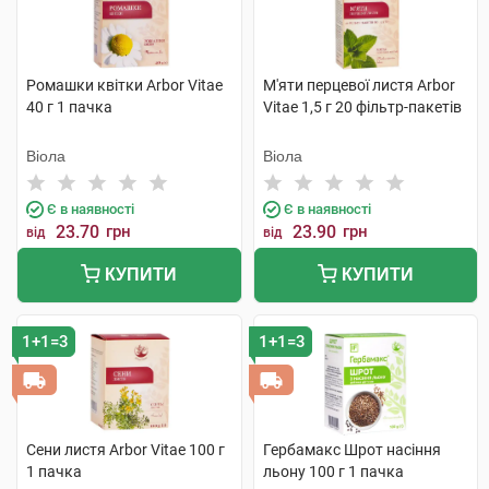
Ромашки квітки Arbor Vitae
М'яти перцевої листя Arbor
40 г 1 пачка
Vitae 1,5 г 20 фільтр-пакетів
Віола
Віола
Є в наявності
Є в наявності
23.70
грн
23.90
грн
від
від
КУПИТИ
КУПИТИ
1+1=3
1+1=3
Сени листя Arbor Vitae 100 г
Гербамакс Шрот насіння
1 пачка
льону 100 г 1 пачка