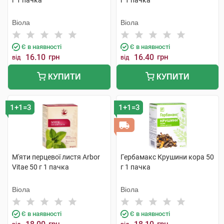
г 1 пачка
г 1 пачка
Віола
Віола
Є в наявності
Є в наявності
16.10
грн
16.40
грн
від
від
КУПИТИ
КУПИТИ
1+1=3
1+1=3
М'яти перцевої листя Arbor
Гербамакс Крушини кора 50
Vitae 50 г 1 пачка
г 1 пачка
Віола
Віола
Є в наявності
Є в наявності