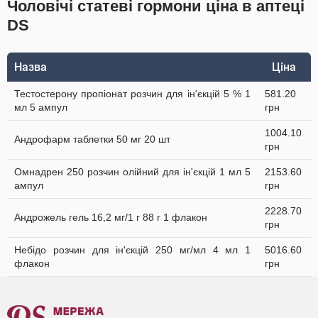
Чоловічі статеві гормони ціна в аптеці
DS
Назва
Ціна
Тестостерону пропіонат розчин для ін'єкцій 5 % 1
581.20
мл 5 ампул
грн
1004.10
Андрофарм таблетки 50 мг 20 шт
грн
Омнадрен 250 розчин олійний для ін'єкцій 1 мл 5
2153.60
ампул
грн
2228.70
Андрожель гель 16,2 мг/1 г 88 г 1 флакон
грн
Небідо розчин для ін'єкцій 250 мг/мл 4 мл 1
5016.60
флакон
грн