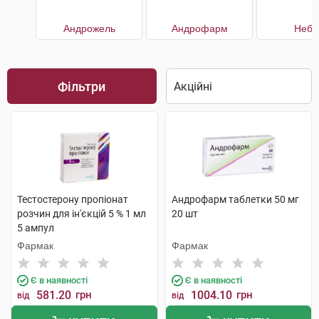
Андрожель
Андрофарм
Небі
Фільтри
Тестостерону пропіонат
Андрофарм таблетки 50 мг
розчин для ін'єкцій 5 % 1 мл
20 шт
5 ампул
Фармак
Фармак
Є в наявності
Є в наявності
581.20
грн
1004.10
грн
від
від