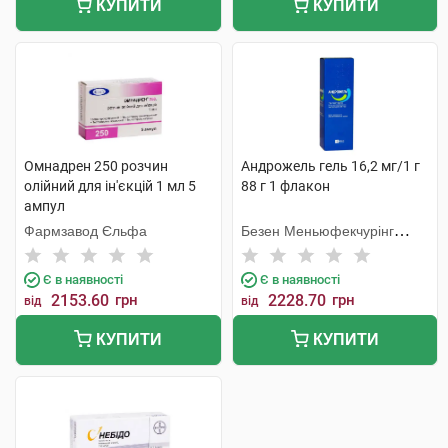
КУПИТИ
КУПИТИ
Омнадрен 250 розчин
Андрожель гель 16,2 мг/1 г
олійний для ін'єкцій 1 мл 5
88 г 1 флакон
ампул
Фармзавод Єльфа
Безен Меньюфекчурінг
Белджіум
Є в наявності
Є в наявності
2153.60
грн
2228.70
грн
від
від
КУПИТИ
КУПИТИ