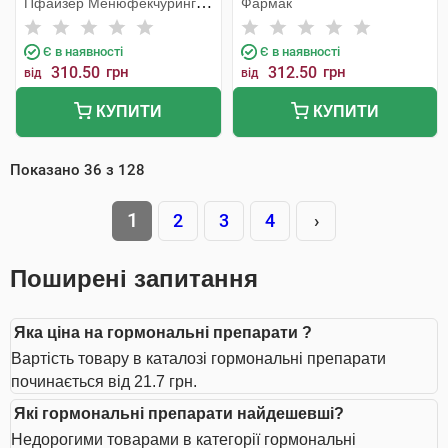
Пфайзер Менюфекчуринг
Фармак
Бельгія
Є в наявності
Є в наявності
310.50
грн
312.50
грн
від
від
КУПИТИ
КУПИТИ
Показано
36
з
128
1
2
3
4
›
Поширені запитання
Яка ціна на гормональні препарати ?
Вартість товару в каталозі гормональні препарати
починається від 21.7 грн.
Які гормональні препарати найдешевші?
Недорогими товарами в категорії гормональні