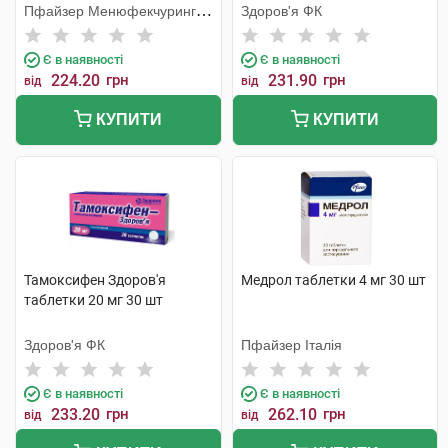
Пфайзер Менюфекчуринг
Здоров'я ФК
Бельгія
Є в наявності
Є в наявності
224.20
грн
231.90
грн
від
від
КУПИТИ
КУПИТИ
Тамоксифен Здоров'я
Медрол таблетки 4 мг 30 шт
таблетки 20 мг 30 шт
Здоров'я ФК
Пфайзер Італія
Є в наявності
Є в наявності
233.20
грн
262.10
грн
від
від