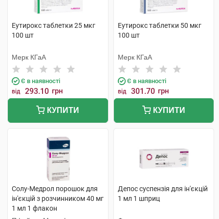
Еутирокс таблетки 25 мкг
Еутирокс таблетки 50 мкг
100 шт
100 шт
Мерк КГаА
Мерк КГаА
Є в наявності
Є в наявності
293.10
грн
301.70
грн
від
від
КУПИТИ
КУПИТИ
Солу-Медрол порошок для
Депос суспензія для ін'єкцій
ін'єкцій з розчинником 40 мг
1 мл 1 шприц
1 мл 1 флакон