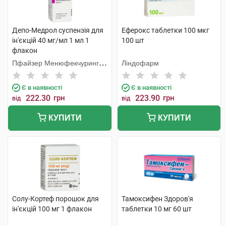
Депо-Медрол суспензія для
Еферокс таблетки 100 мкг
ін'єкцій 40 мг/мл 1 мл 1
100 шт
флакон
Пфайзер Менюфекчуринг
Ліндофарм
Бельгія
Є в наявності
Є в наявності
222.30
грн
223.90
грн
від
від
КУПИТИ
КУПИТИ
Солу-Кортеф порошок для
Тамоксифен Здоров'я
ін'єкцій 100 мг 1 флакон
таблетки 10 мг 60 шт