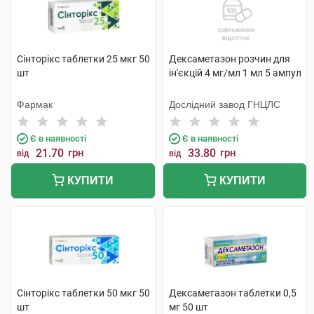
Сінторікс таблетки 25 мкг 50
Дексаметазон розчин для
шт
ін'єкцій 4 мг/мл 1 мл 5 ампул
Фармак
Дослідний завод ГНЦЛС
Є в наявності
Є в наявності
21.70
грн
33.80
грн
від
від
КУПИТИ
КУПИТИ
Сінторікс таблетки 50 мкг 50
Дексаметазон таблетки 0,5
шт
мг 50 шт