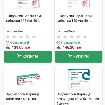
L-Тироксин Берлін-Хемі
L-Тироксин Берлін-Хемі
таблетки 125 мкг 50 шт
таблетки 150 мкг 50 шт
Берлін-Хемі
Берлін-Хемі
Є в наявності
Є в наявності
139.00
грн
146.30
грн
від
від
КУПИТИ
КУПИТИ
Преднізолон Дарниця
Преднізолон Дарниця
таблетки 5 мг 40 шт
розчин для ін'єкцій 3 % 1 мл
5 ампул