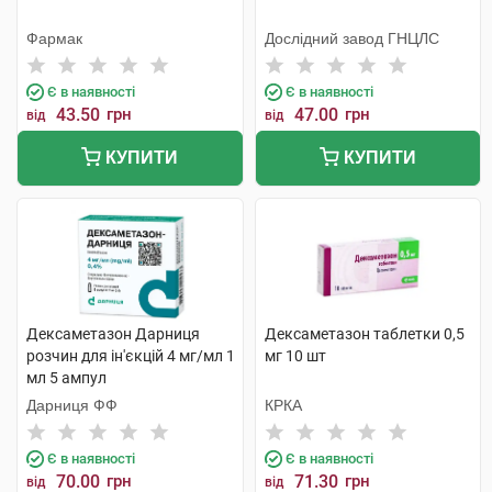
Фармак
Дослідний завод ГНЦЛС
Є в наявності
Є в наявності
43.50
грн
47.00
грн
від
від
КУПИТИ
КУПИТИ
Дексаметазон Дарниця
Дексаметазон таблетки 0,5
розчин для ін'єкцій 4 мг/мл 1
мг 10 шт
мл 5 ампул
Дарниця ФФ
КРКА
Є в наявності
Є в наявності
70.00
грн
71.30
грн
від
від