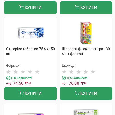
КУПИТИ
КУПИТИ
Сінторікс таблетки 75 мкг 50
Щизарен фітоконцентрат 30
шт
мл 1 флакон
Фармак
Екомед
Є в наявності
Є в наявності
74.50
грн
76.00
грн
від
від
КУПИТИ
КУПИТИ