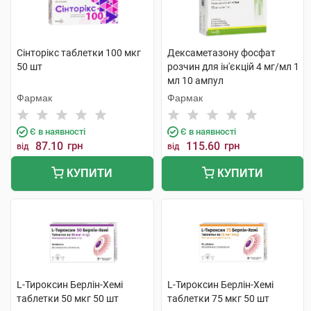
Сінторікс таблетки 100 мкг
Дексаметазону фосфат
50 шт
розчин для ін'єкцій 4 мг/мл 1
мл 10 ампул
Фармак
Фармак
Є в наявності
Є в наявності
87.10
грн
115.60
грн
від
від
КУПИТИ
КУПИТИ
L-Тироксин Берлін-Хемі
L-Тироксин Берлін-Хемі
таблетки 50 мкг 50 шт
таблетки 75 мкг 50 шт