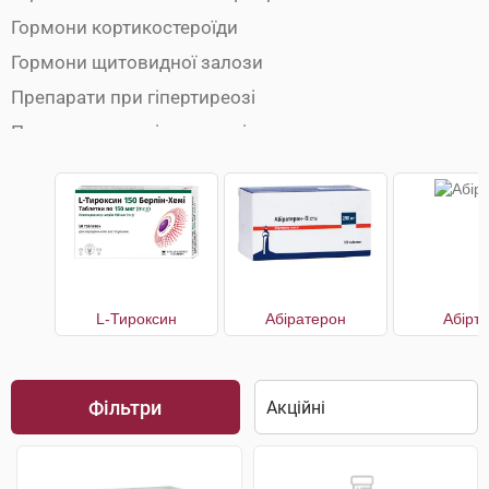
Гормони кортикостероїди
Гормони щитовидної залози
Препарати при гіпертиреозі
Препарати при гіпотиреозі
L-Тироксин
Абіратерон
Абірт
Фільтри