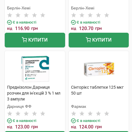
Берлін-Хемі
Берлін-Хемі
Є в наявності
Є в наявності
116.90
грн
120.70
грн
від
від
КУПИТИ
КУПИТИ
Преднізолон Дарниця
Сінторікс таблетки 125 мкг
розчин для ін'єкцій 3 % 1 мл
50 шт
3 ампули
Дарниця ФФ
Фармак
Є в наявності
Є в наявності
123.00
грн
124.00
грн
від
від