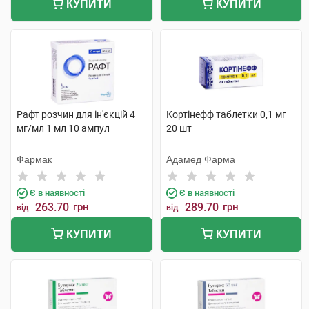
КУПИТИ
КУПИТИ
Рафт розчин для ін'єкцій 4
Кортінефф таблетки 0,1 мг
мг/мл 1 мл 10 ампул
20 шт
Фармак
Адамед Фарма
Є в наявності
Є в наявності
263.70
грн
289.70
грн
від
від
КУПИТИ
КУПИТИ