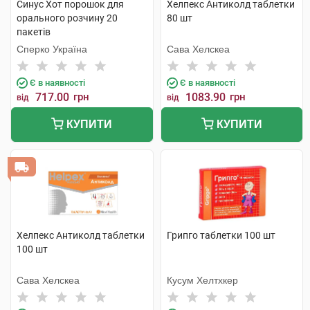
Синус Хот порошок для
Хелпекс Антиколд таблетки
орального розчину 20
80 шт
пакетів
Сперко Україна
Сава Хелскеа
Є в наявності
Є в наявності
717.00
грн
1083.90
грн
від
від
КУПИТИ
КУПИТИ
Хелпекс Антиколд таблетки
Грипго таблетки 100 шт
100 шт
Сава Хелскеа
Кусум Хелтхкер