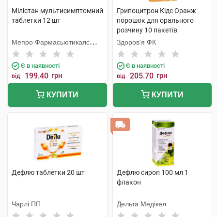
Мілістан мультисимптомний
Грипоцитрон Кідс Оранж
таблетки 12 шт
порошок для орального
розчину 10 пакетів
Мепро Фармасьютикалс
Здоров'я ФК
Пріват
Є в наявності
Є в наявності
199.40
грн
205.70
грн
від
від
КУПИТИ
КУПИТИ
Дефлю таблетки 20 шт
Дефлю сироп 100 мл 1
флакон
Чарлі ПП
Дельта Медікел