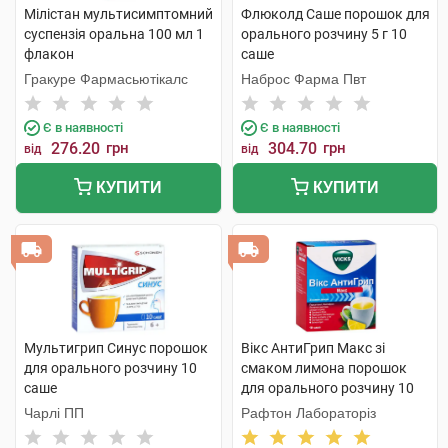
Мілістан мультисимптомний
Флюколд Саше порошок для
суспензія оральна 100 мл 1
орального розчину 5 г 10
флакон
саше
Гракуре Фармасьютікалс
Наброс Фарма Пвт
Є в наявності
Є в наявності
276.20
грн
304.70
грн
від
від
КУПИТИ
КУПИТИ
Мультигрип Синус порошок
Вікс АнтиГрип Макс зі
для орального розчину 10
смаком лимона порошок
саше
для орального розчину 10
саше
Чарлі ПП
Рафтон Лабораторіз