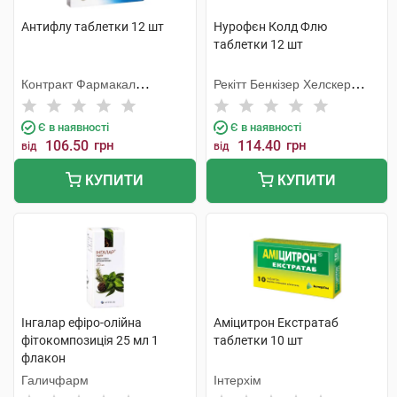
Антифлу таблетки 12 шт
Нурофєн Колд Флю
таблетки 12 шт
Контракт Фармакал
Рекітт Бенкізер Хелскер
Корпорейшн
Інтернешнл
Є в наявності
Є в наявності
106.50
грн
114.40
грн
від
від
КУПИТИ
КУПИТИ
Інгалар ефіро-олійна
Аміцитрон Екстратаб
фітокомпозиція 25 мл 1
таблетки 10 шт
флакон
Галичфарм
Інтерхім