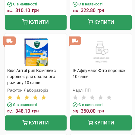
Є в наявності
Є в наявності
310.10
грн
322.80
грн
від
від
КУПИТИ
КУПИТИ
Вікс АнтиГрип Комплекс
IF Афлумакс Фіто порошок
порошок для орального
10 саше
розчину 10 саше
Рафтон Лабораторіз
Чарлі ПП
Є в наявності
Є в наявності
348.10
грн
350.00
грн
від
від
КУПИТИ
КУПИТИ