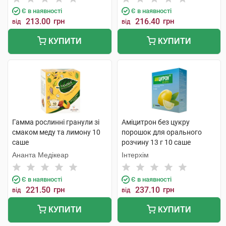
Є в наявності
Є в наявності
213.00
грн
216.40
грн
від
від
КУПИТИ
КУПИТИ
Гамма рослинні гранули зі
Аміцитрон без цукру
смаком меду та лимону 10
порошок для орального
саше
розчину 13 г 10 саше
Ананта Медікеар
Інтерхім
Є в наявності
Є в наявності
221.50
грн
237.10
грн
від
від
КУПИТИ
КУПИТИ