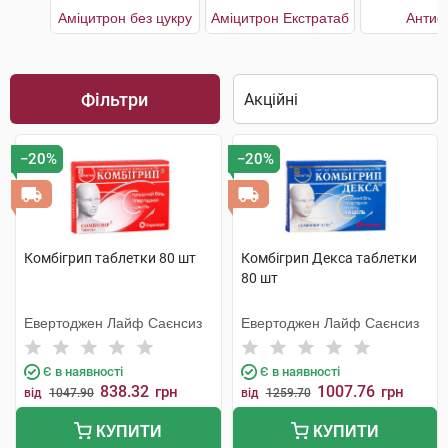
Аміцитрон без цукру
Аміцитрон Екстратаб
Антиф
Фільтри
−20%
−20%
Комбігрип таблетки 80 шт
Комбігрип Декса таблетки
80 шт
Евертоджен Лайф Саєнсиз
Евертоджен Лайф Саєнсиз
Є в наявності
Є в наявності
838.32
1007.76
грн
грн
від
1047.90
від
1259.70
КУПИТИ
КУПИТИ