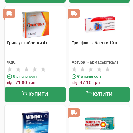
Грипаут таблетки 4 шт
Грипфлю таблетки 10 шт
ФДС
Артура Фармасьютікалз
Є в наявності
Є в наявності
71.80
грн
97.10
грн
від
від
КУПИТИ
КУПИТИ