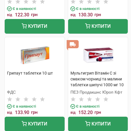
Є в наявності
Є в наявності
122.30
грн
130.30
грн
від
від
КУПИТИ
КУПИТИ
Грипаут таблетки 10 шт
Мультигрип Вітамін С зі
смаком чорниці та малини
таблетки шипучі 1000 мг 10
шт
ФДС
ПЕЗ Продакшнс Юроп Кфт
Є в наявності
Є в наявності
133.90
грн
152.20
грн
від
від
КУПИТИ
КУПИТИ