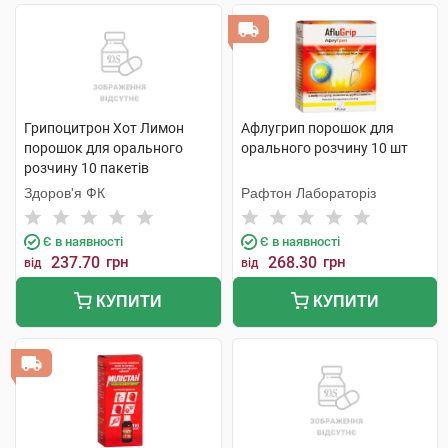
Грипоцитрон Хот Лимон
Афлугрип порошок для
порошок для орального
орального розчину 10 шт
розчину 10 пакетів
Здоров'я ФК
Рафтон Лабораторіз
Є в наявності
Є в наявності
237.70
грн
268.30
грн
від
від
КУПИТИ
КУПИТИ