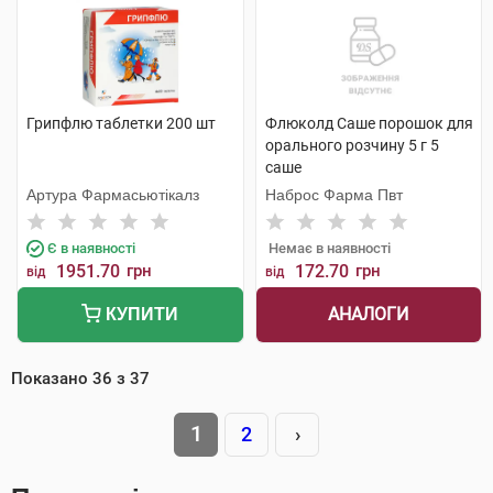
Грипфлю таблетки 200 шт
Флюколд Саше порошок для
орального розчину 5 г 5
саше
Артура Фармасьютікалз
Наброс Фарма Пвт
Є в наявності
Немає в наявності
1951.70
грн
172.70
грн
від
від
АНАЛОГИ
КУПИТИ
Показано
36
з
37
1
2
›