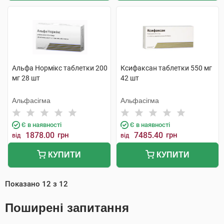
Альфа Нормікс таблетки 200
Ксифаксан таблетки 550 мг
мг 28 шт
42 шт
Альфасігма
Альфасігма
Є в наявності
Є в наявності
1878.00
грн
7485.40
грн
від
від
КУПИТИ
КУПИТИ
Показано
12
з
12
Поширені запитання