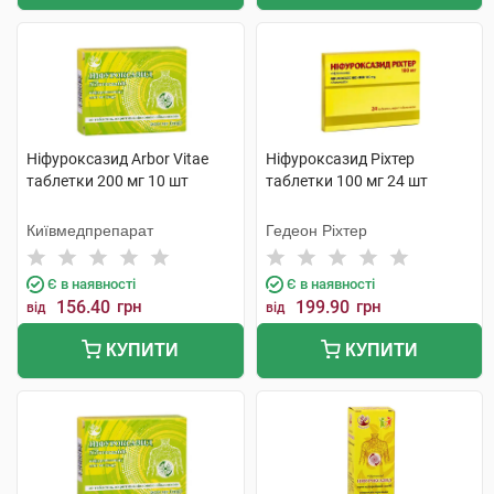
Ніфуроксазид Arbor Vitae
Ніфуроксазид Ріхтер
таблетки 200 мг 10 шт
таблетки 100 мг 24 шт
Київмедпрепарат
Гедеон Ріхтер
Є в наявності
Є в наявності
156.40
грн
199.90
грн
від
від
КУПИТИ
КУПИТИ