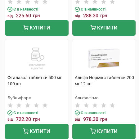
Є в наявності
Є в наявності
225.60
грн
288.30
грн
від
від
КУПИТИ
КУПИТИ
Фталазол таблетки 500 мг
Альфа Нормікс таблетки 200
100 шт
мг 12 шт
Лубнифарм
Альфасігма
Є в наявності
Є в наявності
722.20
грн
978.30
грн
від
від
КУПИТИ
КУПИТИ