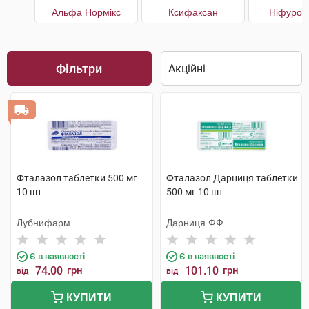
Альфа Нормікс
Ксифаксан
Ніфурок
Фільтри
Фталазол таблетки 500 мг
Фталазол Дарниця таблетки
10 шт
500 мг 10 шт
Лубнифарм
Дарниця ФФ
Є в наявності
Є в наявності
74.00
грн
101.10
грн
від
від
КУПИТИ
КУПИТИ