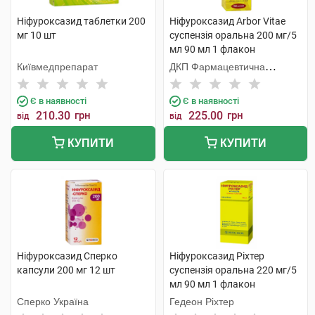
Ніфуроксазид таблетки 200
Ніфуроксазид Arbor Vitae
мг 10 шт
суспензія оральна 200 мг/5
мл 90 мл 1 флакон
Київмедпрепарат
ДКП Фармацевтична
фабрика
Є в наявності
Є в наявності
210.30
грн
225.00
грн
від
від
КУПИТИ
КУПИТИ
Ніфуроксазид Сперко
Ніфуроксазид Ріхтер
капсули 200 мг 12 шт
суспензія оральна 220 мг/5
мл 90 мл 1 флакон
Сперко Україна
Гедеон Ріхтер