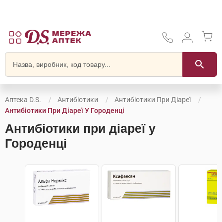
Аптека D.S.
Антибіотики
Антибіотики При Діареї
Антибіотики При Діареї У Городенці
Антибіотики при діареї у
Городенці