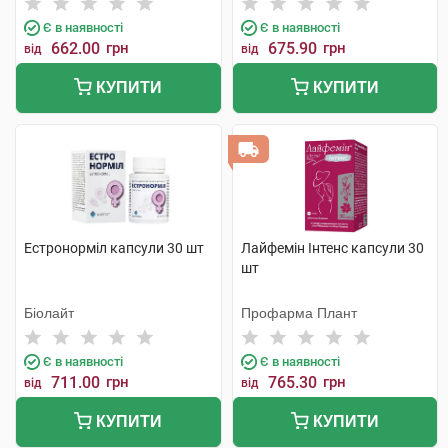
Є в наявності
Є в наявності
662.00
грн
675.90
грн
від
від
КУПИТИ
КУПИТИ
Естронорміл капсули 30 шт
Лайфемін Інтенс капсули 30
шт
Біолайт
Профарма Плант
Є в наявності
Є в наявності
711.00
грн
765.30
грн
від
від
КУПИТИ
КУПИТИ