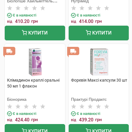
Біологіше Хайльміттель
Нутрімед
Хеель
Є в наявності
Є в наявності
410.20
грн
414.00
грн
від
від
КУПИТИ
КУПИТИ
Клімадинон краплі оральні
Форевія Максі капсули 30 шт
50 мл 1 флакон
Біонорика
Практурі Продактс
Є в наявності
Є в наявності
424.40
грн
439.20
грн
від
від
КУПИТИ
КУПИТИ