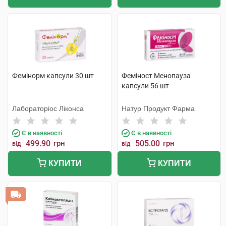
Фемінорм капсули 30 шт
Феміност Менопауза
капсули 56 шт
Лабораторіос Ліконса
Натур Продукт Фарма
Є в наявності
Є в наявності
499.90
грн
505.00
грн
від
від
КУПИТИ
КУПИТИ