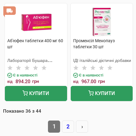
Аб'юфен таблетки 400 мг 60
Променсіл Менопауз
шт
таблетки 30 шт
Лабораторії Бушара
ІДІ італійські дієтичні добавки
Рекордаті
Є в наявності
Є в наявності
894.20
грн
967.00
грн
від
від
КУПИТИ
КУПИТИ
Показано
36
з
44
1
2
›