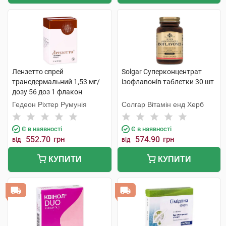
Лензетто спрей
Solgar Суперконцентрат
трансдермальний 1,53 мг/
ізофлавонів таблетки 30 шт
дозу 56 доз 1 флакон
Гедеон Ріхтер Румунія
Солгар Вітамін енд Херб
Є в наявності
Є в наявності
552.70
грн
574.90
грн
від
від
КУПИТИ
КУПИТИ