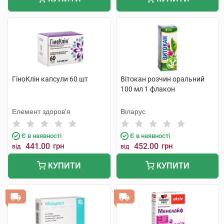
ГіноКлін капсули 60 шт
Вітокан розчин оральний
100 мл 1 флакон
Елемент здоров'я
Віларус
Є в наявності
Є в наявності
441.00
грн
452.00
грн
від
від
КУПИТИ
КУПИТИ