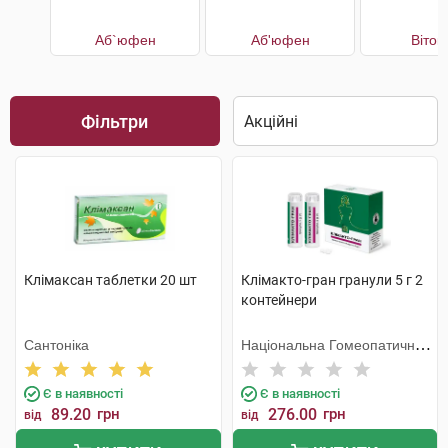
Аб`юфен
Аб'юфен
Віток
Фільтри
Клімаксан таблетки 20 шт
Клімакто-гран гранули 5 г 2
контейнери
Сантоніка
Національна Гомеопатична
Спілка
Є в наявності
Є в наявності
89.20
грн
276.00
грн
від
від