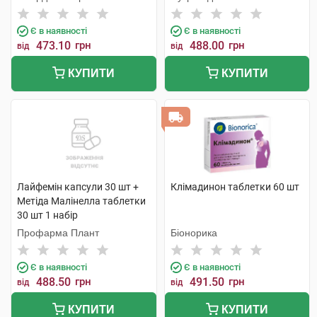
Є в наявності
Є в наявності
473.10
грн
488.00
грн
від
від
КУПИТИ
КУПИТИ
Лайфемін капсули 30 шт +
Клімадинон таблетки 60 шт
Метіда Малінелла таблетки
30 шт 1 набір
Профарма Плант
Біонорика
Є в наявності
Є в наявності
488.50
грн
491.50
грн
від
від
КУПИТИ
КУПИТИ