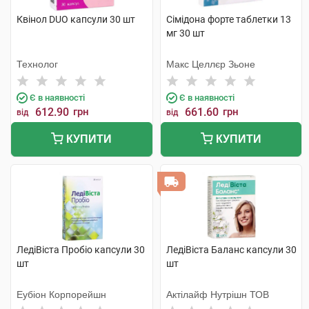
Квінол DUO капсули 30 шт
Сімідона форте таблетки 13
мг 30 шт
Технолог
Макс Целлєр Зьоне
Є в наявності
Є в наявності
612.90
грн
661.60
грн
від
від
КУПИТИ
КУПИТИ
ЛедіВіста Пробіо капсули 30
ЛедіВіста Баланс капсули 30
шт
шт
Еубіон Корпорейшн
Актілайф Нутрішн ТОВ