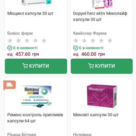
Міоцикл капсули 30 шт
Doppel herz aktiv Менолайф
капсули 30 шт
Бовіос фарм
Квайссер Фарма
Є в наявності
Є в наявності
457.60
грн
460.00
грн
від
від
КУПИТИ
КУПИТИ
Ременс контроль припливів
Меновіт капсули 30 шт
капсули 64 шт
Ріхард Біттнер
Нутрімед