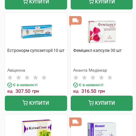
КУПИТИ
КУПИТИ
Естронорм супозиторії 10 шт
Феміцикл капсули 30 шт
Авіценна
Ананта Медікеар
Є в наявності
Є в наявності
307.50
грн
316.50
грн
від
від
КУПИТИ
КУПИТИ