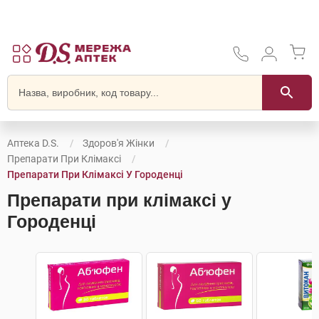
Аптека D.S.
Здоров'я Жінки
Препарати При Клімаксі
Препарати При Клімаксі У Городенці
Препарати при клімаксі у
Городенці