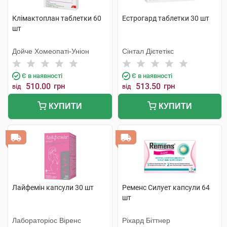
Клімактоплан таблетки 60
Естрогард таблетки 30 шт
шт
Дойче Хомеопаті-Уніон
Сінтал Дієтетікс
Є в наявності
Є в наявності
510.00
грн
513.50
грн
від
від
КУПИТИ
КУПИТИ
Лайфемін капсули 30 шт
Ременс Силует капсули 64
шт
Лабораторіос Віренс
Ріхард Біттнер