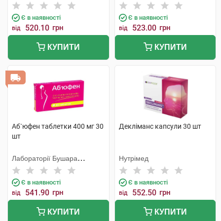
Є в наявності
Є в наявності
520.10
грн
523.00
грн
від
від
КУПИТИ
КУПИТИ
Аб`юфен таблетки 400 мг 30
Декліманс капсули 30 шт
шт
Лабораторії Бушара
Нутрімед
Рекордаті
Є в наявності
Є в наявності
541.90
грн
552.50
грн
від
від
КУПИТИ
КУПИТИ