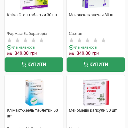
Кліма Стоп таблетки 30 шт
Менолекс капсули 30 шт
Фармасі Лабораторіз
Светан
Є в наявності
Є в наявності
349.00
грн
349.00
грн
від
від
КУПИТИ
КУПИТИ
Клімакт-Хеель таблетки 50
Меномедін капсули 30 шт
шт