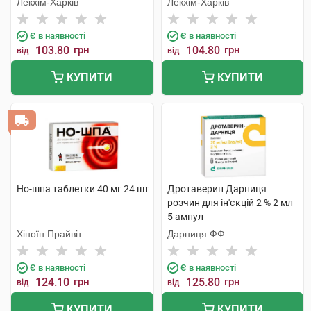
Лекхім-Харків
Лекхім-Харків
Є в наявності
Є в наявності
103.80
грн
104.80
грн
від
від
КУПИТИ
КУПИТИ
Но-шпа таблетки 40 мг 24 шт
Дротаверин Дарниця
розчин для ін'єкцій 2 % 2 мл
5 ампул
Хіноїн Прайвіт
Дарниця ФФ
Є в наявності
Є в наявності
124.10
грн
125.80
грн
від
від
КУПИТИ
КУПИТИ