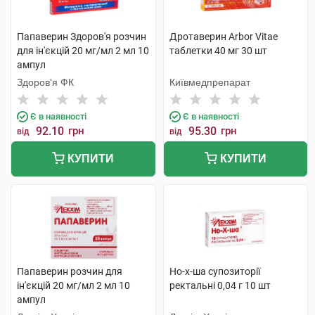
Папаверин Здоров'я розчин
Дротаверин Arbor Vitae
для ін'єкцій 20 мг/мл 2 мл 10
таблетки 40 мг 30 шт
ампул
Здоров'я ФК
Київмедпрепарат
Є в наявності
Є в наявності
92.10
грн
95.30
грн
від
від
КУПИТИ
КУПИТИ
Папаверин розчин для
Но-х-ша супозиторії
ін'єкцій 20 мг/мл 2 мл 10
ректальні 0,04 г 10 шт
ампул