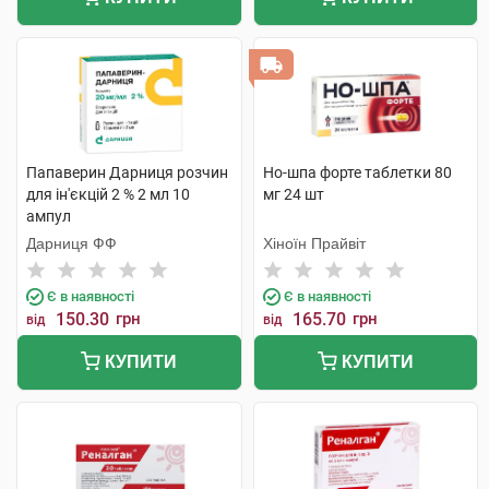
Папаверин Дарниця розчин
Но-шпа форте таблетки 80
для ін'єкцій 2 % 2 мл 10
мг 24 шт
ампул
Дарниця ФФ
Хіноїн Прайвіт
Є в наявності
Є в наявності
150.30
грн
165.70
грн
від
від
КУПИТИ
КУПИТИ