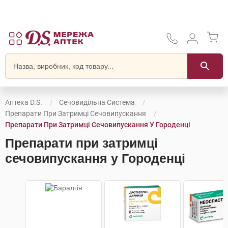
Аптека D.S.
Сечовидільна Система
Препарати При Затримці Сечовипускання
Препарати При Затримці Сечовипускання У Городенці
Препарати при затримці
сечовипускання у Городенці