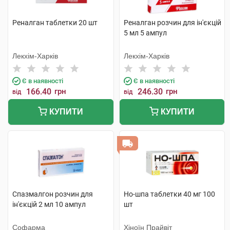
Реналган таблетки 20 шт
Реналган розчин для ін'єкцій
5 мл 5 ампул
Лекхім-Харків
Лекхім-Харків
Є в наявності
Є в наявності
166.40
грн
246.30
грн
від
від
КУПИТИ
КУПИТИ
Спазмалгон розчин для
Но-шпа таблетки 40 мг 100
ін'єкцій 2 мл 10 ампул
шт
Софарма
Хіноїн Прайвіт