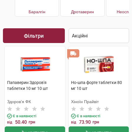
Баралгін
Дротаверин
Неоспа
Фільтри
Папаверин Здоров'я
Но-шпа форте таблетки 80
таблетки 10 мг 10 шт
мг 10 шт
Здоров'я ФК
Хіноїн Прайвіт
Є в наявності
Є в наявності
50.40
грн
73.90
грн
від
від