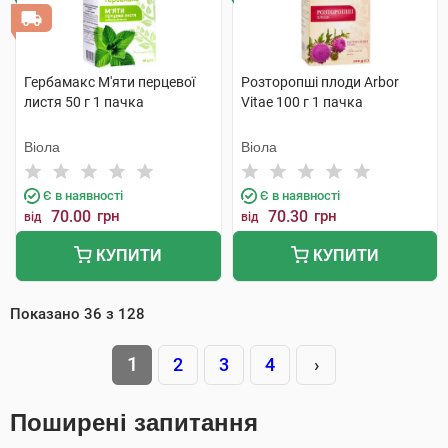
Гербамакс М'яти перцевої
Розторопші плоди Arbor
листя 50 г 1 пачка
Vitae 100 г 1 пачка
Віола
Віола
Є в наявності
Є в наявності
70.00
грн
70.30
грн
від
від
КУПИТИ
КУПИТИ
Показано
36
з
128
1
2
3
4
›
Поширені запитання