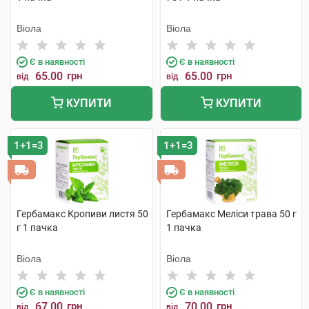
Віола
Віола
Є в наявності
Є в наявності
65.00
грн
65.00
грн
від
від
КУПИТИ
КУПИТИ
1+1=3
1+1=3
Гербамакс Кропиви листя 50
Гербамакс Меліси трава 50 г
г 1 пачка
1 пачка
Віола
Віола
Є в наявності
Є в наявності
67.00
грн
70.00
грн
від
від