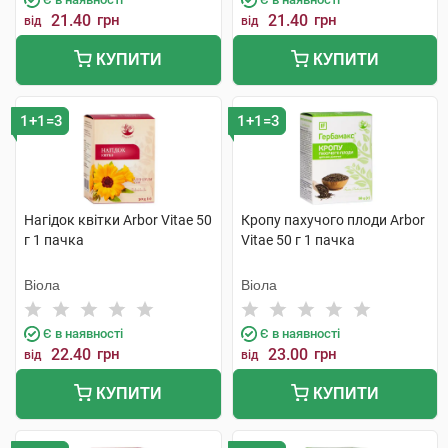
21.40
грн
21.40
грн
від
від
КУПИТИ
КУПИТИ
1+1=3
1+1=3
Нагідок квітки Arbor Vitae 50
Кропу пахучого плоди Arbor
г 1 пачка
Vitae 50 г 1 пачка
Віола
Віола
Є в наявності
Є в наявності
22.40
грн
23.00
грн
від
від
КУПИТИ
КУПИТИ