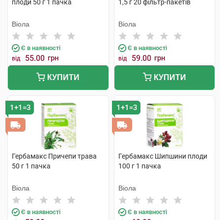
плоди 50 г 1 пачка
1,5 г 20 фільтр-пакетів
Віола
Віола
Є в наявності
Є в наявності
55.00
грн
59.00
грн
від
від
КУПИТИ
КУПИТИ
1+1=3
1+1=3
Гербамакс Причепи трава
Гербамакс Шипшини плоди
50 г 1 пачка
100 г 1 пачка
Віола
Віола
Є в наявності
Є в наявності