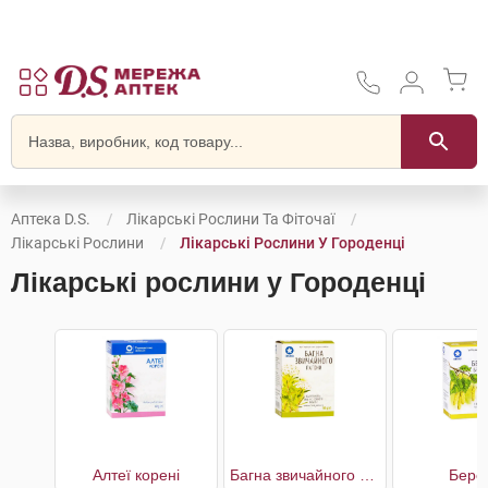
Аптека D.S.
Лікарські Рослини Та Фіточаї
Лікарські Рослини
Лікарські Рослини У Городенці
Лікарські рослини у Городенці
Алтеї корені
Багна звичайного пагони
Бере