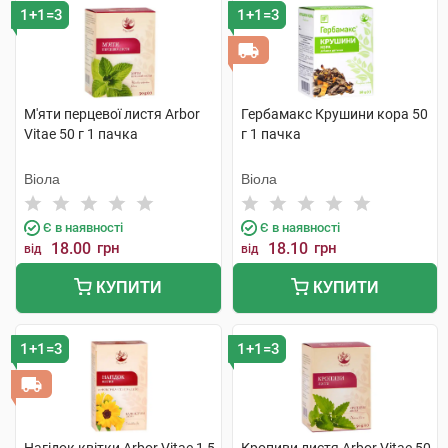
1+1=3
1+1=3
М'яти перцевої листя Arbor
Гербамакс Крушини кора 50
Vitae 50 г 1 пачка
г 1 пачка
Віола
Віола
Є в наявності
Є в наявності
18.00
грн
18.10
грн
від
від
КУПИТИ
КУПИТИ
1+1=3
1+1=3