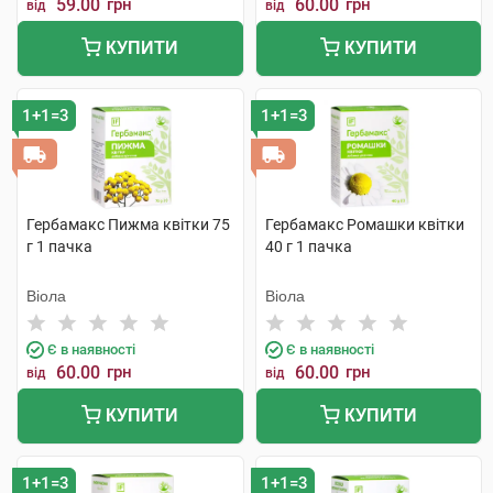
59.00
грн
60.00
грн
від
від
КУПИТИ
КУПИТИ
1+1=3
1+1=3
Гербамакс Пижма квітки 75
Гербамакс Ромашки квітки
г 1 пачка
40 г 1 пачка
Віола
Віола
Є в наявності
Є в наявності
60.00
грн
60.00
грн
від
від
КУПИТИ
КУПИТИ
1+1=3
1+1=3