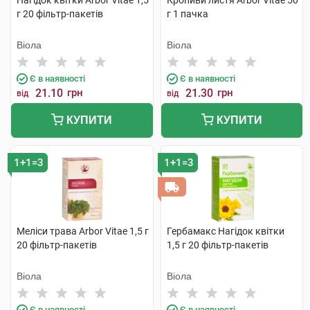
Нагідок квітки Arbor Vitae 1,5
Кропиви листя Arbor Vitae 50
г 20 фільтр-пакетів
г 1 пачка
Віола
Віола
Є в наявності
Є в наявності
21.10
грн
21.30
грн
від
від
КУПИТИ
КУПИТИ
1+1=3
1+1=3
Меліси трава Arbor Vitae 1,5 г
Гербамакс Нагідок квітки
20 фільтр-пакетів
1,5 г 20 фільтр-пакетів
Віола
Віола
Є в наявності
Є в наявності