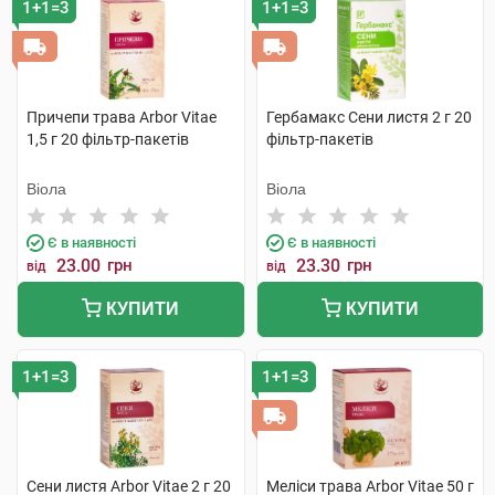
1+1=3
1+1=3
Причепи трава Arbor Vitae
Гербамакс Сени листя 2 г 20
1,5 г 20 фільтр-пакетів
фільтр-пакетів
Віола
Віола
Є в наявності
Є в наявності
23.00
грн
23.30
грн
від
від
КУПИТИ
КУПИТИ
1+1=3
1+1=3
Сени листя Arbor Vitae 2 г 20
Меліси трава Arbor Vitae 50 г