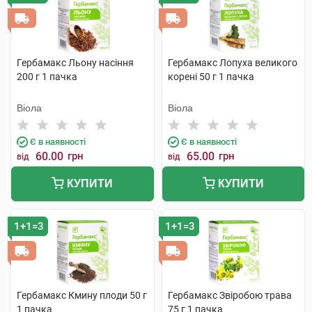
Гербамакс Льону насіння
Гербамакс Лопуха великого
200 г 1 пачка
корені 50 г 1 пачка
Віола
Віола
Є в наявності
Є в наявності
60.00
грн
65.00
грн
від
від
КУПИТИ
КУПИТИ
1+1=3
1+1=3
Гербамакс Кмину плоди 50 г
Гербамакс Звіробою трава
1 пачка
75 г 1 пачка