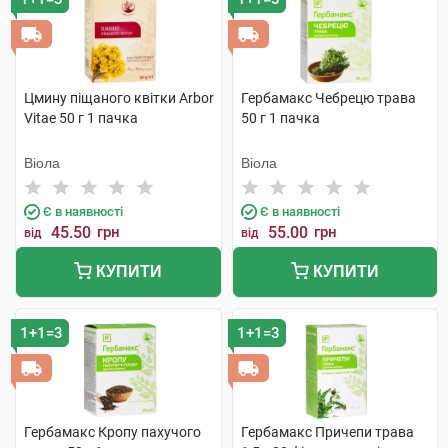
Цмину піщаного квітки Arbor
Гербамакс Чебрецю трава
Vitae 50 г 1 пачка
50 г 1 пачка
Віола
Віола
Є в наявності
Є в наявності
45.50
грн
55.00
грн
від
від
КУПИТИ
КУПИТИ
1+1=3
1+1=3
Гербамакс Кропу пахучого
Гербамакс Причепи трава