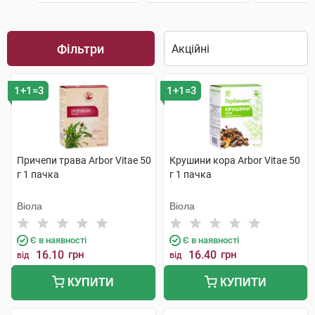
Фільтри
1+1=3
1+1=3
Причепи трава Arbor Vitae 50
Крушини кора Arbor Vitae 50
г 1 пачка
г 1 пачка
Віола
Віола
Є в наявності
Є в наявності
16.10
грн
16.40
грн
від
від
КУПИТИ
КУПИТИ