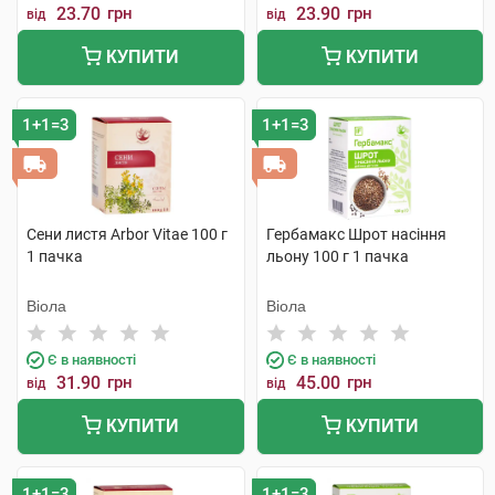
23.70
грн
23.90
грн
від
від
КУПИТИ
КУПИТИ
1+1=3
1+1=3
Сени листя Arbor Vitae 100 г
Гербамакс Шрот насіння
1 пачка
льону 100 г 1 пачка
Віола
Віола
Є в наявності
Є в наявності
31.90
грн
45.00
грн
від
від
КУПИТИ
КУПИТИ
1+1=3
1+1=3