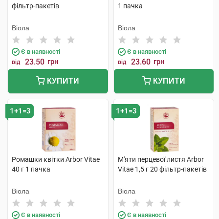
фільтр-пакетів
1 пачка
Віола
Віола
Є в наявності
Є в наявності
23.50
грн
23.60
грн
від
від
КУПИТИ
КУПИТИ
1+1=3
1+1=3
Ромашки квітки Arbor Vitae
М'яти перцевої листя Arbor
40 г 1 пачка
Vitae 1,5 г 20 фільтр-пакетів
Віола
Віола
Є в наявності
Є в наявності