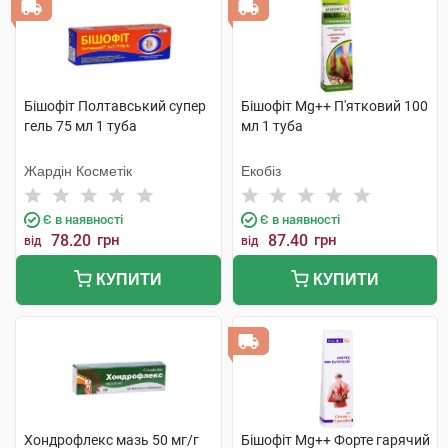
Бішофіт Полтавський супер
Бішофіт Mg++ П'ятковий 100
гель 75 мл 1 туба
мл 1 туба
Жардін Косметік
Екобіз
Є в наявності
Є в наявності
78.20
грн
87.40
грн
від
від
КУПИТИ
КУПИТИ
Хондрофлекс мазь 50 мг/г
Бішофіт Mg++ Форте гарячий