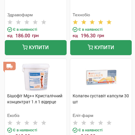
Здравофарм
Технобіо
Є в наявності
Є в наявності
186.00
грн
196.30
грн
від
від
КУПИТИ
КУПИТИ
Бішофіт Mg++ Кристалічний
Колаген суставіт капсули 30
концентрат 1 л 1 відерце
шт
Екобіз
Еліт-фарм
Є в наявності
Є в наявності