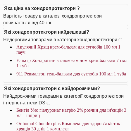
Яка ціна на хондропротектори ?
Вартість товару в каталозі хондропротектори
починається від 40 грн.
Які хондропротектори найдешевші?
Недорогими товарами в категорії хондропротектори є:
Акулячий Хрящ крем-бальзам для суглобів 100 мл 1
пауч
Еліксір Хондроітин з глюкозаміном крем-бальзам 75 мл
1 туба
911 Ревмалгон гель-бальзам для суглобів 100 мл 1 туба
Які хондропротектори є найдорожчими?
Найдорожчими товарами в категорії хондропротектори
інтернет-аптеки DS є:
Бенгіл Уно гіалуронат натрію 2% розчин для ін'єкцій 3
мл 1 шприц
Orthomol Chondro plus Комплекс для здоров'я кісток і
хрящів 30 днів 1 комплект