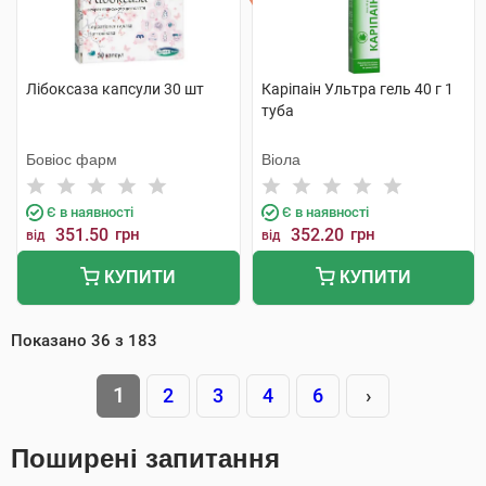
Лібоксаза капсули 30 шт
Каріпаін Ультра гель 40 г 1
туба
Бовіос фарм
Віола
Є в наявності
Є в наявності
351.50
грн
352.20
грн
від
від
КУПИТИ
КУПИТИ
Показано
36
з
183
1
2
3
4
6
›
Поширені запитання