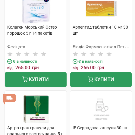
Колаген Морський Остео
Арпептид таблетки 10 мг 30
порошок 5 г 14 пакетів
шт
Феліцата
Біоділ Фармасьютікал Пвт.
Лтд.
Є в наявності
Є в наявності
265.00
грн
266.00
грн
від
від
КУПИТИ
КУПИТИ
Артро-гран гранули для
IF Серрадаза капсули 30 шт
орального застосування 5 г