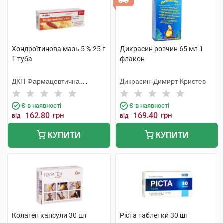
Хондроїтинова мазь 5 % 25 г
Дикрасин розчин 65 мл 1
1 туба
флакон
ДКП Фармацевтична
Дикрасин-Димирт Кристев
фабрика
Є в наявності
Є в наявності
162.80
грн
169.40
грн
від
від
КУПИТИ
КУПИТИ
Колаген капсули 30 шт
Ріста таблетки 30 шт