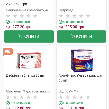
2 контейнери
Національна Гомеопатична
Нутрімед
Спілка
Є в наявності
Є в наявності
277.20
грн
295.00
грн
від
від
КУПИТИ
КУПИТИ
Дебріліз таблетки 30 шт
Артифлекс Ультра капсули
60 шт
Маклеодс Фармасьютикалс
Здоров'я ФК
Є в наявності
Є в наявності
312.80
грн
333.10
грн
від
від