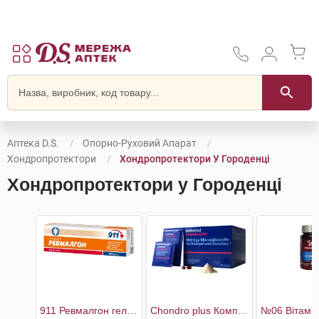
Аптека D.S.
Опорно-Руховий Апарат
Хондропротектори
Хондропротектори У Городенці
Хондропротектори у Городенці
911 Ревмалгон гель-бальзам для суглобів
Chondro plus Комплекс для здоров'я кісток і хрящів 30 днів