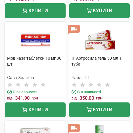
КУПИТИ
КУПИТИ
Мовіназа таблетки 10 мг 30
IF Артросила гель 50 мл 1
шт
туба
Сава Хелскеа
Чарлі ПП
Є в наявності
Є в наявності
341.90
грн
350.00
грн
від
від
КУПИТИ
КУПИТИ