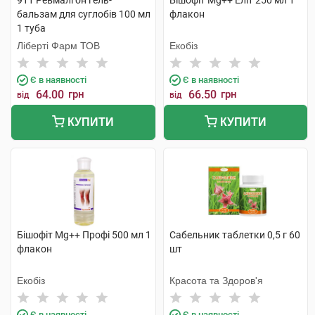
911 Ревмалгон гель-
Бішофіт Mg++ Еліт 250 мл 1
бальзам для суглобів 100 мл
флакон
1 туба
Ліберті Фарм ТОВ
Екобіз
Є в наявності
Є в наявності
64.00
грн
66.50
грн
від
від
КУПИТИ
КУПИТИ
Бішофіт Mg++ Профі 500 мл 1
Сабельник таблетки 0,5 г 60
флакон
шт
Екобіз
Красота та Здоров'я
Є в наявності
Є в наявності