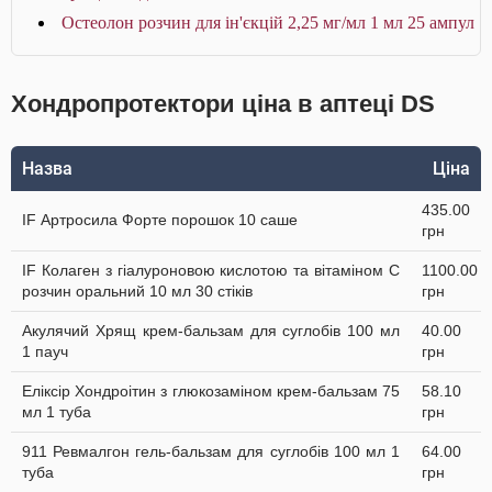
Остеолон розчин для ін'єкцій 2,25 мг/мл 1 мл 25 ампул
Хондропротектори ціна в аптеці DS
Назва
Ціна
435.00
IF Артросила Форте порошок 10 саше
грн
IF Колаген з гіалуроновою кислотою та вітаміном C
1100.00
розчин оральний 10 мл 30 стіків
грн
Акулячий Хрящ крем-бальзам для суглобів 100 мл
40.00
1 пауч
грн
Еліксір Хондроітин з глюкозаміном крем-бальзам 75
58.10
мл 1 туба
грн
911 Ревмалгон гель-бальзам для суглобів 100 мл 1
64.00
туба
грн