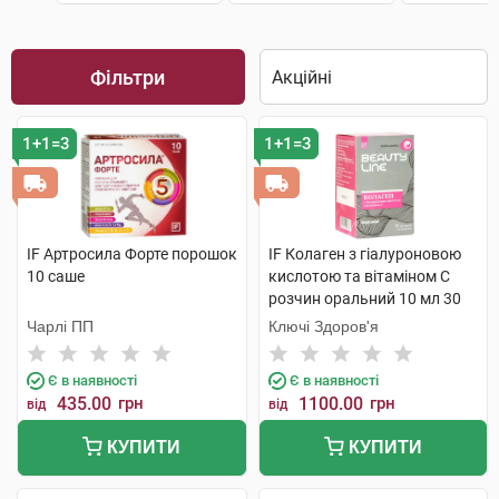
Фільтри
1+1=3
1+1=3
IF Артросила Форте порошок
IF Колаген з гіалуроновою
10 саше
кислотою та вітаміном C
розчин оральний 10 мл 30
стіків
Чарлі ПП
Ключі Здоров'я
Є в наявності
Є в наявності
435.00
грн
1100.00
грн
від
від
КУПИТИ
КУПИТИ