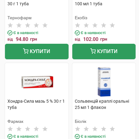
30 г 1 туба
100 мл 1 туба
Тернофарм
Екобіз
Є в наявності
Є в наявності
94.80
грн
102.00
грн
від
від
КУПИТИ
КУПИТИ
Хондра-Сила мазь 5 % 30 г 1
Сольвенцій краплі оральні
туба
25 мл 1 флакон
Фармак
Біолік
Є в наявності
Є в наявності