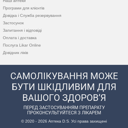
Наші аптеки
Програми для клієнтів
Довідка і Служба резервування
Застосунок
Запитання і відповіді
Оплата і доставка
Послуга Likar Online
Довідник ліків
САМОЛІКУВАННЯ МОЖЕ
БУТИ ШКІДЛИВИМ ДЛЯ
ВАШОГО ЗДОРОВ’Я
ПЕРЕД ЗАСТОСУВАННЯМ ПРЕПАРАТУ
ПРОКОНСУЛЬТУЙТЕСЯ З ЛІКАРЕМ
© 2020 - 2026 Аптека D.S. Усі права захищені