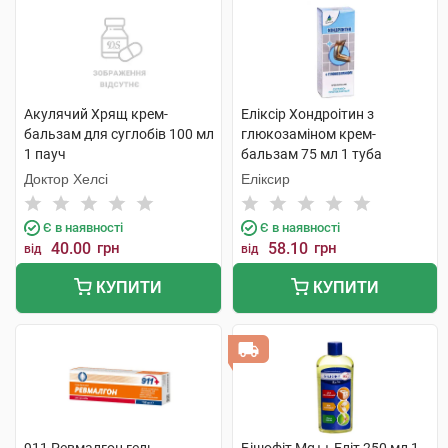
Акулячий Хрящ крем-
Еліксір Хондроітин з
бальзам для суглобів 100 мл
глюкозаміном крем-
1 пауч
бальзам 75 мл 1 туба
Доктор Хелсі
Еліксир
Є в наявності
Є в наявності
40.00
грн
58.10
грн
від
від
КУПИТИ
КУПИТИ