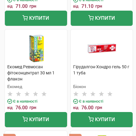
71.00
грн
71.10
грн
від
від
КУПИТИ
КУПИТИ
Екомед Ревмосан
Гірудалгон-Хондро гель 50 г
фітоконцентрат 30 мл 1
1 туба
флакон
Екомед
Біокон
Є в наявності
Є в наявності
76.00
грн
76.00
грн
від
від
КУПИТИ
КУПИТИ