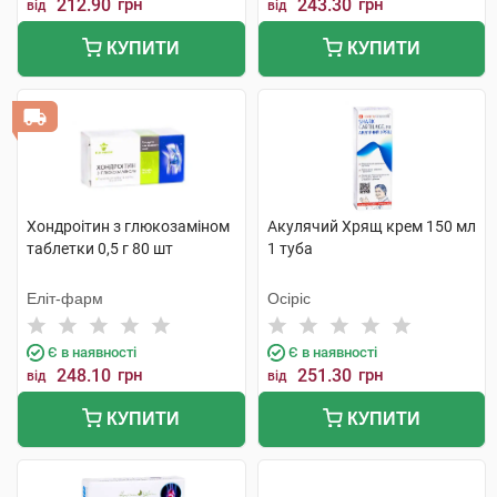
212.90
грн
243.30
грн
від
від
КУПИТИ
КУПИТИ
Хондроітин з глюкозаміном
Акулячий Хрящ крем 150 мл
таблетки 0,5 г 80 шт
1 туба
Еліт-фарм
Осіріс
Є в наявності
Є в наявності
248.10
грн
251.30
грн
від
від
КУПИТИ
КУПИТИ