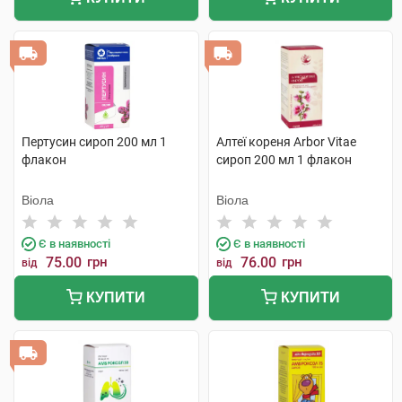
Пертусин сироп 200 мл 1
Алтеї кореня Arbor Vitae
флакон
сироп 200 мл 1 флакон
Віола
Віола
Є в наявності
Є в наявності
75.00
грн
76.00
грн
від
від
КУПИТИ
КУПИТИ