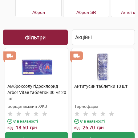
Аброл
Аброл SR
Алтеї к
Фільтри
Амброксолу гідрохлорид
Антитусин таблетки 10 шт
Arbor Vitae таблетки 30 мг 20
шт
Борщагівський ХФЗ
Тернофарм
Є в наявності
Є в наявності
18.50
грн
26.70
грн
від
від