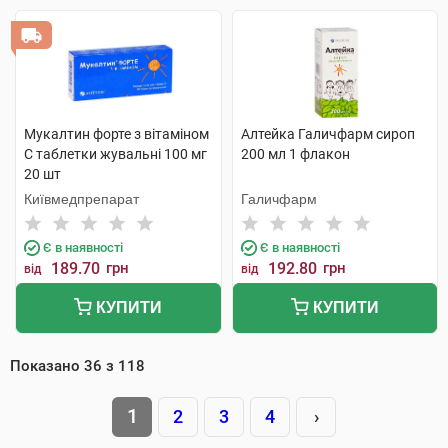
Мукалтин форте з вітаміном
Алтейка Галичфарм сироп
C таблетки жувальні 100 мг
200 мл 1 флакон
20 шт
Київмедпрепарат
Галичфарм
Є в наявності
Є в наявності
189.70
грн
192.80
грн
від
від
КУПИТИ
КУПИТИ
Показано
36
з
118
1
2
3
4
›