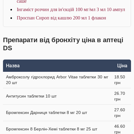
саше
Інгаміст розчин для ін'єкцій 100 мг/мл 3 мл 10 ампул
Проспан Сироп від кашлю 200 мл 1 флакон
Препарати від бронхіту ціна в аптеці
DS
Назва
Ціна
Амброксолу гідрохлорид Arbor Vitae таблетки 30 мг
18.50
20 шт
грн
26.70
Антитусин таблетки 10 шт
грн
27.60
Бромгексин Дарниця таблетки 8 мг 20 шт
грн
46.60
Бромгексин 8 Берлін-Хемі таблетки 8 мг 25 шт
грн