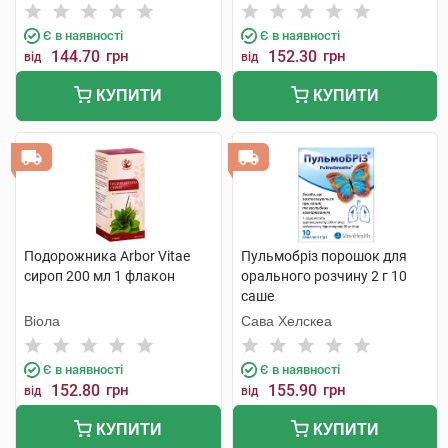
Є в наявності
Є в наявності
144.70
грн
152.30
грн
від
від
КУПИТИ
КУПИТИ
Подорожника Arbor Vitae
Пульмобріз порошок для
сироп 200 мл 1 флакон
орального розчину 2 г 10
саше
Віола
Сава Хелскеа
Є в наявності
Є в наявності
152.80
грн
155.90
грн
від
від
КУПИТИ
КУПИТИ