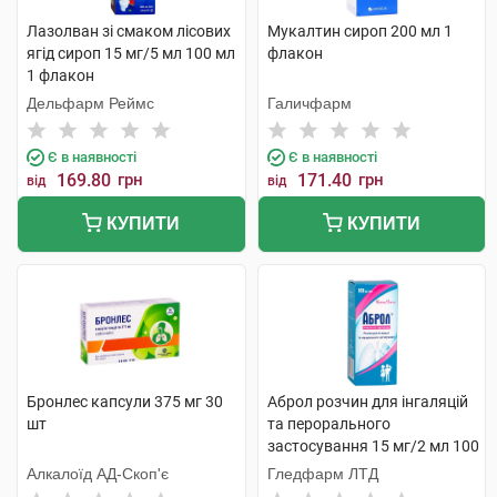
Лазолван зі смаком лісових
Мукалтин сироп 200 мл 1
ягід сироп 15 мг/5 мл 100 мл
флакон
1 флакон
Дельфарм Реймс
Галичфарм
Є в наявності
Є в наявності
169.80
грн
171.40
грн
від
від
КУПИТИ
КУПИТИ
Бронлес капсули 375 мг 30
Аброл розчин для інгаляцій
шт
та перорального
застосування 15 мг/2 мл 100
мл 1 флакон
Алкалоїд АД-Скоп'є
Гледфарм ЛТД