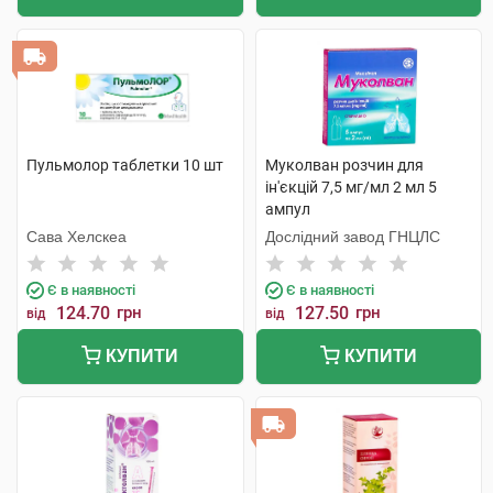
Пульмолор таблетки 10 шт
Муколван розчин для
ін'єкцій 7,5 мг/мл 2 мл 5
ампул
Сава Хелскеа
Дослідний завод ГНЦЛС
Є в наявності
Є в наявності
124.70
грн
127.50
грн
від
від
КУПИТИ
КУПИТИ