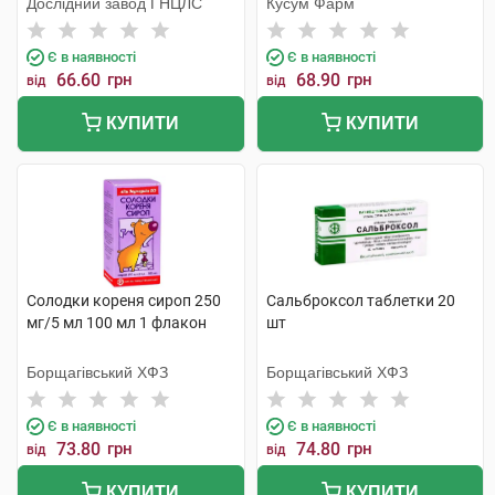
Дослідний завод ГНЦЛС
Кусум Фарм
Є в наявності
Є в наявності
66.60
грн
68.90
грн
від
від
КУПИТИ
КУПИТИ
Солодки кореня сироп 250
Сальброксол таблетки 20
мг/5 мл 100 мл 1 флакон
шт
Борщагівський ХФЗ
Борщагівський ХФЗ
Є в наявності
Є в наявності
73.80
грн
74.80
грн
від
від
КУПИТИ
КУПИТИ