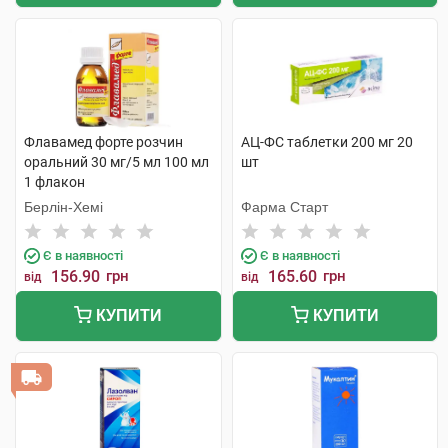
Флавамед форте розчин
АЦ-ФС таблетки 200 мг 20
оральний 30 мг/5 мл 100 мл
шт
1 флакон
Берлін-Хемі
Фарма Старт
Є в наявності
Є в наявності
156.90
грн
165.60
грн
від
від
КУПИТИ
КУПИТИ