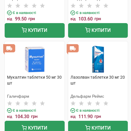
Є в наявності
Є в наявності
99.50
грн
103.60
грн
від
від
КУПИТИ
КУПИТИ
Мукалтин таблетки 50 мг 30
Лазолван таблетки 30 мг 20
шт
шт
Галичфарм
Дельфарм Реймс
Є в наявності
Є в наявності
104.30
грн
111.90
грн
від
від
КУПИТИ
КУПИТИ