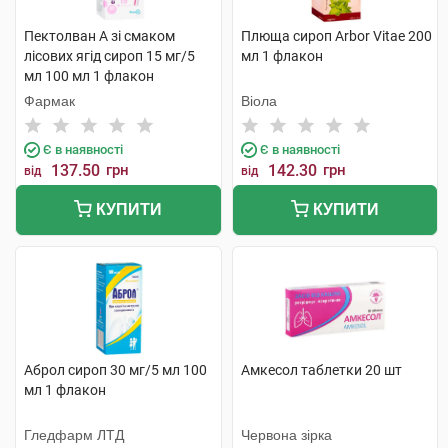
Пектолван А зі смаком
Плюща сироп Arbor Vitae 200
лісових ягід сироп 15 мг/5
мл 1 флакон
мл 100 мл 1 флакон
Фармак
Віола
Є в наявності
Є в наявності
137.50
грн
142.30
грн
від
від
КУПИТИ
КУПИТИ
Аброл сироп 30 мг/5 мл 100
Амкесол таблетки 20 шт
мл 1 флакон
Гледфарм ЛТД
Червона зірка