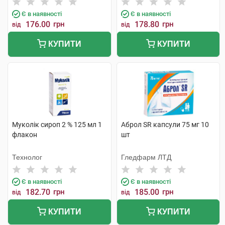
Є в наявності
Є в наявності
176.00
грн
178.80
грн
від
від
КУПИТИ
КУПИТИ
Муколік сироп 2 % 125 мл 1
Аброл SR капсули 75 мг 10
флакон
шт
Технолог
Гледфарм ЛТД
Є в наявності
Є в наявності
182.70
грн
185.00
грн
від
від
КУПИТИ
КУПИТИ