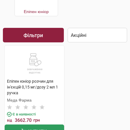
Епіпен юніор
Фільтри
Епіпен юніор розчин для
ін'єкцій 0,15 мг/дозу 2 мл 1
ручка
Меда Фарма
Є в наявності
3662.70
грн
від