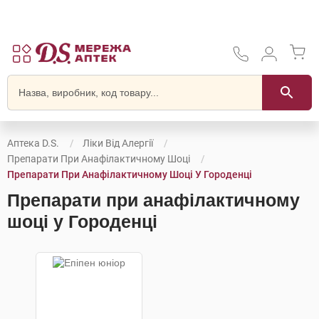
Аптека D.S.
Ліки Від Алергії
Препарати При Анафілактичному Шоці
Препарати При Анафілактичному Шоці У Городенці
Препарати при анафілактичному
шоці у Городенці