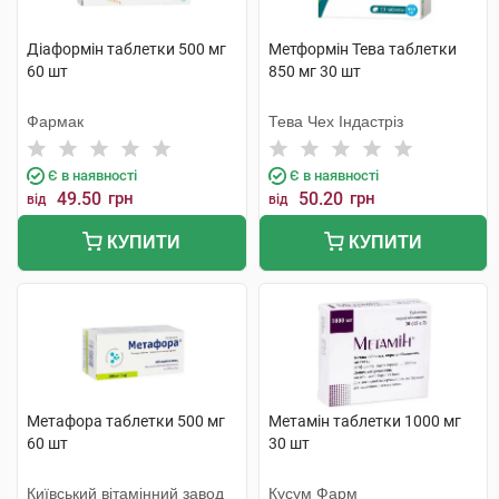
Діаформін таблетки 500 мг
Метформін Тева таблетки
60 шт
850 мг 30 шт
Фармак
Тева Чех Індастріз
Є в наявності
Є в наявності
49.50
грн
50.20
грн
від
від
КУПИТИ
КУПИТИ
Метафора таблетки 500 мг
Метамін таблетки 1000 мг
60 шт
30 шт
Київський вітамінний завод
Кусум Фарм