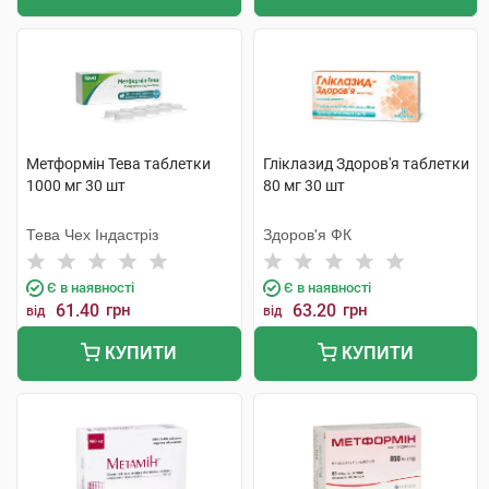
Метформін Тева таблетки
Гліклазид Здоров'я таблетки
1000 мг 30 шт
80 мг 30 шт
Тева Чех Індастріз
Здоров'я ФК
Є в наявності
Є в наявності
61.40
грн
63.20
грн
від
від
КУПИТИ
КУПИТИ