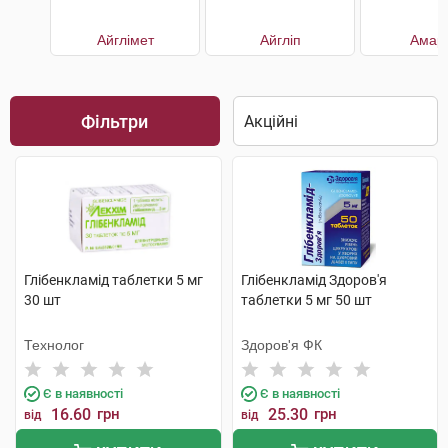
Айглімет
Айгліп
Амар
Фільтри
Глібенкламід таблетки 5 мг
Глібенкламід Здоров'я
30 шт
таблетки 5 мг 50 шт
Технолог
Здоров'я ФК
Є в наявності
Є в наявності
16.60
грн
25.30
грн
від
від