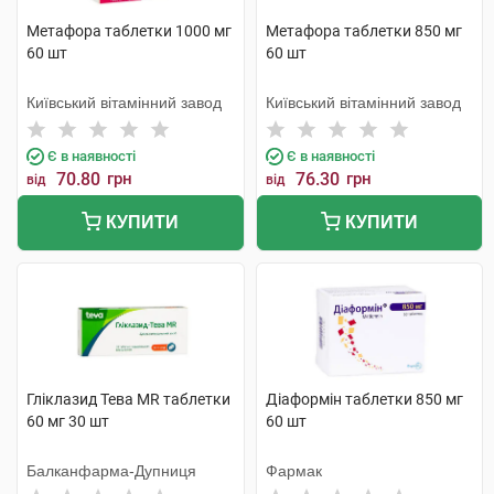
Метафора таблетки 1000 мг
Метафора таблетки 850 мг
60 шт
60 шт
Київський вітамінний завод
Київський вітамінний завод
Є в наявності
Є в наявності
70.80
грн
76.30
грн
від
від
КУПИТИ
КУПИТИ
Гліклазид Тева MR таблетки
Діаформін таблетки 850 мг
60 мг 30 шт
60 шт
Балканфарма-Дупниця
Фармак