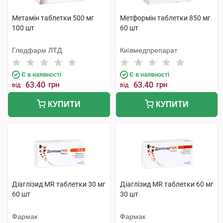
Метамін таблетки 500 мг
Метформін таблетки 850 мг
100 шт
60 шт
Гледфарм ЛТД
Київмедпрепарат
Є в наявності
Є в наявності
63.40
грн
63.40
грн
від
від
КУПИТИ
КУПИТИ
Діаглізид MR таблетки 30 мг
Діаглізид MR таблетки 60 мг
60 шт
30 шт
Фармак
Фармак