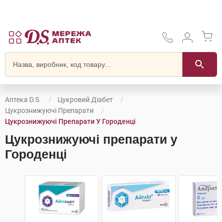
Аптека D.S.
Цукровий Діабет
Цукрознижуючі Препарати
Цукрознижуючі Препарати У Городенці
Цукрознижуючі препарати у
Городенці