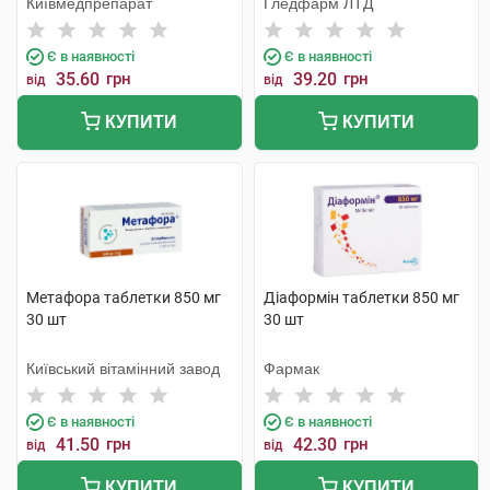
Київмедпрепарат
Гледфарм ЛТД
Є в наявності
Є в наявності
35.60
грн
39.20
грн
від
від
КУПИТИ
КУПИТИ
Метафора таблетки 850 мг
Діаформін таблетки 850 мг
30 шт
30 шт
Київський вітамінний завод
Фармак
Є в наявності
Є в наявності
41.50
грн
42.30
грн
від
від
КУПИТИ
КУПИТИ