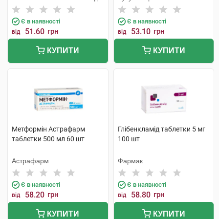
Є в наявності
Є в наявності
51.60
грн
53.10
грн
від
від
КУПИТИ
КУПИТИ
Метформін Астрафарм
Глібенкламід таблетки 5 мг
таблетки 500 мл 60 шт
100 шт
Астрафарм
Фармак
Є в наявності
Є в наявності
58.20
грн
58.80
грн
від
від
КУПИТИ
КУПИТИ