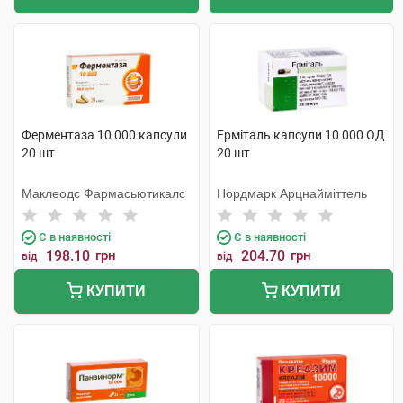
Ферментаза 10 000 капсули
Ерміталь капсули 10 000 ОД
20 шт
20 шт
Маклеодс Фармасьютикалс
Нордмарк Арцнайміттель
Є в наявності
Є в наявності
198.10
грн
204.70
грн
від
від
КУПИТИ
КУПИТИ