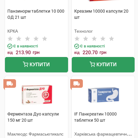
Панзинорм таблетки 10 000
Креазим 10000 капсули 20
ОД 21 шт
шт
КРКА
Технолог
Є в наявності
Є в наявності
213.90
грн
220.70
грн
від
від
КУПИТИ
КУПИТИ
Ферментаза Дуо капсули
IF Панкреатин 10000
150 мг 20 шт
таблетки 50 шт
Маклеодс Фармасьютикалс
Харківська фармацевтична