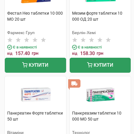
Фестал Нео таблетки 10 000
Мезим форте таблетки 10
МО 20 шт
000 ОД 20 шт
Фармекс Груп
Берлін-Хемі
Є в наявності
Є в наявності
157.40
грн
158.30
грн
від
від
КУПИТИ
КУПИТИ
Панкреатин Форте таблетки
Панкреазим таблетки 10
50 шт
000 МО 50 шт
Вітаміни
Технолог