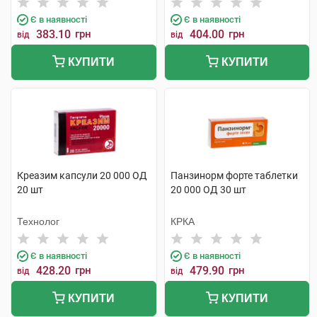
Є в наявності
Є в наявності
383.10
грн
404.00
грн
від
від
КУПИТИ
КУПИТИ
Креазим капсули 20 000 ОД
Панзинорм форте таблетки
20 шт
20 000 ОД 30 шт
Технолог
КРКА
Є в наявності
Є в наявності
428.20
грн
479.90
грн
від
від
КУПИТИ
КУПИТИ