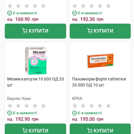
Є в наявності
Є в наявності
160.90
грн
192.30
грн
від
від
КУПИТИ
КУПИТИ
Мезим капсули 10 000 ОД 20
Панзинорм форте таблетки
шт
20 000 ОД 10 шт
Берлін-Хемі
КРКА
Є в наявності
Є в наявності
192.90
грн
195.00
грн
від
від
КУПИТИ
КУПИТИ