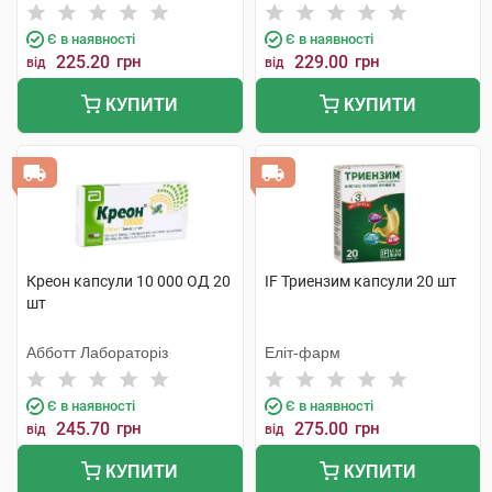
фабрика
Є в наявності
Є в наявності
225.20
грн
229.00
грн
від
від
КУПИТИ
КУПИТИ
Креон капсули 10 000 ОД 20
IF Триензим капсули 20 шт
шт
Абботт Лабораторіз
Еліт-фарм
Є в наявності
Є в наявності
245.70
грн
275.00
грн
від
від
КУПИТИ
КУПИТИ