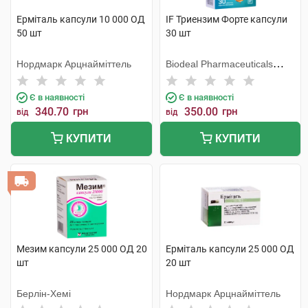
Ерміталь капсули 10 000 ОД
IF Триензим Форте капсули
50 шт
30 шт
Нордмарк Арцнайміттель
Biodeal Pharmaceuticals
Private Limited
Є в наявності
Є в наявності
340.70
грн
350.00
грн
від
від
КУПИТИ
КУПИТИ
Мезим капсули 25 000 ОД 20
Ерміталь капсули 25 000 ОД
шт
20 шт
Берлін-Хемі
Нордмарк Арцнайміттель