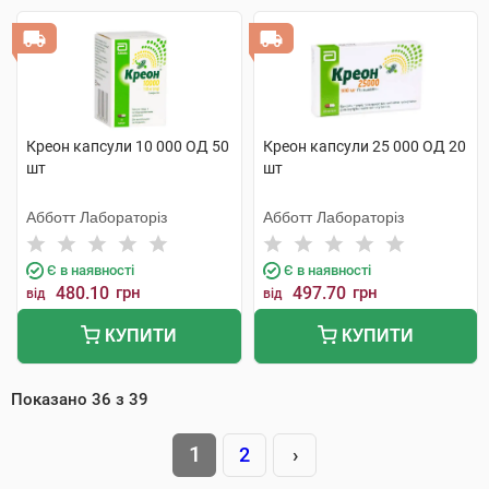
Креон капсули 10 000 ОД 50
Креон капсули 25 000 ОД 20
шт
шт
Абботт Лабораторіз
Абботт Лабораторіз
Є в наявності
Є в наявності
480.10
грн
497.70
грн
від
від
КУПИТИ
КУПИТИ
Показано
36
з
39
1
2
›