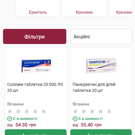
Ерміталь
Креазим
Креазим 
Фільтри
Солізим таблетки 20 000 ЛО
Панкреатин для дітей
20 шт
таблетки 20 шт
Вітаміни
Вітаміни
Є в наявності
Є в наявності
54.30
грн
55.40
грн
від
від