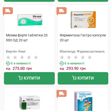
Мезим форте таблетки 20
Ферментаза Гастро капсули
000 ОД 20 шт
20 шт
Берлін-Хемі
Маклеодс Фармасьютикалс
Є в наявності
Є в наявності
275.00
грн
293.90
грн
від
від
КУПИТИ
КУПИТИ