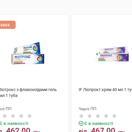
тавка
Ліотрокс з флавоноїдами гель
IF Ліопрокт крем 40 мл 1 т
мл 1 туба
рлі ПП
Чарлі ПП
Є в наявності
Є в наявності
462.00
467.00
д
від