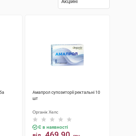
уба
Амапрол супозиторії ректальні 10
шт
Органік Хелс
Є в наявності
469.90
від