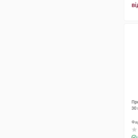
ві
Пр
30 
Фа