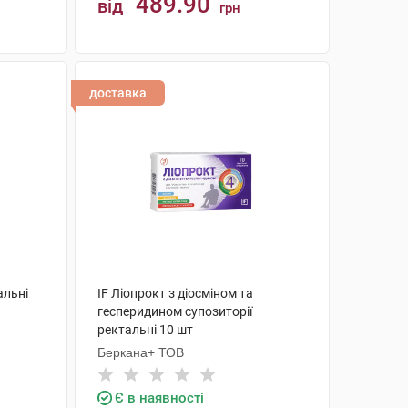
489.90
від
грн
КУПИТИ
доставка
альні
IF Ліопрокт з діосміном та
гесперидином супозиторії
ректальні 10 шт
Беркана+ ТОВ
Є в наявності