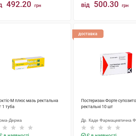
492.20
500.30
д
від
грн
грн
КУПИТИ
КУПИТИ
доставка
октіс-М плюс мазь ректальна
Постеризан Форте супозито
г 1 туба
ректальні 10 шт
рма-Дерма
Др. Каде Фармацевтична 
Є в наявності
Є в наявності