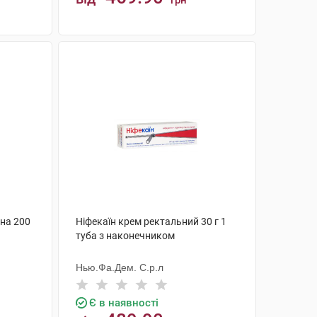
грн
КУПИТИ
на 200
Ніфекаїн крем ректальний 30 г 1
туба з наконечником
Нью.Фа.Дем. С.р.л
Є в наявності