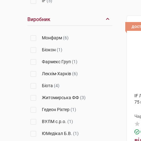
IF
(5)
Виробник
дос
Монфарм
(6)
Біокон
(1)
Фармекс Груп
(1)
Лекхім-Харків
(6)
Біота
(4)
IF 
Житомирська ФФ
(3)
75 
Гедеон Ріхтер
(1)
Ча
ВУЛМ с.р.о.
(1)
ЮМедікал Б.В.
(1)
ві