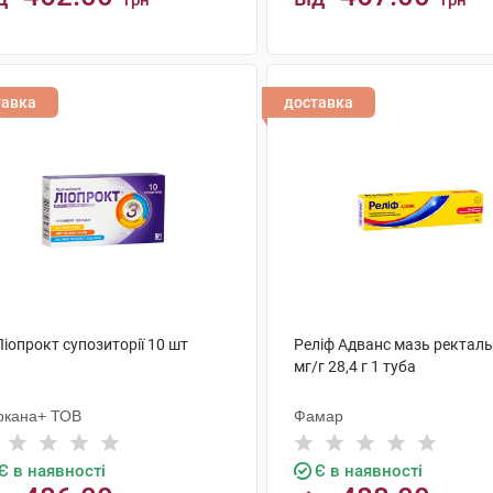
грн
грн
КУПИТИ
КУПИТИ
тавка
доставка
Ліопрокт супозиторії 10 шт
Реліф Адванс мазь ректаль
мг/г 28,4 г 1 туба
ркана+ ТОВ
Фамар
Є в наявності
Є в наявності