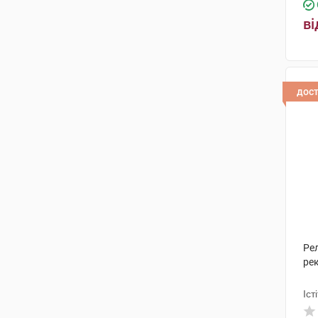
ві
дос
Рел
рек
Іст