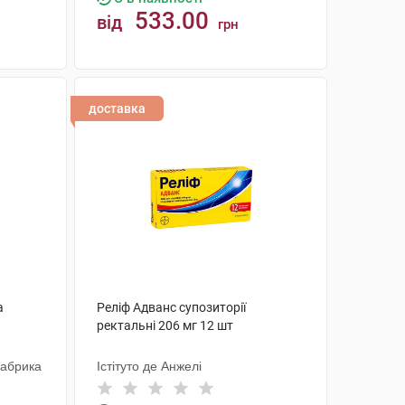
533.00
від
грн
КУПИТИ
доставка
а
Реліф Адванс супозиторії
ректальні 206 мг 12 шт
Фабрика
Істітуто де Анжелі