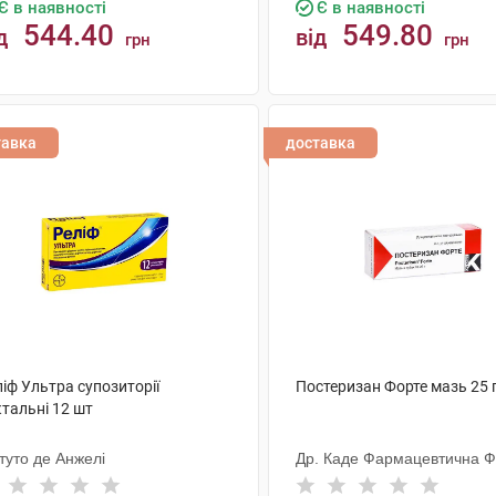
Є в наявності
Є в наявності
544.40
549.80
д
від
грн
грн
КУПИТИ
КУПИТИ
тавка
доставка
іф Ультра супозиторії
Постеризан Форте мазь 25 г
тальні 12 шт
ітуто де Анжелі
Др. Каде Фармацевтична 