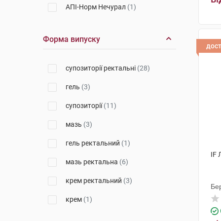
АПІ-Норм Нечурал
(1)
Егіс
(2)
Форма випуску
ДКП Фармацевтична фабрика
дос
(1)
супозиторії ректальні
(28)
Біофактор Сп. з о.о.
(1)
гель
(3)
Гербаполь Вроцлав
(1)
супозиторії
(11)
Дан Фарм ЛтД
(1)
мазь
(3)
Хемофарм
(1)
гель ректальний
(1)
Рекордаті Індастріа
(1)
IF 
мазь ректальна
(6)
Др. Каде Фармацевтична
Фабрика
(4)
крем ректальний
(3)
Бе
Дельфарм Хюнінг
(1)
крем
(1)
Фамар
(2)