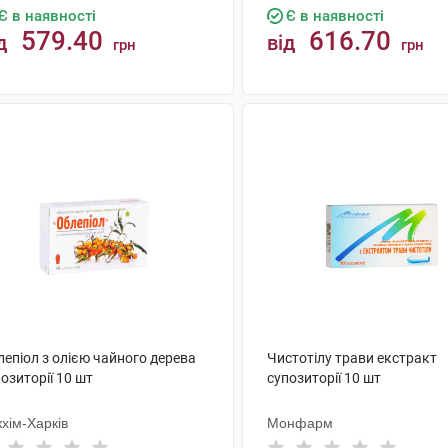
Є в наявності
Є в наявності
579.40
616.70
д
від
грн
грн
КУПИТИ
КУПИТИ
епіол з олією чайного дерева
Чистотілу трави екстракт
озиторії 10 шт
супозиторії 10 шт
хім-Харків
Монфарм