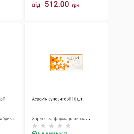
512.00
від
грн
КУПИТИ
рії
Асвемін супозиторії 10 шт
Фабрика
Харківська фармацевтична
фабрика
Є в наявності