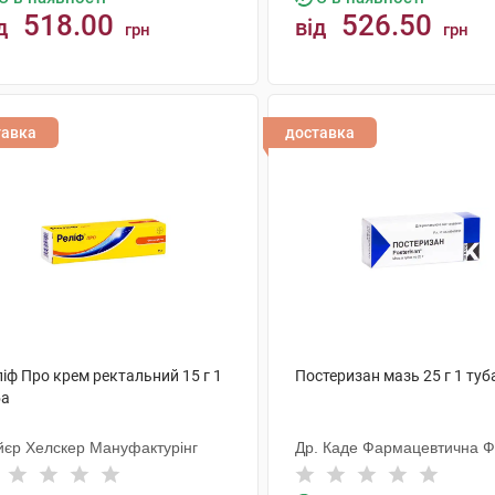
518.00
526.50
д
від
грн
грн
КУПИТИ
КУПИТИ
тавка
доставка
іф Про крем ректальний 15 г 1
Постеризан мазь 25 г 1 туб
ба
йєр Хелскер Мануфактурінг
Др. Каде Фармацевтична 