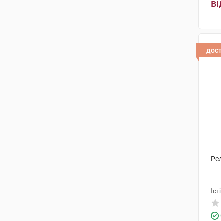
ві
Чарлі ПП
(2)
Органік Хелс
(1)
Біофарма
(1)
дос
Беркана+ ТОВ
(2)
Нью.Фа.Дем. С.р.л
(1)
Хальса Фарма
(1)
Істітуто де Анжелі
(3)
Фарма-Дерма
(2)
Харківська фармацевтична
Рел
фабрика
(1)
Байєр Хелскер Мануфактурінг
(2)
Іст