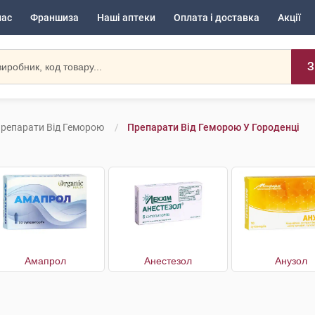
нас
Франшиза
Наші аптеки
Оплата і доставка
Акції
З
репарати Від Геморою
Препарати Від Геморою У Городенці
Амапрол
Анестезол
Анузол