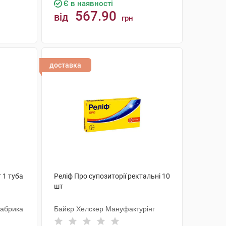
Є в наявності
567.90
від
грн
КУПИТИ
доставка
 1 туба
Реліф Про супозиторії ректальні 10
шт
Фабрика
Байєр Хелскер Мануфактурінг