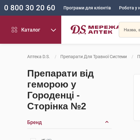
0 800 30 20 60
Програми для клієнтів
Робота у 
Каталог
Аптека D.S.
Препарати Для Травної Системи
П
Препарати від
геморою у
Городенці -
Сторінка №2
Бренд