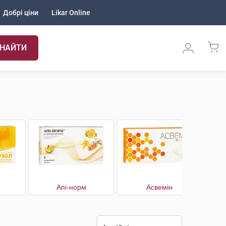
Добрі ціни
Likar Online
НАЙТИ
Апі-норм
Асвемін