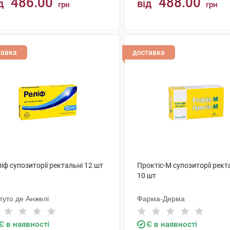
486.00
488.00
д
від
грн
грн
КУПИТИ
КУПИТИ
тавка
доставка
іф супозиторії ректальні 12 шт
Проктіс-М супозиторії рект
10 шт
ітуто де Анжелі
Фарма-Дерма
Є в наявності
Є в наявності