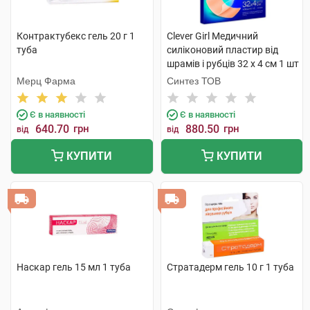
Контрактубекс гель 20 г 1
Clever Girl Медичний
туба
силіконовий пластир від
шрамів і рубців 32 x 4 см 1 шт
Мерц Фарма
Синтез ТОВ
Є в наявності
Є в наявності
640.70
грн
880.50
грн
від
від
КУПИТИ
КУПИТИ
Наскар гель 15 мл 1 туба
Стратадерм гель 10 г 1 туба