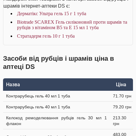
шрамів інтернет-аптеки DS є:
Дерматікс Ультра гель 15 г 1 туба
Biotrade SCAREX Гель силіконовий проти шрамів та
рубців з вітаміном В5 та Е 15 мл 1 туба
Стратадерм гель 10 г 1 туба
Засоби від рубців і шрамів ціна в
аптеці DS
Назва
Ціна
Контрарубець гель 40 мл 1 туба
71.70 грн
Контрарубець гель 40 мл 1 туба
79.20 грн
Келокод ремоделювання рубців гель 30 мл 1
213.30
флакон
грн
483.00