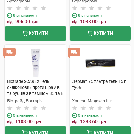
Артесфарм
Стратфарма
Є в наявності
Є в наявності
906.00
грн
1038.00
грн
від
від
КУПИТИ
КУПИТИ
Biotrade SCAREX Гель
Дерматікс Ультра гель 15 г 1
силіконовий проти шрамів
туба
та рубців з вітаміном В5 та Е
15 мл 1 туба
Біотрейд Болгарія
Хансон Медикал Інк
Є в наявності
Є в наявності
1103.00
грн
1388.60
грн
від
від
КУПИТИ
КУПИТИ