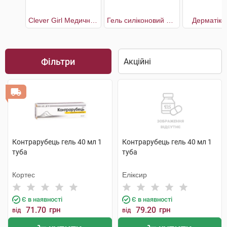
Clever Girl Медичний силіконовий пластир від шрамів і рубців 32 x 4 см
Гель силіконовий проти шрамів та рубців з вітаміном В5 та Е
Дерматікс
Фільтри
Контрарубець гель 40 мл 1
Контрарубець гель 40 мл 1
туба
туба
Кортес
Еліксир
Є в наявності
Є в наявності
71.70
грн
79.20
грн
від
від