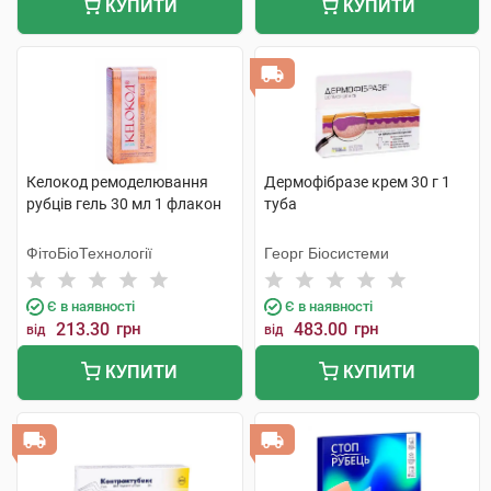
КУПИТИ
КУПИТИ
Келокод ремоделювання
Дермофібразе крем 30 г 1
рубців гель 30 мл 1 флакон
туба
ФітоБіоТехнології
Георг Біосистеми
Є в наявності
Є в наявності
213.30
грн
483.00
грн
від
від
КУПИТИ
КУПИТИ