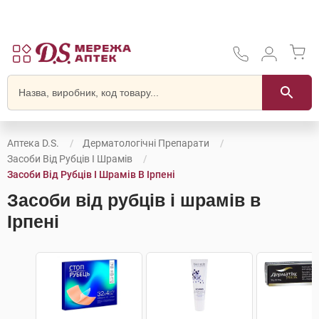
Аптека D.S.
Дерматологічні Препарати
Засоби Від Рубців І Шрамів
Засоби Від Рубців І Шрамів В Ірпені
Засоби від рубців і шрамів в
Ірпені