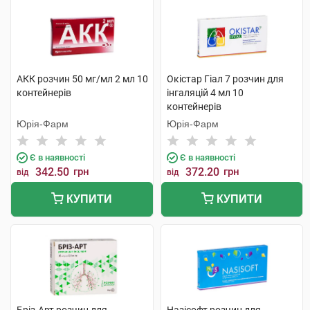
АКК розчин 50 мг/мл 2 мл 10
Окістар Гіал 7 розчин для
контейнерів
інгаляцій 4 мл 10
контейнерів
Юрія-Фарм
Юрія-Фарм
Є в наявності
Є в наявності
342.50
грн
372.20
грн
від
від
КУПИТИ
КУПИТИ