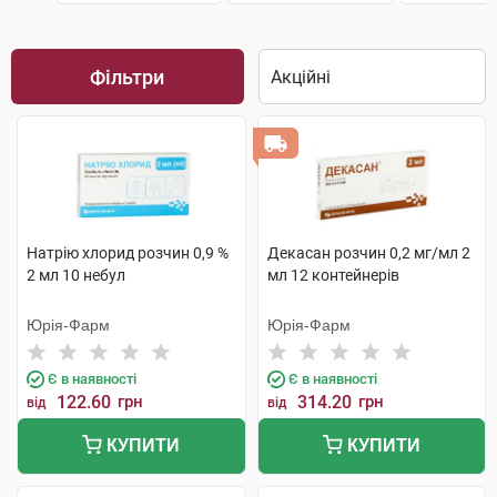
Фільтри
Натрію хлорид розчин 0,9 %
Декасан розчин 0,2 мг/мл 2
2 мл 10 небул
мл 12 контейнерів
Юрія-Фарм
Юрія-Фарм
Є в наявності
Є в наявності
122.60
грн
314.20
грн
від
від
КУПИТИ
КУПИТИ