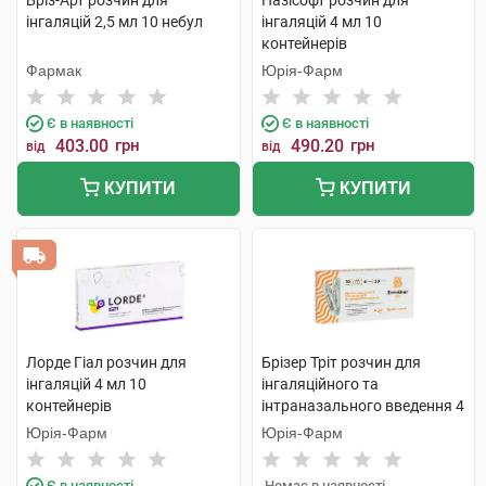
Бріз-Арт розчин для
Назісофт розчин для
інгаляцій 2,5 мл 10 небул
інгаляцій 4 мл 10
контейнерів
Фармак
Юрія-Фарм
Є в наявності
Є в наявності
403.00
грн
490.20
грн
від
від
КУПИТИ
КУПИТИ
Лорде Гіал розчин для
Брізер Тріт розчин для
інгаляцій 4 мл 10
інгаляційного та
контейнерів
інтраназального введення 4
мл 10 контейнерів
Юрія-Фарм
Юрія-Фарм
Є в наявності
Немає в наявності