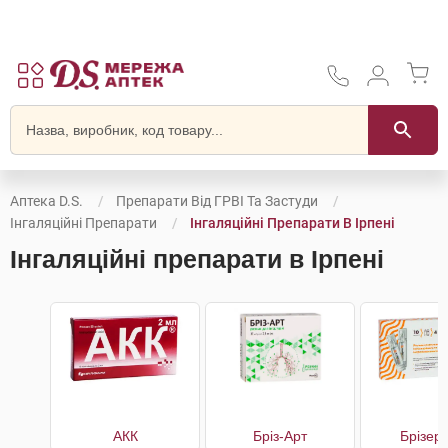
Аптека D.S.
Препарати Від ГРВІ Та Застуди
Інгаляційні Препарати
Інгаляційні Препарати В Ірпені
Інгаляційні препарати в Ірпені
АКК
Бріз-Арт
Брізер 