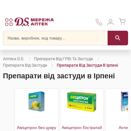
Аптека D.S.
Препарати Від ГРВІ Та Застуди
Препарати Від Застуди
Препарати Від Застуди В Ірпені
Препарати від застуди в Ірпені
Аміцитрон без цукру
Аміцитрон Екстратаб
Антиф