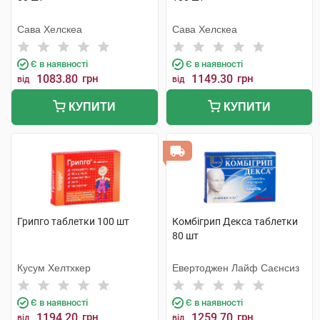
Сава Хелскеа
Сава Хелскеа
Є в наявності
Є в наявності
1083.80
грн
1149.30
грн
від
від
КУПИТИ
КУПИТИ
Грипго таблетки 100 шт
Комбігрип Декса таблетки
80 шт
Кусум Хелтхкер
Евертоджен Лайф Саєнсиз
Є в наявності
Є в наявності
1194.20
грн
1259.70
грн
від
від