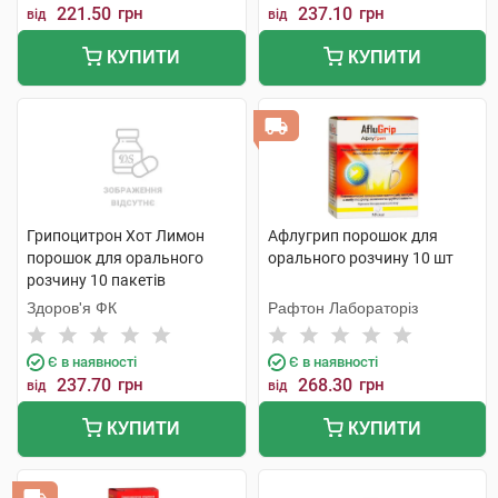
221.50
грн
237.10
грн
від
від
КУПИТИ
КУПИТИ
Грипоцитрон Хот Лимон
Афлугрип порошок для
порошок для орального
орального розчину 10 шт
розчину 10 пакетів
Здоров'я ФК
Рафтон Лабораторіз
Є в наявності
Є в наявності
237.70
грн
268.30
грн
від
від
КУПИТИ
КУПИТИ