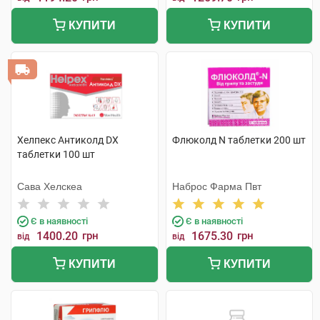
КУПИТИ
КУПИТИ
Хелпекс Антиколд DX
Флюколд N таблетки 200 шт
таблетки 100 шт
Сава Хелскеа
Наброс Фарма Пвт
Є в наявності
Є в наявності
1400.20
грн
1675.30
грн
від
від
КУПИТИ
КУПИТИ