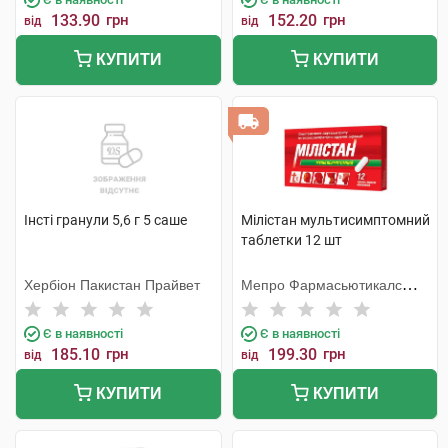
133.90
грн
152.20
грн
від
від
КУПИТИ
КУПИТИ
Інсті гранули 5,6 г 5 саше
Мілістан мультисимптомний
таблетки 12 шт
Хербіон Пакистан Прайвет
Мепро Фармасьютикалс
Пріват
Є в наявності
Є в наявності
185.10
грн
199.30
грн
від
від
КУПИТИ
КУПИТИ