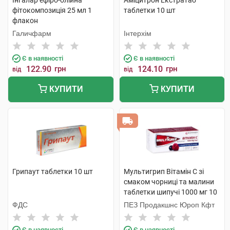
Інгалар ефіро-олійна
Аміцитрон Екстратаб
фітокомпозиція 25 мл 1
таблетки 10 шт
флакон
Галичфарм
Інтерхім
Є в наявності
Є в наявності
122.90
грн
124.10
грн
від
від
КУПИТИ
КУПИТИ
Грипаут таблетки 10 шт
Мультигрип Вітамін С зі
смаком чорниці та малини
таблетки шипучі 1000 мг 10
шт
ФДС
ПЕЗ Продакшнс Юроп Кфт
Є в наявності
Є в наявності