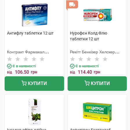
Антифлу таблетки 12 шт
Нурофєн Колд Флю
таблетки 12 шт
Контракт Фармакал
Рекітт Бенкізер Хелскер
Корпорейшн
Інтернешнл
Є в наявності
Є в наявності
106.50
грн
114.40
грн
від
від
КУПИТИ
КУПИТИ