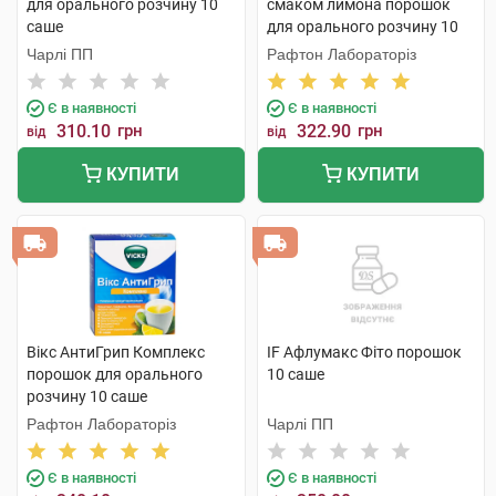
для орального розчину 10
смаком лимона порошок
саше
для орального розчину 10
саше
Чарлі ПП
Рафтон Лабораторіз
Є в наявності
Є в наявності
310.10
грн
322.90
грн
від
від
КУПИТИ
КУПИТИ
Вікс АнтиГрип Комплекс
IF Афлумакс Фіто порошок
порошок для орального
10 саше
розчину 10 саше
Рафтон Лабораторіз
Чарлі ПП
Є в наявності
Є в наявності