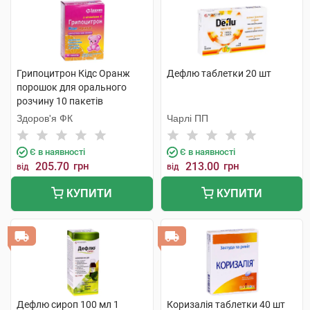
Грипоцитрон Кідс Оранж
Дефлю таблетки 20 шт
порошок для орального
розчину 10 пакетів
Здоров'я ФК
Чарлі ПП
Є в наявності
Є в наявності
205.70
грн
213.00
грн
від
від
КУПИТИ
КУПИТИ
Дефлю сироп 100 мл 1
Коризалія таблетки 40 шт