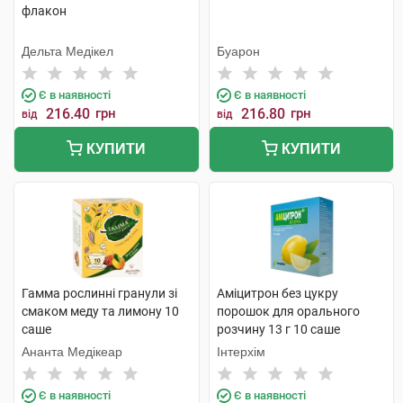
флакон
Дельта Медікел
Буарон
Є в наявності
Є в наявності
216.40
грн
216.80
грн
від
від
КУПИТИ
КУПИТИ
Гамма рослинні гранули зі
Аміцитрон без цукру
смаком меду та лимону 10
порошок для орального
саше
розчину 13 г 10 саше
Ананта Медікеар
Інтерхім
Є в наявності
Є в наявності