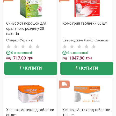
Синус Хот порошок для
Комбігрип таблетки 80 шт
орального розчину 20
пакетів
Сперко Україна
Евертоджен Лайф Саєнсиз
Є в наявності
Є в наявності
717.00
грн
1047.90
грн
від
від
КУПИТИ
КУПИТИ
Хелпекс Антиколд таблетки
Хелпекс Антиколд таблетки
80 шт
100 шт