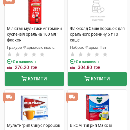
Мілістан мультисимптомний
Флюколд Саше порошок для
суспензія оральна 100 мл 1
орального розчину 5 г 10
флакон
саше
Гракуре Фармасьютікалс
Наброс Фарма Пвт
Є в наявності
Є в наявності
276.20
грн
304.80
грн
від
від
КУПИТИ
КУПИТИ
Мультигрип Синус порошок
Вікс АнтиГрип Макс зі