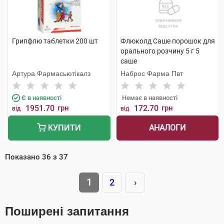
Грипфлю таблетки 200 шт
Флюколд Саше порошок для
орального розчину 5 г 5
саше
Артура Фармасьютікалз
Наброс Фарма Пвт
Є в наявності
Немає в наявності
1951.70
грн
172.70
грн
від
від
АНАЛОГИ
КУПИТИ
Показано
36
з
37
1
2
›
Поширені запитання