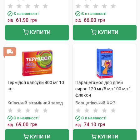
Є в наявності
Є в наявності
61.90
грн
66.00
грн
від
від
КУПИТИ
КУПИТИ
Термідол капсули 400 мг 10
Парацетамол для дітей
шт
сироп 120 мг/5 мл 100 мл 1
флакон
Київський вітамінний завод
Борщагівський ХФЗ
Є в наявності
Є в наявності
69.00
грн
74.10
грн
від
від
КУПИТИ
КУПИТИ