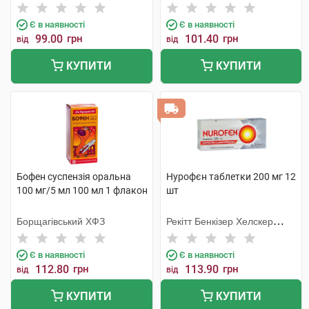
Є в наявності
Є в наявності
99.00
грн
101.40
грн
від
від
КУПИТИ
КУПИТИ
Бофен суспензія оральна
Нурофєн таблетки 200 мг 12
100 мг/5 мл 100 мл 1 флакон
шт
Борщагівський ХФЗ
Рекітт Бенкізер Хелскер
Інтернешнл
Є в наявності
Є в наявності
112.80
грн
113.90
грн
від
від
КУПИТИ
КУПИТИ