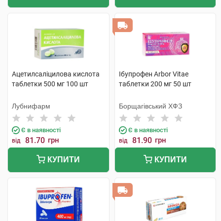
Ацетилсаліцилова кислота
Ібупрофен Arbor Vitae
таблетки 500 мг 100 шт
таблетки 200 мг 50 шт
Лубнифарм
Борщагівський ХФЗ
Є в наявності
Є в наявності
81.70
грн
81.90
грн
від
від
КУПИТИ
КУПИТИ