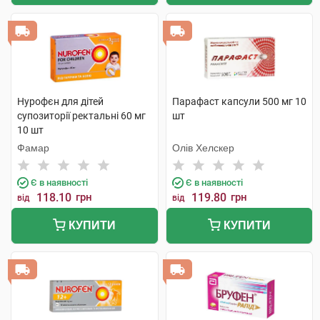
Нурофєн для дітей
Парафаст капсули 500 мг 10
супозиторії ректальні 60 мг
шт
10 шт
Фамар
Олів Хелскер
Є в наявності
Є в наявності
118.10
грн
119.80
грн
від
від
КУПИТИ
КУПИТИ