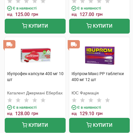
Є в наявності
Є в наявності
125.00
грн
127.00
грн
від
від
КУПИТИ
КУПИТИ
Ібупрофен капсули 400 мг 10
Ібупром Макс РР таблетки
шт
400 мг 12 шт
Каталент Джермані Ебербах
ЮС Фармація
Є в наявності
Є в наявності
128.00
грн
129.10
грн
від
від
КУПИТИ
КУПИТИ