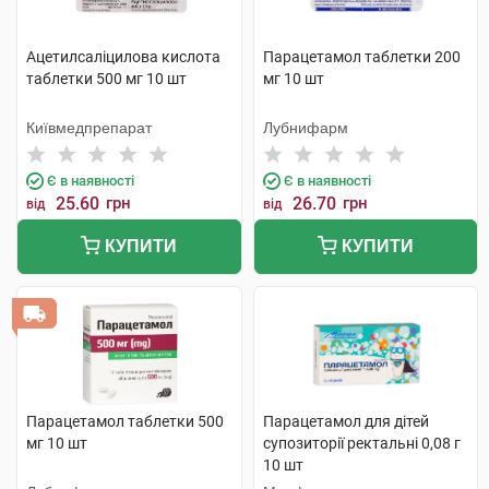
Ацетилсаліцилова кислота
Парацетамол таблетки 200
таблетки 500 мг 10 шт
мг 10 шт
Київмедпрепарат
Лубнифарм
Є в наявності
Є в наявності
25.60
грн
26.70
грн
від
від
КУПИТИ
КУПИТИ
Парацетамол таблетки 500
Парацетамол для дітей
мг 10 шт
супозиторії ректальні 0,08 г
10 шт