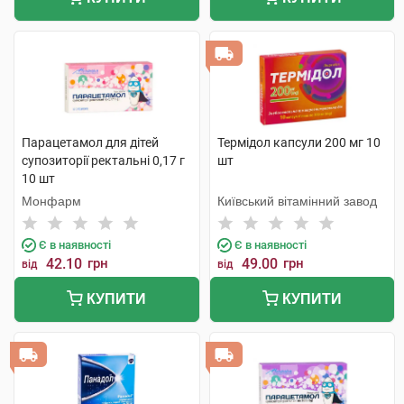
Парацетамол для дітей
Термідол капсули 200 мг 10
супозиторії ректальні 0,17 г
шт
10 шт
Монфарм
Київський вітамінний завод
Є в наявності
Є в наявності
42.10
грн
49.00
грн
від
від
КУПИТИ
КУПИТИ