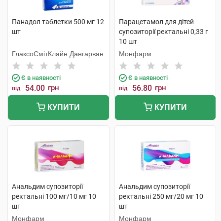
Панадол таблетки 500 мг 12
Парацетамол для дітей
шт
супозиторії ректальні 0,33 г
10 шт
ГлаксоСмітКлайн Дангарван
Монфарм
Є в наявності
Є в наявності
54.00
грн
56.80
грн
від
від
КУПИТИ
КУПИТИ
Анальдим супозиторії
Анальдим супозиторії
ректальні 100 мг/10 мг 10
ректальні 250 мг/20 мг 10
шт
шт
Монфарм
Монфарм