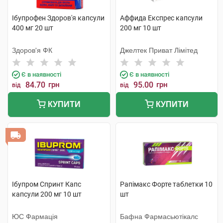
Ібупрофен Здоров'я капсули
Аффида Експрес капсули
400 мг 20 шт
200 мг 10 шт
Здоров'я ФК
Джелтек Приват Лімітед
Є в наявності
Є в наявності
84.70
грн
95.00
грн
від
від
КУПИТИ
КУПИТИ
Ібупром Спринт Капс
Рапімакс Форте таблетки 10
капсули 200 мг 10 шт
шт
ЮС Фармація
Бафна Фармасьютікалс