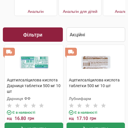
Анальгін
Анальгін для дітей
Аналь
Фільтри
Ацетилсаліцилова кислота
Ацетилсаліцилова кислота
Дарниця таблетки 500 мг 10
таблетки 500 мг 10 шт
шт
Дарниця ФФ
Лубнифарм
Є в наявності
Є в наявності
16.80
грн
17.10
грн
від
від