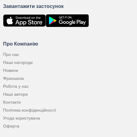
Завантажити застосунок
Про Компанію
Про нас
Наші нагороди
Новини
Франшиза
Робота у нас
Наші автори
Контакти
Політика конфіденційності
Угода користувача
Оферта