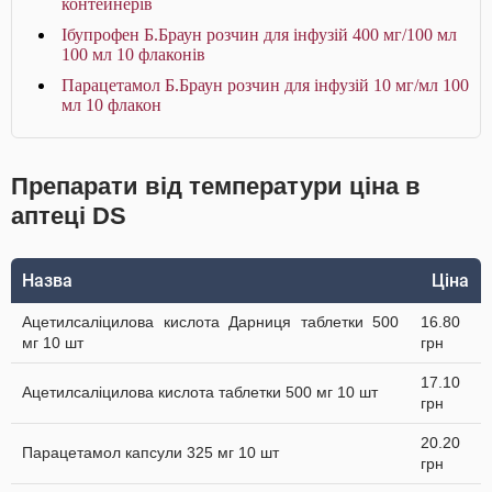
контейнерів
Ібупрофен Б.Браун розчин для інфузій 400 мг/100 мл
100 мл 10 флаконів
Парацетамол Б.Браун розчин для інфузій 10 мг/мл 100
мл 10 флакон
Препарати від температури ціна в
аптеці DS
Назва
Ціна
Ацетилсаліцилова кислота Дарниця таблетки 500
16.80
мг 10 шт
грн
17.10
Ацетилсаліцилова кислота таблетки 500 мг 10 шт
грн
20.20
Парацетамол капсули 325 мг 10 шт
грн