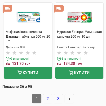
Мефенамінова кислота
Нурофєн Експрес Ультракап
Дарниця таблетки 500 мг 20
капсули 200 мг 10 шт
шт
Дарниця ФФ
Реккітт Бенкізер Хелскер
Є в наявності
Є в наявності
131.70
грн
134.30
грн
від
від
КУПИТИ
КУПИТИ
Показано
36
з
95
1
2
3
›