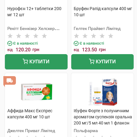
Нурофєн 12+ таблетки 200
Бруфен Рапід капсули 400 мг
мг 12 шт
10 шт
Рекітт Бенкізер Хелскер
Гелтек Прайвет Лімітед
Інтернешнл
Є в наявності
Є в наявності
120.20
грн
123.50
грн
від
від
КУПИТИ
КУПИТИ
Аффида Макс Експрес
Ібуфен Форте з полуничним
капсули 400 мг 10 шт
ароматом суспензія оральна
200 мг/5 мл 40 мл 1 флакон
Джелтек Приват Лімітед
Польфарма