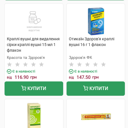
Краплі вушні для видалення
Отикаїн Здоров'я краплі
сірки краплі вушні 15 мл 1
вушні 16 г 1 флакон
флакон
Красота та Здоров'я
Здоров'я ФК
Є в наявності
Є в наявності
116.90
грн
147.50
грн
від
від
КУПИТИ
КУПИТИ