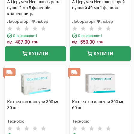
А-Церумен Нео плюс краплі
А-Церумен Нео плюс спрей
вушні 2 мл 5 флаконів-
вушний 40 мл 1 флакон
крапельниць
Лабораторії Жільбер
Лабораторії Жільбер
Є в наявності
Є в наявності
487.00
грн
550.00
грн
від
від
КУПИТИ
КУПИТИ
Кохлеатон капсули 300 мг
Кохлеатон капсули 300 мг
30 шт
60 шт
Технобіо
Технобіо