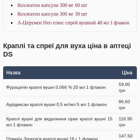
Кохлеатон капсули 300 мг 60 шт
Кохлеатон капсули 300 мг 30 шт
А-Церумен Нео плюс спрей вушний 40 мл 1 флакон
Краплі та спреї для вуха ціна в аптеці
DS
Назва
Ціна
59.00
Фурацилін краплі вушні 0,066 % 20 мл 1 флакон
грн
86.60
Аурiдексан краплі вушні 0,5 мг/мл 5 мл 1 флакон
грн
Краплі вушні для видалення сірки краплі вушні 15
116.90
мл 1 флакон
грн
147.50
Отикаїн Здоров'я краплі вушні 16 г 1 флакон