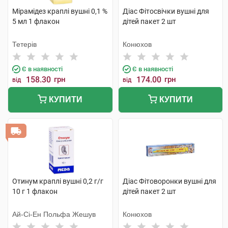
Мірамідез краплі вушні 0,1 %
Діас Фітосвічки вушні для
5 мл 1 флакон
дітей пакет 2 шт
Тетерів
Конюхов
Є в наявності
Є в наявності
158.30
грн
174.00
грн
від
від
КУПИТИ
КУПИТИ
Отинум краплі вушні 0,2 г/г
Діас Фітоворонки вушні для
10 г 1 флакон
дітей пакет 2 шт
Ай-Сі-Ен Польфа Жешув
Конюхов