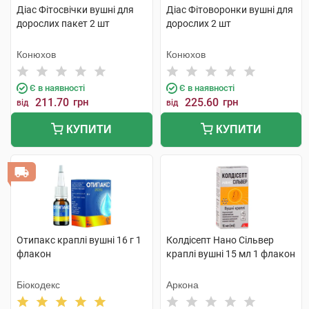
Діас Фітосвічки вушні для
Діас Фітоворонки вушні для
дорослих пакет 2 шт
дорослих 2 шт
Конюхов
Конюхов
Є в наявності
Є в наявності
211.70
грн
225.60
грн
від
від
КУПИТИ
КУПИТИ
Отипакс краплі вушні 16 г 1
Колдісепт Нано Сільвер
флакон
краплі вушні 15 мл 1 флакон
Біокодекс
Аркона