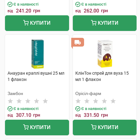
Є в наявності
Є в наявності
241.20
грн
262.00
грн
від
від
КУПИТИ
КУПИТИ
Анауран краплі вушні 25 мл
КлінТон спрей для вуха 15
1 флакон
мл 1 флакон
Замбон
Орісіл-фарм
Є в наявності
Є в наявності
307.10
грн
331.50
грн
від
від
КУПИТИ
КУПИТИ