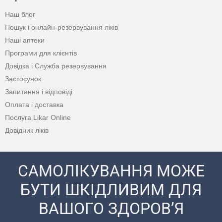
Наш блог
Пошук і онлайн-резервування ліків
Наші аптеки
Програми для клієнтів
Довідка і Служба резервування
Застосунок
Запитання і відповіді
Оплата і доставка
Послуга Likar Online
Довідник ліків
САМОЛІКУВАННЯ МОЖЕ
БУТИ ШКІДЛИВИМ ДЛЯ
ВАШОГО ЗДОРОВ’Я