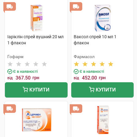
Іаріклін спрей вушний 20 мл
Ваксол спрей 10 мл 1
1 флакон
флакон
Гофарм
Фармасол
Є в наявності
Є в наявності
367.50
грн
452.00
грн
від
від
КУПИТИ
КУПИТИ