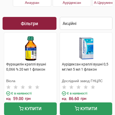
Анауран
Аурiдексан
Фільтри
Фурацилін краплі вушні
Аурiдексан краплі вушні 0,5
0,066 % 20 мл 1 флакон
мг/мл 5 мл 1 флакон
Віола
Дослідний завод ГНЦЛС
Є в наявності
Є в наявності
59.00
грн
86.60
грн
від
від
КУПИТИ
КУПИТИ