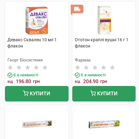
Девакс Сквален 10 мл 1
Ототон краплі вушні 16 г 1
флакон
флакон
Георг Біосистеми
Фармак
Є в наявності
Є в наявності
196.80
грн
204.90
грн
від
від
КУПИТИ
КУПИТИ