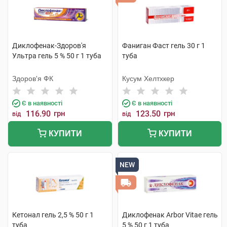
Диклофенак-Здоров'я
Фаниган Фаст гель 30 г 1
Ультра гель 5 % 50 г 1 туба
туба
Здоров'я ФК
Кусум Хелтхкер
Є в наявності
Є в наявності
116.90
грн
123.50
грн
від
від
КУПИТИ
КУПИТИ
NEW
Кетонал гель 2,5 % 50 г 1
Диклофенак Arbor Vitae гель
туба
5 % 50 г 1 туба