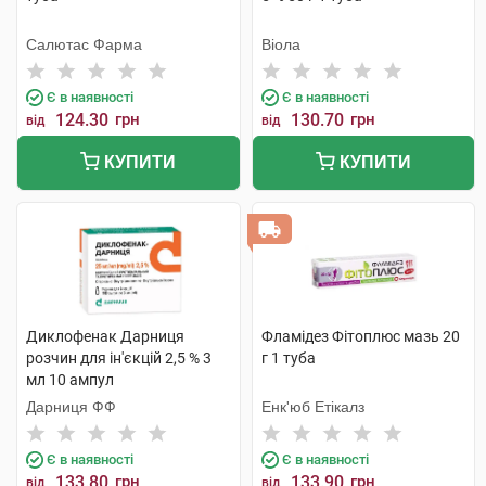
Салютас Фарма
Віола
Є в наявності
Є в наявності
124.30
грн
130.70
грн
від
від
КУПИТИ
КУПИТИ
Диклофенак Дарниця
Фламідез Фітоплюс мазь 20
розчин для ін'єкцій 2,5 % 3
г 1 туба
мл 10 ампул
Дарниця ФФ
Енк'юб Етікалз
Є в наявності
Є в наявності
133.80
грн
133.90
грн
від
від