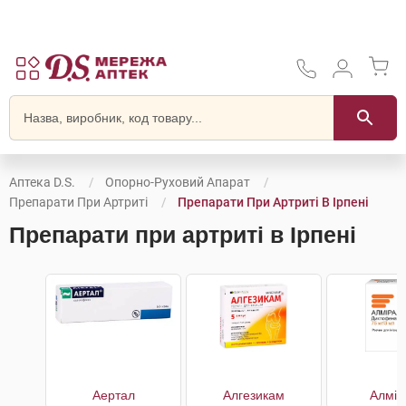
Аптека D.S.
Опорно-Руховий Апарат
Препарати При Артриті
Препарати При Артриті В Ірпені
Препарати при артриті в Ірпені
Аертал
Алгезикам
Алмір