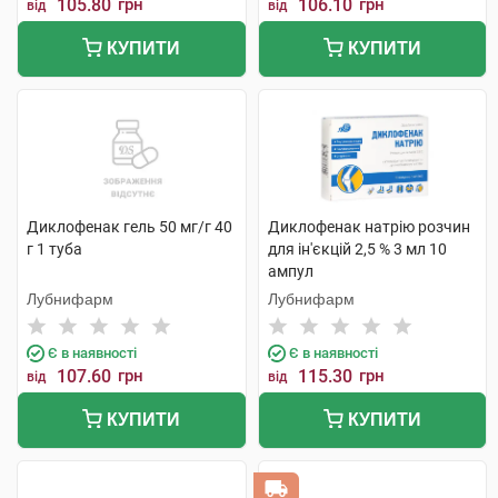
105.80
грн
106.10
грн
від
від
КУПИТИ
КУПИТИ
Диклофенак гель 50 мг/г 40
Диклофенак натрію розчин
г 1 туба
для ін'єкцій 2,5 % 3 мл 10
ампул
Лубнифарм
Лубнифарм
Є в наявності
Є в наявності
107.60
грн
115.30
грн
від
від
КУПИТИ
КУПИТИ