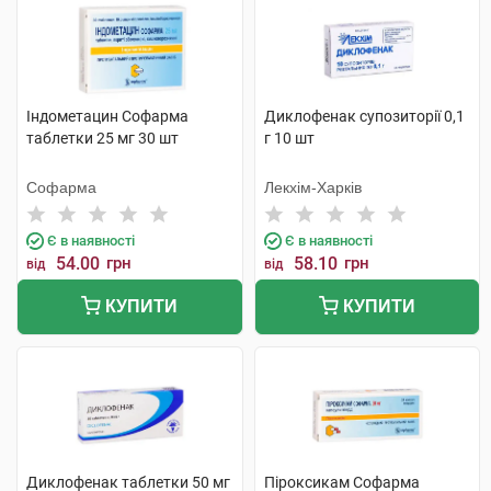
Індометацин Софарма
Диклофенак супозиторії 0,1
таблетки 25 мг 30 шт
г 10 шт
Софарма
Лекхім-Харків
Є в наявності
Є в наявності
54.00
грн
58.10
грн
від
від
КУПИТИ
КУПИТИ
Диклофенак таблетки 50 мг
Піроксикам Софарма