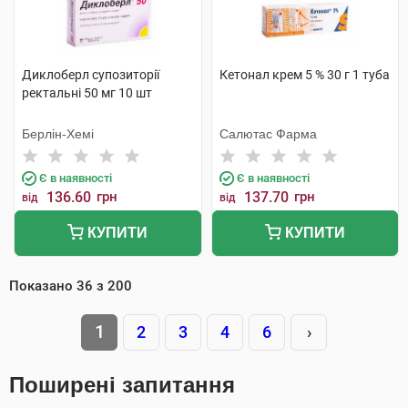
Диклоберл супозиторії
Кетонал крем 5 % 30 г 1 туба
ректальні 50 мг 10 шт
Берлін-Хемі
Салютас Фарма
Є в наявності
Є в наявності
136.60
грн
137.70
грн
від
від
КУПИТИ
КУПИТИ
Показано
36
з
200
1
2
3
4
6
›
Поширені запитання