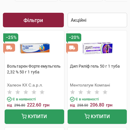
Фільтри
−25%
−20%
Вольтарен Форте емульгель
Дип Риліф гель 50 г 1 туба
2,32 % 50 г 1 туба
Халеон КХ С.а.р.л.
Ментолатум Компані
Є в наявності
Є в наявності
222.60
206.80
грн
грн
від
296.80
від
258.50
КУПИТИ
КУПИТИ