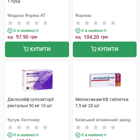
1 туба
Медана Фарма АТ
Фармак
Є в наявності
Є в наявності
97.90
грн
104.20
грн
від
від
КУПИТИ
КУПИТИ
Діклосейф супозиторії
Мелоксикам-КВ таблетки
ректальні 50 мг 10 шт
7,5 мг 20 шт
Кусум Хелтхкер
Київський вітамінний завод
Є в наявності
Є в наявності