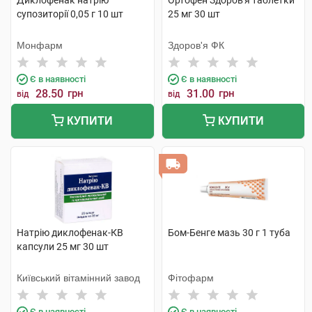
Диклофенак натрію
Ортофен Здоров'я таблетки
супозиторії 0,05 г 10 шт
25 мг 30 шт
Монфарм
Здоров'я ФК
Є в наявності
Є в наявності
28.50
грн
31.00
грн
від
від
КУПИТИ
КУПИТИ
Натрію диклофенак-КВ
Бом-Бенге мазь 30 г 1 туба
капсули 25 мг 30 шт
Київський вітамінний завод
Фітофарм
Є в наявності
Є в наявності