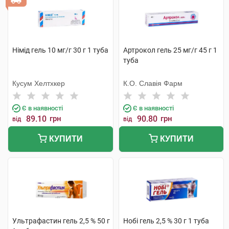
Німід гель 10 мг/г 30 г 1 туба
Артрокол гель 25 мг/г 45 г 1
туба
Кусум Хелтхкер
К.О. Славія Фарм
Є в наявності
Є в наявності
89.10
грн
90.80
грн
від
від
КУПИТИ
КУПИТИ
Ультрафастин гель 2,5 % 50 г
Нобі гель 2,5 % 30 г 1 туба