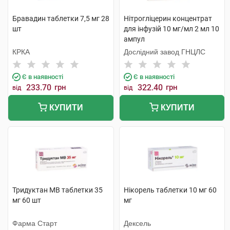
Бравадин таблетки 7,5 мг 28
Нітрогліцерин концентрат
шт
для інфузій 10 мг/мл 2 мл 10
ампул
КРКА
Дослідний завод ГНЦЛС
Є в наявності
Є в наявності
233.70
грн
322.40
грн
від
від
КУПИТИ
КУПИТИ
Тридуктан МВ таблетки 35
Нікорель таблетки 10 мг 60
мг 60 шт
мг
Фарма Старт
Дексель