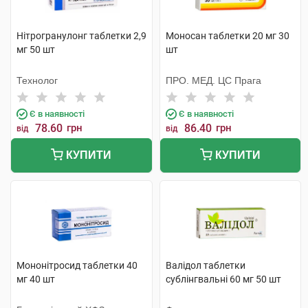
Нітрогранулонг таблетки 2,9
Моносан таблетки 20 мг 30
мг 50 шт
шт
Технолог
ПРО. МЕД. ЦС Прага
Є в наявності
Є в наявності
78.60
грн
86.40
грн
від
від
КУПИТИ
КУПИТИ
Мононітросид таблетки 40
Валідол таблетки
мг 40 шт
сублінгвальні 60 мг 50 шт