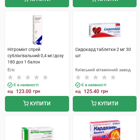
Нітромінт спрей
Сидокард таблетки 2 мг 30
сублінгвальний 0,4 мг/дозу
шт
180 доз 1 балон
Егіс
Київський вітамінний завод
Є в наявності
Є в наявності
123.00
грн
125.40
грн
від
від
КУПИТИ
КУПИТИ