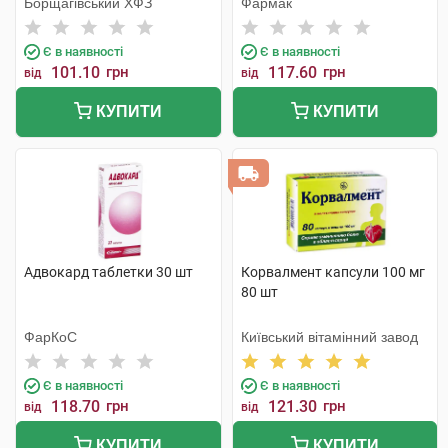
Борщагівський ХФЗ
Фармак
Є в наявності
Є в наявності
101.10
грн
117.60
грн
від
від
КУПИТИ
КУПИТИ
Адвокард таблетки 30 шт
Корвалмент капсули 100 мг
80 шт
ФарКоС
Київський вітамінний завод
Є в наявності
Є в наявності
118.70
грн
121.30
грн
від
від
КУПИТИ
КУПИТИ