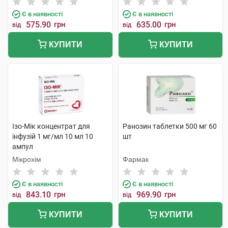
Є в наявності
Є в наявності
575.90
грн
635.00
грн
від
від
КУПИТИ
КУПИТИ
Ізо-Мік концентрат для
Ранозин таблетки 500 мг 60
інфузій 1 мг/мл 10 мл 10
шт
ампул
Мікрохім
Фармак
Є в наявності
Є в наявності
843.10
грн
969.90
грн
від
від
КУПИТИ
КУПИТИ