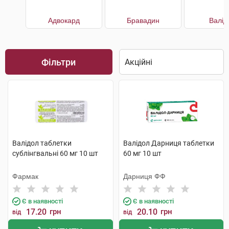
Адвокард
Бравадин
Валід
Фільтри
Валідол таблетки
Валідол Дарниця таблетки
сублінгвальні 60 мг 10 шт
60 мг 10 шт
Фармак
Дарниця ФФ
Є в наявності
Є в наявності
17.20
грн
20.10
грн
від
від