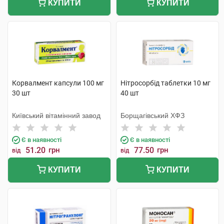
КУПИТИ
КУПИТИ
Корвалмент капсули 100 мг
Нітросорбід таблетки 10 мг
30 шт
40 шт
Київський вітамінний завод
Борщагівський ХФЗ
Є в наявності
Є в наявності
51.20
грн
77.50
грн
від
від
КУПИТИ
КУПИТИ