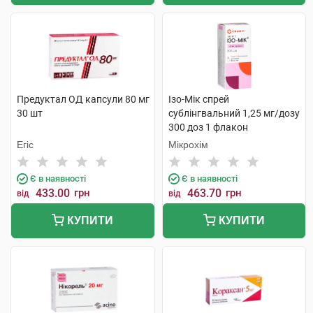
Предуктал ОД капсули 80 мг
Ізо-Мік спрей
30 шт
сублінгвальний 1,25 мг/дозу
300 доз 1 флакон
Егіс
Мікрохім
Є в наявності
Є в наявності
433.00
грн
463.70
грн
від
від
КУПИТИ
КУПИТИ