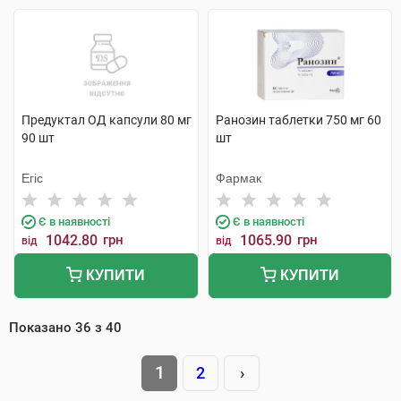
Предуктал ОД капсули 80 мг
Ранозин таблетки 750 мг 60
90 шт
шт
Егіс
Фармак
Є в наявності
Є в наявності
1042.80
грн
1065.90
грн
від
від
КУПИТИ
КУПИТИ
Показано
36
з
40
1
2
›