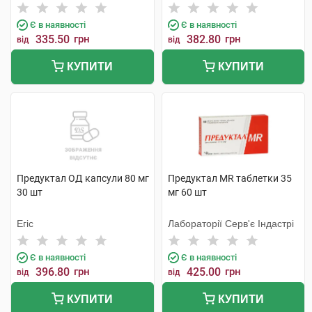
Є в наявності
Є в наявності
335.50
грн
382.80
грн
від
від
КУПИТИ
КУПИТИ
Предуктал ОД капсули 80 мг
Предуктал MR таблетки 35
30 шт
мг 60 шт
Егіс
Лабораторії Серв'є Індастрі
Є в наявності
Є в наявності
396.80
грн
425.00
грн
від
від
КУПИТИ
КУПИТИ