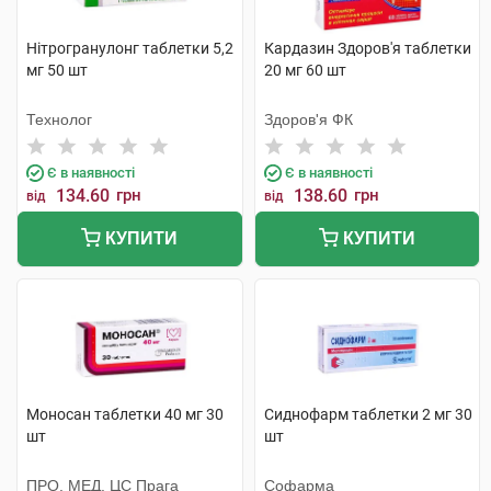
Нітрогранулонг таблетки 5,2
Кардазин Здоров'я таблетки
мг 50 шт
20 мг 60 шт
Технолог
Здоров'я ФК
Є в наявності
Є в наявності
134.60
грн
138.60
грн
від
від
КУПИТИ
КУПИТИ
Моносан таблетки 40 мг 30
Сиднофарм таблетки 2 мг 30
шт
шт
ПРО. МЕД. ЦС Прага
Софарма