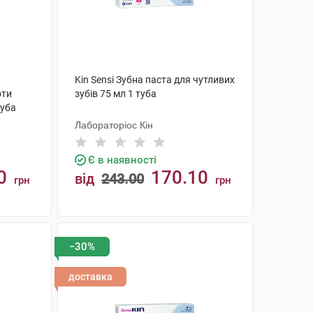
Kin Sensi Зубна паста для чутливих
оти
зубів 75 мл 1 туба
туба
Лабораторіос Кін
Є в наявності
0
170.10
від
243.00
грн
грн
КУПИТИ
−30%
доставка