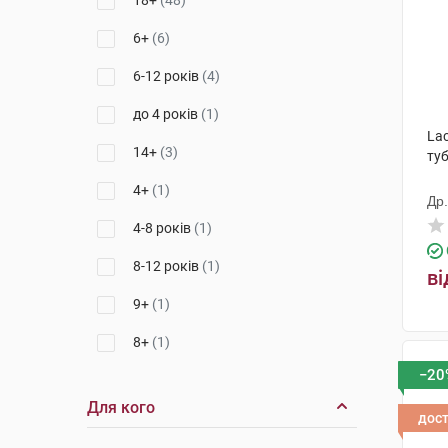
18+
(48)
6+
(6)
6-12 років
(4)
до 4 років
(1)
Lac
14+
(3)
ту
4+
(1)
Др
4-8 років
(1)
8-12 років
(1)
ві
9+
(1)
8+
(1)
−20
0-6 років
(3)
Для кого
з 6 місяців
(2)
дос