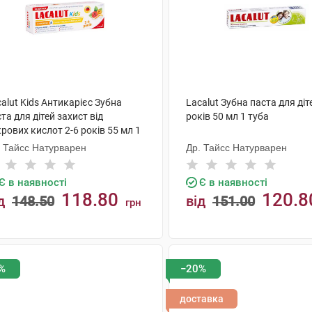
alut Kids Антикарієс Зубна
Lacalut Зубна паста для діт
та для дітей захист від
років 50 мл 1 туба
рових кислот 2-6 років 55 мл 1
ба
. Тайсс Натурварен
Др. Тайсс Натурварен
Є в наявності
Є в наявності
118.80
120.8
д
148.50
від
151.00
грн
КУПИТИ
КУПИТИ
%
−20%
доставка