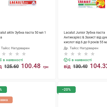
alut aktiv Зубна паста 50 мл 1
Lacalut Junior Зубна паста
ба
Антикарієс & Захист від цу
кислот від 6 до 9 років 55 м
туба
. Тайсс Натурварен
Др. Тайсс Натурварен
Є в наявності
Є в наявності
100.48
104.3
д
125.60
від
130.40
грн
КУПИТИ
КУПИТИ
%
−20%
тавка