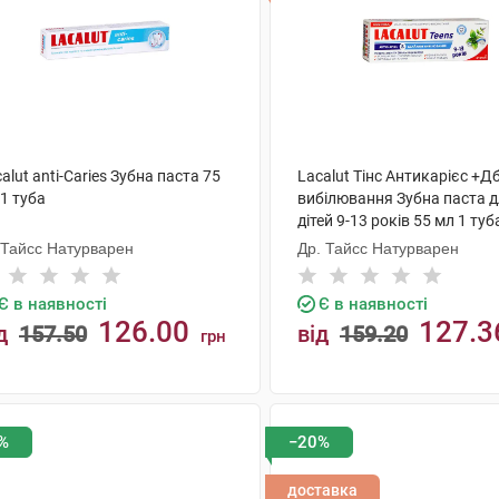
alut anti-Caries Зубна паста 75
Lacalut Тінс Антикарієс +
1 туба
вибілювання Зубна паста 
дітей 9-13 років 55 мл 1 туб
.Тайсс Натурварен
Др. Тайсс Натурварен
Є в наявності
Є в наявності
126.00
127.3
д
157.50
від
159.20
грн
КУПИТИ
КУПИТИ
%
−20%
доставка