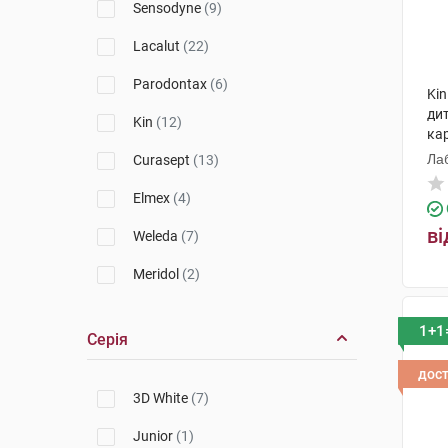
Sensodyne
(9)
Lacalut
(22)
Parodontax
(6)
Kin
дит
Kin
(12)
кар
Лаб
Curasept
(13)
Elmex
(4)
ві
Weleda
(7)
Meridol
(2)
Gum
(5)
1+1
Серія
Instant Smile
(1)
дос
3D White
(7)
Junior
(1)