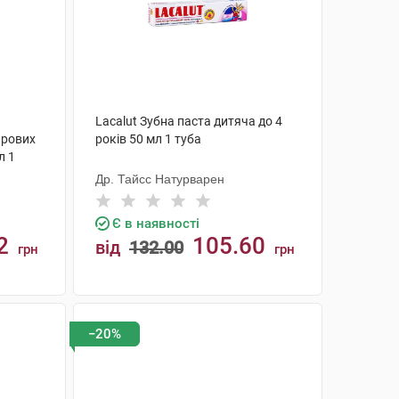
Lacalut Зубна паста дитяча до 4
крових
років 50 мл 1 туба
л 1
Др. Тайсс Натурварен
Є в наявності
2
105.60
від
132.00
грн
грн
КУПИТИ
−20%