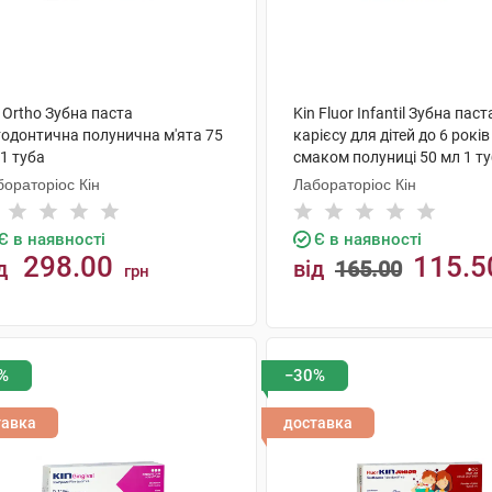
 Ortho Зубна паста
Kin Fluor Infantil Зубна пас
тодонтична полунична м'ята 75
карієсу для дітей до 6 років 
1 туба
смаком полуниці 50 мл 1 т
ораторіос Кін
Лабораторіос Кін
Є в наявності
Є в наявності
298.00
115.5
д
від
165.00
грн
КУПИТИ
КУПИТИ
%
−30%
тавка
доставка