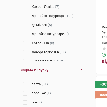
Халеон Левіце
(7)
Др. Тайсс Натурварен
(21)
де Міклен
(5)
Kin
зуб
Др.Тайсс Натурварен
(1)
хл
ту
Лаб
Халеон ЮК
(3)
Лабораторіос Кін
(12)
ві
Курасепт С.п.А.
(13)
Форма випуску
GABA International AG
(4)
Веледа АГ
(7)
паста
(81)
−30
Колгейт-Палмолів
Мануфактурінг
(2)
порошок
(1)
дос
Лабораторіо Бонтікуе
(5)
гель
(2)