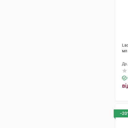
Lac
мл 
Др
ві
−20