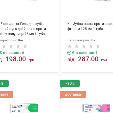
 Fluor Junior Гель для зубів
Kin Зубна паста проти каріє
ячий від 6 до12 років проти
фтором 125 мл 1 туба
ієсу полуниця 75 мл 1 туба
ораторіос Кін
Лабораторіос Кін
Є в наявності
Є в наявності
198.00
287.00
д
від
грн
грн
КУПИТИ
КУПИТИ
=3
−30%
тавка
доставка