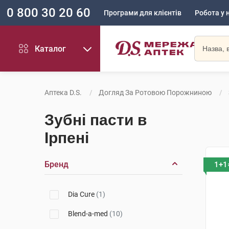
0 800 30 20 60
Програми для клієнтів
Робота у 
Каталог
Аптека D.S.
Догляд За Ротовою Порожниною
Зубні пасти в
Ірпені
Бренд
1+1
Dia Cure
(1)
Blend-a-med
(10)