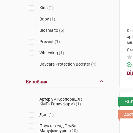
Kids
(1)
Baby
(1)
Biosmalto
(5)
Kin
ор
Prevent
(1)
мл 
Лаб
Whitening
(1)
Daycare Protection Booster
(4)
ві
Виробник
Артеріум Корпорація (
−30
КМП+Галичфарм)
(1)
дос
Дон
(1)
Проктер енд Гембл
Мануфекчурінг
(10)