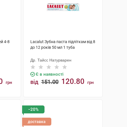
ей 4-8
Lacalut Зубна паста підліткам від 8
до 12 років 50 мл 1 туба
Др. Тайсс Натурварен
Є в наявності
0
120.80
від
151.00
грн
грн
КУПИТИ
−20%
доставка