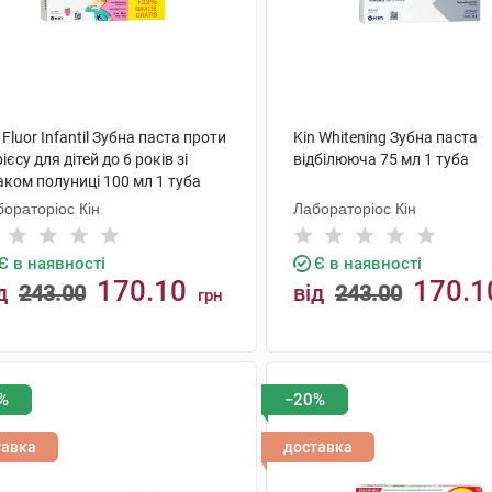
 Fluor Infantil Зубна паста проти
Kin Whitening Зубна паста
ієсу для дітей до 6 років зі
відбілююча 75 мл 1 туба
аком полуниці 100 мл 1 туба
ораторіос Кін
Лабораторіос Кін
Є в наявності
Є в наявності
170.10
170.1
д
243.00
від
243.00
грн
КУПИТИ
КУПИТИ
%
−20%
тавка
доставка