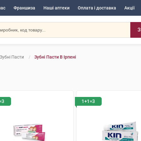
нас
Франшиза
Наші аптеки
Оплата і доставка
Акції
З
Зубні Пасти
Зубні Пасти В Ірпені
=3
1+1=3