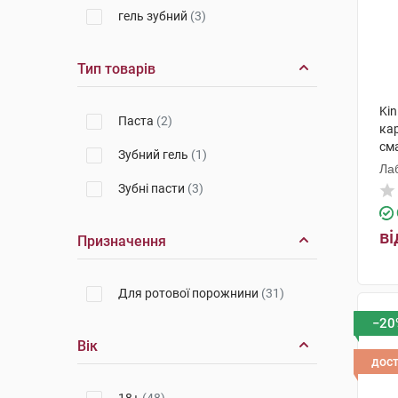
КНР
(1)
гель зубний
(3)
Тип товарів
Kin
Паста
(2)
кар
см
Зубний гель
(1)
Лаб
Зубні пасти
(3)
ві
Призначення
Для ротової порожнини
(31)
−20
Вік
дос