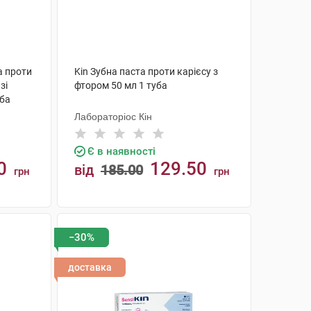
та проти
Kin Зубна паста проти карієсу з
зі
фтором 50 мл 1 туба
уба
Лабораторіос Кін
Є в наявності
0
129.50
від
185.00
грн
грн
КУПИТИ
−30%
доставка