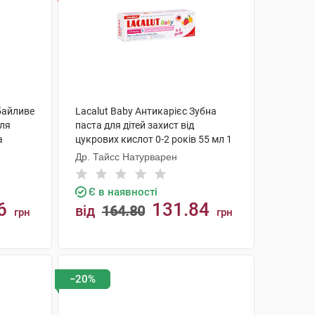
Дбайливе
Lacalut Baby Антикарієс Зубна
для
паста для дітей захист від
а
цукрових кислот 0-2 років 55 мл 1
туба
Др. Тайсс Натурварен
Є в наявності
6
131.84
від
164.80
грн
грн
КУПИТИ
−20%