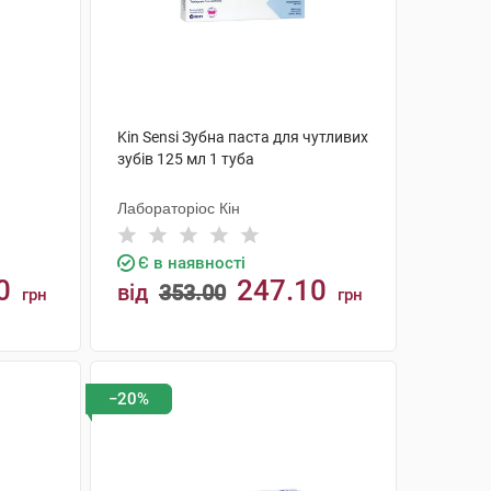
Kin Sensi Зубна паста для чутливих
зубів 125 мл 1 туба
Лабораторіос Кін
Є в наявності
0
247.10
від
353.00
грн
грн
КУПИТИ
−20%