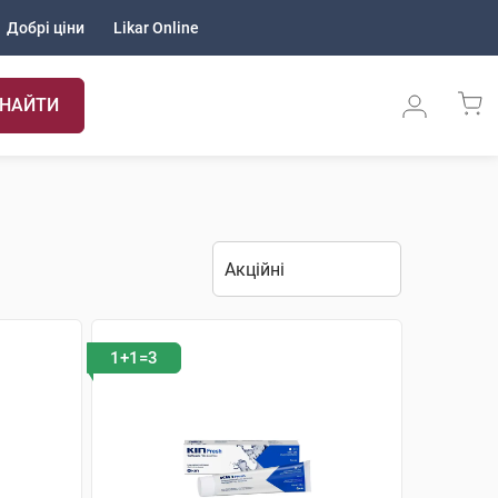
Добрі ціни
Likar Online
НАЙТИ
1+1=3