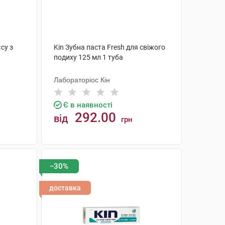
су з
Kin Зубна паста Fresh для свіжого
подиху 125 мл 1 туба
Лабораторіос Кін
Є в наявності
292.00
від
грн
КУПИТИ
−30%
доставка