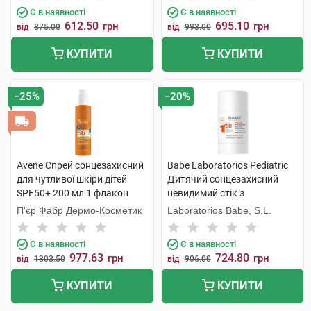
Є в наявності
Є в наявності
612.50
695.10
грн
грн
від
875.00
від
993.00
КУПИТИ
КУПИТИ
−25%
−20%
Avene Спрей сонцезахисний
Babe Laboratorios Pediatric
для чутливої шкіри дітей
Дитячий сонцезахисний
SPF50+ 200 мл 1 флакон
невидимий стік з
пантенолом і пребіотиком
П'єр Фабр Дермо-Косметик
Laboratorios Babe, S.L.
SPF50 30 г 1 стік
Є в наявності
Є в наявності
977.63
724.80
грн
грн
від
1303.50
від
906.00
КУПИТИ
КУПИТИ