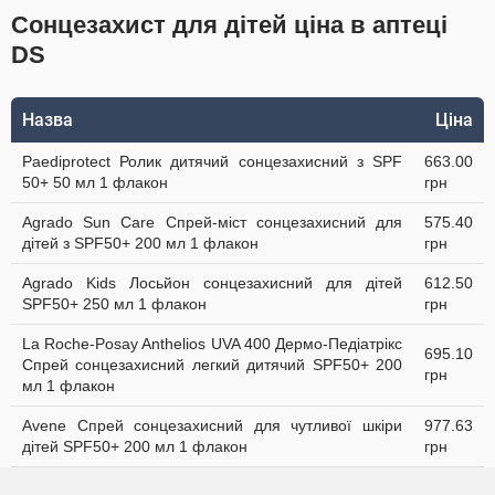
Сонцезахист для дітей ціна в аптеці
DS
Назва
Ціна
Paediprotect Ролик дитячий cонцезахисний з SPF
663.00
50+ 50 мл 1 флакон
грн
Agrado Sun Care Спрей-міст сонцезахисний для
575.40
дітей з SPF50+ 200 мл 1 флакон
грн
Agrado Kids Лосьйон сонцезахисний для дітей
612.50
SPF50+ 250 мл 1 флакон
грн
La Roche-Posay Anthelios UVA 400 Дермо-Педіатрікс
695.10
Спрей сонцезахисний легкий дитячий SPF50+ 200
грн
мл 1 флакон
Avene Спрей сонцезахисний для чутливої шкіри
977.63
дітей SPF50+ 200 мл 1 флакон
грн