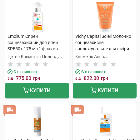
Emolium Спрей
Vichy Capital Soleil Молочко
сонцезахисний для дітей
сонцезахисне
SPF50+ 175 мл 1 флакон
зволожувальне для шкіри
обличчя та тіла дітей та
Цетес Косметікс Поленд
Косметік Актів
дорослих SPF50+ 150 мл 1
Сп.з о.о.
Інтернаціональ
туба
Є в наявності
Є в наявності
775.00
грн
822.00
грн
від
від
КУПИТИ
КУПИТИ