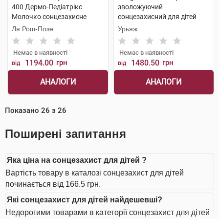
400 Дермо-Педіатрікс
зволожуючий
Молочко сонцезахисне
сонцезахисний для дітей
водостійке зволожувальне
SPF50+ 200 мл 1 флакон
Ля Рош-Позе
Урьяж
SPF50+ 250 мл 1 туба
Немає в наявності
Немає в наявності
1194.00
грн
1480.50
грн
від
від
АНАЛОГИ
АНАЛОГИ
Показано
26
з
26
Поширені запитання
Яка ціна на сонцезахист для дітей ?
Вартість товару в каталозі сонцезахист для дітей
починається від 166.5 грн.
Які сонцезахист для дітей найдешевші?
Недорогими товарами в категорії сонцезахист для дітей