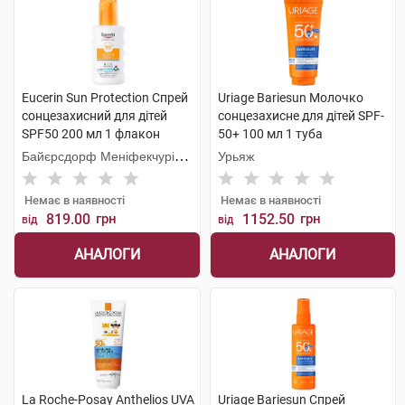
Eucerin Sun Protection Спрей
Uriage Bariesun Молочко
сонцезахисний для дітей
сонцезахисне для дітей SPF-
SPF50 200 мл 1 флакон
50+ 100 мл 1 туба
Байєрсдорф Меніфекчурінг
Урьяж
Познань
Немає в наявності
Немає в наявності
819.00
грн
1152.50
грн
від
від
АНАЛОГИ
АНАЛОГИ
La Roche-Posay Anthelios UVA
Uriage Bariesun Спрей