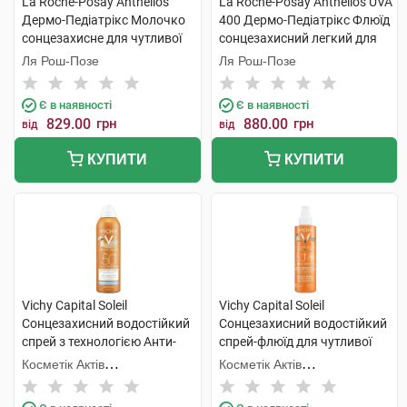
La Roche-Posay Anthelios
La Roche-Posay Anthelios UVA
Дермо-Педіатрікс Молочко
400 Дермо-Педіатрікс Флюїд
сонцезахисне для чутливої
сонцезахисний легкий для
шкіри немовлят SPF50+ 50
чутливої шкіри дітей SPF50+
Ля Рош-Позе
Ля Рош-Позе
мл 1 туба
50 мл 1 флакон
Є в наявності
Є в наявності
829.00
грн
880.00
грн
від
від
КУПИТИ
КУПИТИ
Vichy Capital Soleil
Vichy Capital Soleil
Сонцезахисний водостійкий
Сонцезахисний водостійкий
спрей з технологією Анти-
спрей-флюїд для чутливої
пісок для чутливої шкіри
шкіри дітей SPF50+ 200 мл 1
Косметік Актів
Косметік Актів
дітей SPF50+ 200 мл 1
флакон
Інтернаціональ
Інтернаціональ
флакон