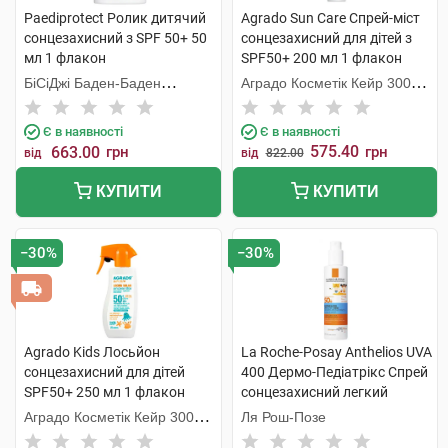
Paediprotect Ролик дитячий
Agrado Sun Care Спрей-міст
cонцезахисний з SPF 50+ 50
сонцезахисний для дітей з
мл 1 флакон
SPF50+ 200 мл 1 флакон
БіСіДжі Баден-Баден
Аградо Косметік Кейр 3000
Косметікс Груп Гмбх
С.Л.У.
Є в наявності
Є в наявності
575.40
663.00
грн
грн
від
від
822.00
КУПИТИ
КУПИТИ
−30%
−30%
Agrado Kids Лосьйон
La Roche-Posay Anthelios UVA
сонцезахисний для дітей
400 Дермо-Педіатрікс Спрей
SPF50+ 250 мл 1 флакон
сонцезахисний легкий
дитячий SPF50+ 200 мл 1
Аградо Косметік Кейр 3000
Ля Рош-Позе
флакон
С.Л.У.