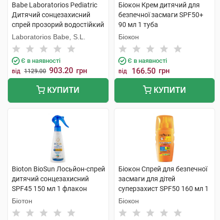
Babe Laboratorios Pediatric
Біокон Крем дитячий для
Дитячий сонцезахисний
безпечної засмаги SPF50+
спрей прозорий водостійкий
90 мл 1 туба
з матувальним ефектом
Laboratorios Babe, S.L.
Біокон
SPF50+ 200 мл 1 флакон
Є в наявності
Є в наявності
903.20
грн
166.50
грн
від
1129.00
від
КУПИТИ
КУПИТИ
Bioton BioSun Лосьйон-спрей
Біокон Спрей для безпечної
дитячий сонцезахисний
засмаги для дітей
SPF45 150 мл 1 флакон
суперзахист SPF50 160 мл 1
флакон
Біотон
Біокон