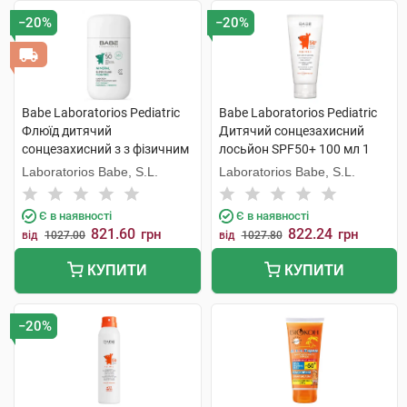
−20%
−20%
Babe Laboratorios Pediatric
Babe Laboratorios Pediatric
Флюїд дитячий
Дитячий сонцезахисний
сонцезахисний з з фізичним
лосьйон SPF50+ 100 мл 1
фільтром з пантенолом та
флакон
Laboratorios Babe, S.L.
Laboratorios Babe, S.L.
пребіотиком з SPF50 50 мл 1
флакон
Є в наявності
Є в наявності
821.60
822.24
грн
грн
від
1027.00
від
1027.80
КУПИТИ
КУПИТИ
−20%