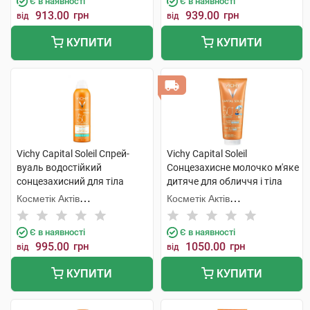
Є в наявності
Є в наявності
913.00
грн
939.00
грн
від
від
КУПИТИ
КУПИТИ
Vichy Capital Soleil Спрей-
Vichy Capital Soleil
вуаль водостійкий
Сонцезахисне молочко м'яке
сонцезахисний для тіла
дитяче для обличчя і тіла
SPF50 200 мл 1 флакон
SPF50 300 мл 1 туба
Косметік Актів
Косметік Актів
Інтернаціональ
Інтернаціональ
Є в наявності
Є в наявності
995.00
грн
1050.00
грн
від
від
КУПИТИ
КУПИТИ