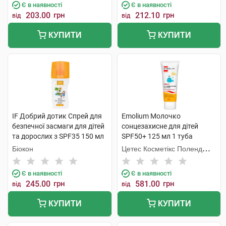
Є в наявності
Є в наявності
203.00
грн
212.10
грн
від
від
КУПИТИ
КУПИТИ
IF Добрий дотик Спрей для
Emolium Молочко
безпечної засмаги для дітей
сонцезахисне для дітей
та дорослих з SPF35 150 мл
SPF50+ 125 мл 1 туба
1 флакон
Біокон
Цетес Косметікс Поленд
Сп.з о.о.
Є в наявності
Є в наявності
245.00
грн
581.00
грн
від
від
КУПИТИ
КУПИТИ