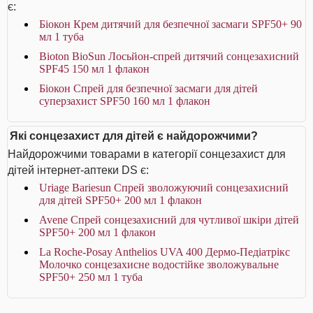
є:
Біокон Крем дитячий для безпечної засмаги SPF50+ 90
мл 1 туба
Bioton BioSun Лосьйон-спрей дитячий сонцезахисний
SPF45 150 мл 1 флакон
Біокон Спрей для безпечної засмаги для дітей
суперзахист SPF50 160 мл 1 флакон
Які сонцезахист для дітей є найдорожчими?
Найдорожчими товарами в категорії сонцезахист для
дітей інтернет-аптеки DS є:
Uriage Bariesun Спрей зволожуючий сонцезахисний
для дітей SPF50+ 200 мл 1 флакон
Avene Спрей сонцезахисний для чутливої шкіри дітей
SPF50+ 200 мл 1 флакон
La Roche-Posay Anthelios UVA 400 Дермо-Педіатрікс
Молочко сонцезахисне водостійке зволожувальне
SPF50+ 250 мл 1 туба