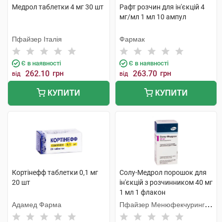
Медрол таблетки 4 мг 30 шт
Рафт розчин для ін'єкцій 4
мг/мл 1 мл 10 ампул
Пфайзер Італія
Фармак
Є в наявності
Є в наявності
262.10
грн
263.70
грн
від
від
КУПИТИ
КУПИТИ
Кортінефф таблетки 0,1 мг
Солу-Медрол порошок для
20 шт
ін'єкцій з розчинником 40 мг
1 мл 1 флакон
Адамед Фарма
Пфайзер Менюфекчуринг
Бельгія