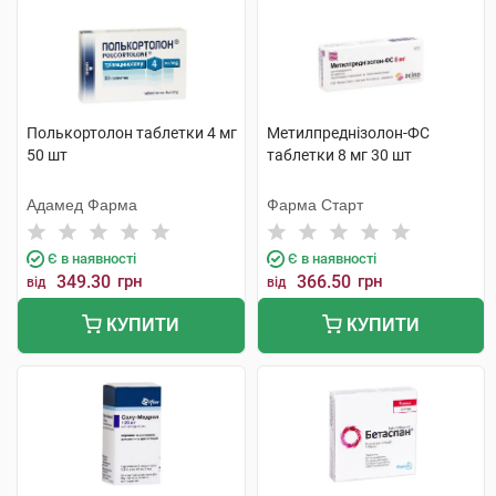
Полькортолон таблетки 4 мг
Метилпреднізолон-ФС
50 шт
таблетки 8 мг 30 шт
Адамед Фарма
Фарма Старт
Є в наявності
Є в наявності
349.30
грн
366.50
грн
від
від
КУПИТИ
КУПИТИ