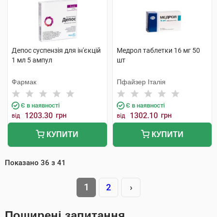
Депос суспензія для ін'єкцій
Медрол таблетки 16 мг 50
1 мл 5 ампул
шт
Фармак
Пфайзер Італія
Є в наявності
Є в наявності
1203.30
грн
1302.10
грн
від
від
КУПИТИ
КУПИТИ
Показано
36
з
41
1
2
›
Поширені запитання