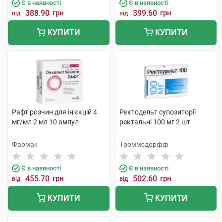
Є в наявності
Є в наявності
388.90
грн
399.60
грн
від
від
КУПИТИ
КУПИТИ
Рафт розчин для ін'єкцій 4
Ректодельт супозиторії
мг/мл 2 мл 10 ампул
ректальні 100 мг 2 шт
Фармак
Троммсдорфф
Є в наявності
Є в наявності
455.70
грн
502.60
грн
від
від
КУПИТИ
КУПИТИ