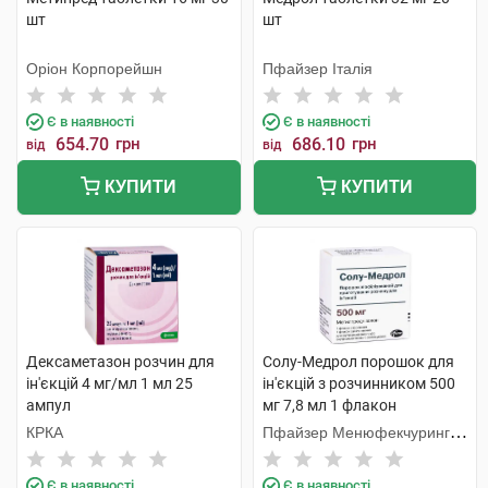
шт
шт
Оріон Корпорейшн
Пфайзер Італія
Є в наявності
Є в наявності
654.70
грн
686.10
грн
від
від
КУПИТИ
КУПИТИ
Дексаметазон розчин для
Солу-Медрол порошок для
ін'єкцій 4 мг/мл 1 мл 25
ін'єкцій з розчинником 500
ампул
мг 7,8 мл 1 флакон
КРКА
Пфайзер Менюфекчуринг
Бельгія
Є в наявності
Є в наявності