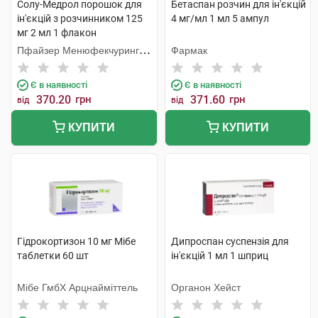
Солу-Медрол порошок для
Бетаспан розчин для ін'єкцій
ін'єкцій з розчинником 125
4 мг/мл 1 мл 5 ампул
мг 2 мл 1 флакон
Пфайзер Менюфекчуринг
Фармак
Бельгія
Є в наявності
Є в наявності
370.20
грн
371.60
грн
від
від
КУПИТИ
КУПИТИ
Гідрокортизон 10 мг Мібе
Дипроспан суспензія для
таблетки 60 шт
ін'єкцій 1 мл 1 шприц
Мібе ГмбХ Арцнайміттель
Органон Хейст