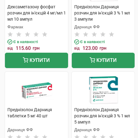
Дексаметазону фосфат
Преднізолон Дарниця
розчин для ін'єкцій 4 мг/мл 1
розчин для ін'єкцій 3 % 1 мл
мл 10 ампул
3 ампули
Фармак
Дарниця ФФ
Є в наявності
Є в наявності
115.60
грн
123.00
грн
від
від
КУПИТИ
КУПИТИ
Преднізолон Дарниця
Преднізолон Дарниця
таблетки 5 мг 40 шт
розчин для ін'єкцій 3 % 1 мл
5 ампул
Дарниця ФФ
Дарниця ФФ