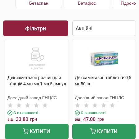
Бетаспан
Бетафос
Гідрокор
Фільтри
Дексаметазон розчин для
Дексаметазон таблетки 0,5
ін'єкцій 4 мг/мл 1 мл 5 ампул
мг 50 шт
Дослідний завод ГНЦЛС
Дослідний завод ГНЦЛС
Є в наявності
Є в наявності
33.80
грн
47.00
грн
від
від
КУПИТИ
КУПИТИ