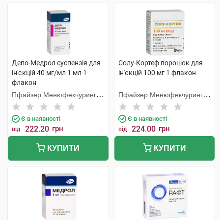
Депо-Медрол суспензія для
Солу-Кортеф порошок для
ін'єкцій 40 мг/мл 1 мл 1
ін'єкцій 100 мг 1 флакон
флакон
Пфайзер Менюфекчуринг
Пфайзер Менюфекчуринг
Бельгія
Бельгія
Є в наявності
Є в наявності
222.20
грн
224.00
грн
від
від
КУПИТИ
КУПИТИ