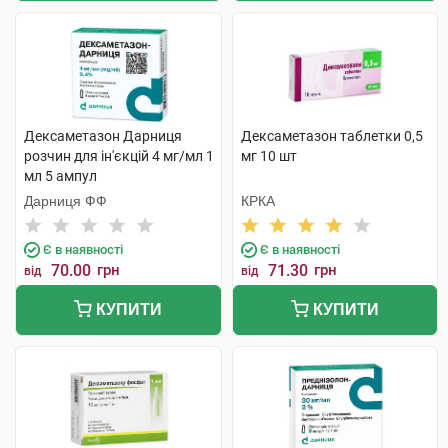
Дексаметазон Дарниця
Дексаметазон таблетки 0,5
розчин для ін'єкцій 4 мг/мл 1
мг 10 шт
мл 5 ампул
Дарниця ФФ
КРКА
Є в наявності
Є в наявності
70.00
грн
71.30
грн
від
від
КУПИТИ
КУПИТИ