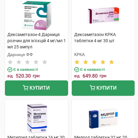
Дексаметазон-4 Дарниця
Дексаметазон КРКА
розчин для ін'єкцій 4 мг/мл 1
таблетки 4 мг 30 шт
мл 25 ампул
Дарниця ФФ
КРКА
Є в наявності
Є в наявності
520.30
грн
649.80
грн
від
від
КУПИТИ
КУПИТИ
Метипред таблетки 16 мг 30
Медрол таблетки 32 мг 20