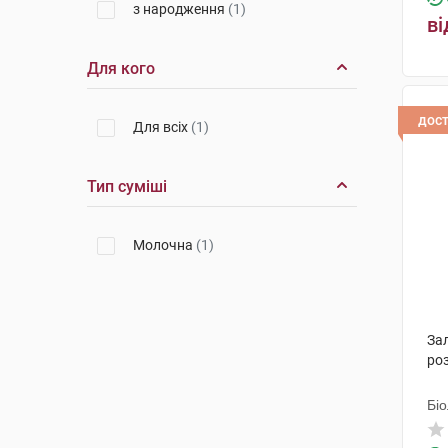
з народження
(1)
розчину
(1)
ві
Актавіс
(3)
крем
(1)
Для кого
Натуральна косметика
(1)
порошок
(2)
Фармекс Груп
(4)
дос
капсули
(31)
Для всіх
(1)
Еліт-фарм
(1)
сироп
(1)
Тип суміші
Галичфарм
(4)
порошок для ін'єкцій
(1)
Фарма Вернігероде
(1)
спрей
(1)
Молочна
(1)
Мікрохім
(2)
суспензія оральна
(1)
Інфузія
(3)
гранули для орального
застосування
(1)
Зал
ДКП Фармацевтична фабрика
(1)
ро
розчин для внутрішньовенних
ін'єкцій
(1)
Балканфарма-Троян
(3)
Біо
розчин для внутрівенного
Аегіс Лайфсайенс Пвт.Лтд.
(2)
введення
(1)