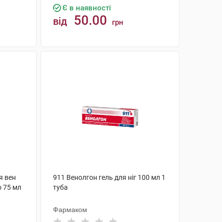
Є в наявності
50.00
від
грн
КУПИТИ
я вен
911 Венолгон гель для ніг 100 мл 1
о 75 мл
туба
Фармаком