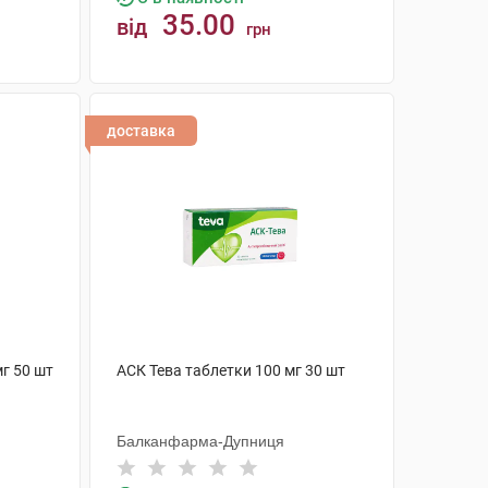
35.00
від
грн
КУПИТИ
доставка
г 50 шт
АСК Тева таблетки 100 мг 30 шт
Балканфарма-Дупниця