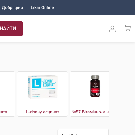
Добрі ціни
Likar Online
НАЙТИ
911 З кінським каштаном для ніг гель-бальзам
L-лізину есцинат
№57 Вітамінно-мінеральний комплекс Capillaries Support