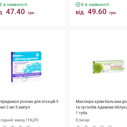
Є в наявності
Є в наявності
47.40
49.60
д
від
грн
грн
КУПИТИ
КУПИТИ
іридамол розчин для ін'єкцій 5
Маклюра крем-бальзам дл
/мл 2 мл 5 ампул
та суглобів Адамове яблук
1 туба
слідний завод ГНЦЛС
Еліксир