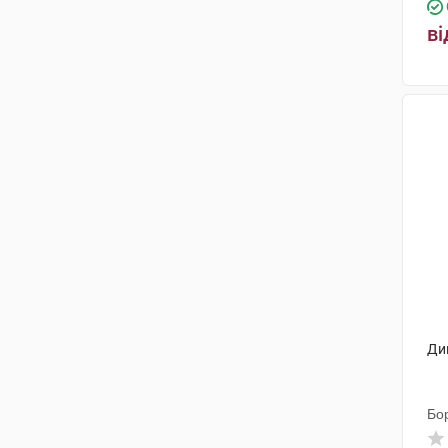
Здоров'я ФК
розчин для ін'єкцій та інфузій
(4)
ві
(1)
Новофарм-Біосинтез
(6)
концентрат для інфузій
(1)
Мадаус
(1)
Фармасайнс
(1)
CoAg Medical LLC
(6)
Фарматрейд
(1)
К.О. Уорлд Медицин Європа
С.Р.Л.
(1)
Фармасел
(1)
Егіс
(3)
Ди
Хемофарм
(1)
Бо
Лекхім-Харків
(3)