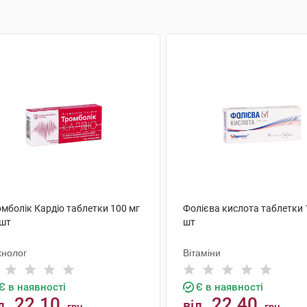
омболік Кардіо таблетки 100 мг
Фолієва кислота таблетки 
 шт
шт
хнолог
Вітаміни
Є в наявності
Є в наявності
22.10
22.40
д
від