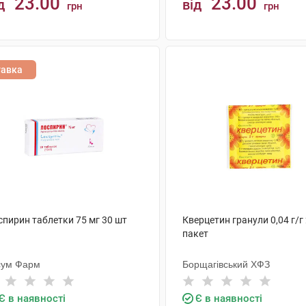
23.00
23.00
д
від
грн
грн
КУПИТИ
КУПИТИ
тавка
спирин таблетки 75 мг 30 шт
Кверцетин гранули 0,04 г/г 
пакет
сум Фарм
Борщагівський ХФЗ
Є в наявності
Є в наявності