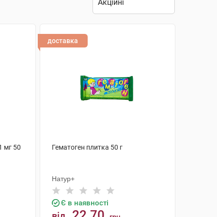
доставка
1 мг 50
Гематоген плитка 50 г
Натур+
Є в наявності
22.70
від