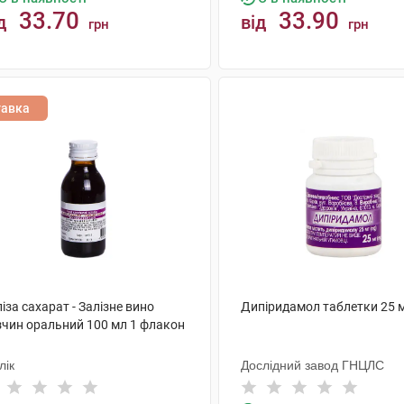
33.70
33.90
д
від
грн
грн
КУПИТИ
КУПИТИ
тавка
іза сахарат - Залізне вино
Дипіридамол таблетки 25 м
зчин оральний 100 мл 1 флакон
лік
Дослідний завод ГНЦЛС