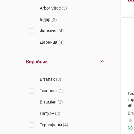
Arbor Vitae
(3)
Індар
(2)
Фармекс
(4)
Дарниця
(4)
Surgispon
(2)
Виробник
Новофарм
(4)
BleedStop
(3)
Вітапак
(3)
Humana
(1)
Технолог
(1)
Ге
Здоров'я
(3)
гор
Вітаміни
(2)
40 
IF
(3)
Віт
Натур+
(2)
StopsBleeding
(3)
Тернофарм
(4)
Zest
(1)