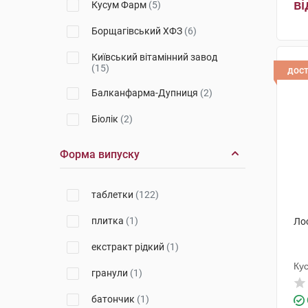
ві
Кусум Фарм
(5)
Біофарма
(1)
Борщагівський ХФЗ
(6)
NOW
(1)
Київський вітамінний завод
(15)
дос
VitaCore
(1)
Балканфарма-Дупниця
(2)
Vitagen
(1)
Біолік
(2)
Solgar
(2)
Дослідний завод ГНЦЛС
(4)
Форма випуску
Віста
(2)
ЛекоПро
(1)
таблетки
(122)
Еліксир
(1)
плитка
(1)
Ло
Фармаком
(3)
екстракт рідкий
(1)
Такеда
(4)
Ку
гранули
(1)
Фармак
(20)
батончик
(1)
Біокон
(2)