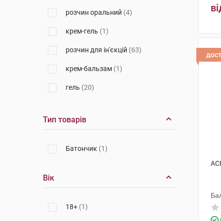
ві
розчин оральний
(4)
Екомед
(2)
крем-гель
(1)
Оріон Корпорейшн
(3)
розчин для ін'єкцій
(63)
Дарниця ФФ
(6)
дос
крем-бальзам
(1)
Санофі Вінтроп Індастріа
(8)
гель
(20)
Червона зірка
(1)
гель-бальзам
(3)
Такеда Фарма
(1)
Тип товарів
фітоконцентра
(1)
Польфарма
(2)
краплі оральні
(6)
Віола
(3)
Батончик
(1)
розчин для інфузій
(33)
АСК
Індар
(2)
Вік
таблетки жувальні
(3)
Юрія-Фарм
(14)
Ба
мазь
(2)
Київмедпрепарат
(4)
18+
(1)
порошок для орального
Фарма Старт
(2)