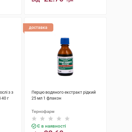
грн
КУПИТИ
доставка
слі з з
Перцю водяного екстракт рідкий
 40 г
25 мл 1 флакон
Тернофарм
Є в наявності