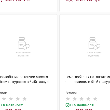
грн
грн
КУПИТИ
КУПИТИ
моглобінчик Батончик мюслі з
Гемоглобінчик Батончик мю
іхом та курагою в білій глазурі
чорносливом в білій глазурі
г
апак
Вітапак
Є в наявності
Є в наявності