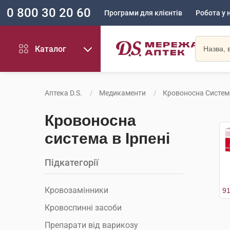
0 800 30 20 60
Програми для клієнтів
Робота у 
Каталог
Аптека D.S.
Медикаменти
Кровоносна Систем
Кровоносна
система в Ірпені
Підкатегорії
Кровозамінники
Кровоспинні засоби
Препарати від варикозу