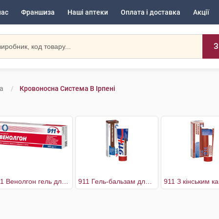
нас
Франшиза
Наші аптеки
Оплата і доставка
Акції
З
а
Кровоносна Система В Ірпені
911 Венолгон гель для ніг
911 Гель-бальзам для ніг з екстрактом п'явки