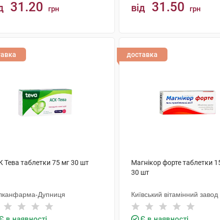
31.20
31.50
д
від
грн
грн
КУПИТИ
КУПИТИ
тавка
доставка
 Тева таблетки 75 мг 30 шт
Магнікор форте таблетки 1
30 шт
лканфарма-Дупниця
Київський вітамінний завод
Є в наявності
Є в наявності