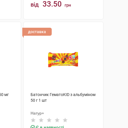
33.50
від
грн
КУПИТИ
доставка
50 мг
Батончик ГематоKID з альбуміном
50 г 1 шт
Натур+
Є в наявності