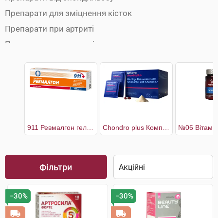
Препарати для зміцнення кісток
Препарати при артриті
Препарати при артрозі
Препарати при бурситі
Препарати при міозиті
Препарати при остеопорозі
Препарати при радикуліті
Препарати при ревматизмі
911 Ревмалгон гель-бальзам для суглобів
Chondro plus Комплекс для здоров'я кісток і хрящів 30 днів
Препарати при розтягуванні зв'язок
Протизапальні препарати
Фільтри
Хондропротектори
−30%
−30%