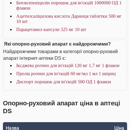
Бензилпеніцилін порошок для ін'єкцій 1000000 ОД 1
флакон
Ацетилсаліцилова кислота Дарниця таблетки 500 мг
10 шт
Парацетамол капсули 325 мг 10 шт
Які опорно-руховий апарат є найдорожчими?
Найдорожчими товарами в категорії опорно-руховий
апарат інтернет-аптеки DS є:
Іксджева розчин для ін'єкцій 120 мг 1,7 мг 1 флакон
Проліа розчин для ін'єкцій 60 мг/мл 1 мл 1 шприц
Диспорт порошок для ін'єкцій 500 ОД 1 флакон
Опорно-руховий апарат ціна в аптеці
DS
Назва
Ціна