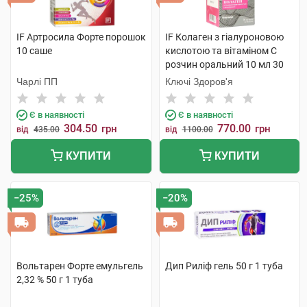
IF Артросила Форте порошок
IF Колаген з гіалуроновою
10 саше
кислотою та вітаміном C
розчин оральний 10 мл 30
стіків
Чарлі ПП
Ключі Здоров'я
Є в наявності
Є в наявності
304.50
770.00
грн
грн
від
435.00
від
1100.00
КУПИТИ
КУПИТИ
−25%
−20%
Вольтарен Форте емульгель
Дип Риліф гель 50 г 1 туба
2,32 % 50 г 1 туба