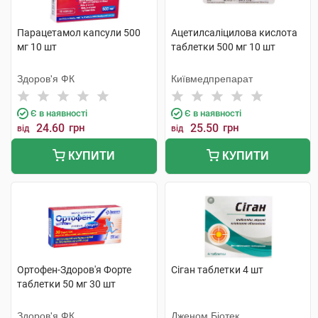
Парацетамол капсули 500
Ацетилсаліцилова кислота
мг 10 шт
таблетки 500 мг 10 шт
Здоров'я ФК
Київмедпрепарат
Є в наявності
Є в наявності
24.60
грн
25.50
грн
від
від
КУПИТИ
КУПИТИ
Ортофен-Здоров'я Форте
Сіган таблетки 4 шт
таблетки 50 мг 30 шт
Здоров'я ФК
Дженом Біотек