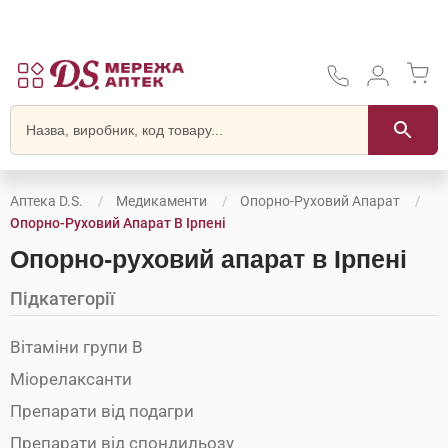
Аптека D.S.
Медикаменти
Опорно-Руховий Апарат
Опорно-Руховий Апарат В Ірпені
Опорно-руховий апарат в Ірпені
Підкатегорії
Вітаміни групи В
Міорелаксанти
Препарати від подагри
Препарати від спондильозу