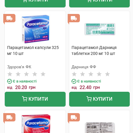
Парацетамол капсули 325
Парацетамол Дарниця
мг 10 шт
таблетки 200 мг 10 шт
Здоров'я ФК
Дарниця ФФ
Є в наявності
Є в наявності
20.20
грн
22.40
грн
від
від
КУПИТИ
КУПИТИ