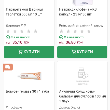
Парацетамол Дарниця
Натрію диклофенак-КВ
таблетки 500 мг 10 шт
капсули 25 мг 30 шт
Дарниця ФФ
Київський вітамінний завод
Є в наявності
Є в наявності
35.10
грн
36.80
грн
від
від
КУПИТИ
КУПИТИ
Бом-Бенге мазь 30 г 1 туба
Акулячий Хрящ крем-
бальзам для суглобів 100 мл
1 пауч
Фітофарм
Доктор Хелсі