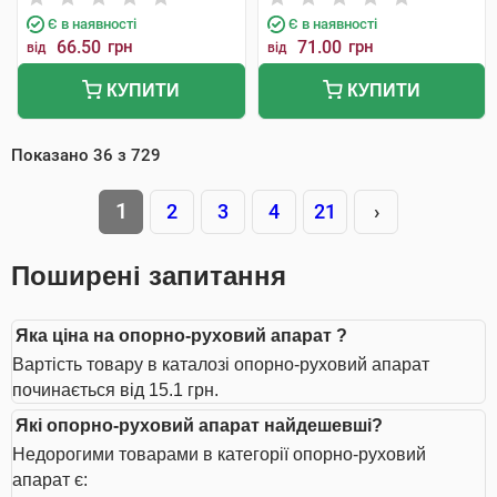
Є в наявності
Є в наявності
66.50
грн
71.00
грн
від
від
КУПИТИ
КУПИТИ
Показано
36
з
729
1
2
3
4
21
›
Поширені запитання
Яка ціна на опорно-руховий апарат ?
Вартість товару в каталозі опорно-руховий апарат
починається від 15.1 грн.
Які опорно-руховий апарат найдешевші?
Недорогими товарами в категорії опорно-руховий
апарат є: