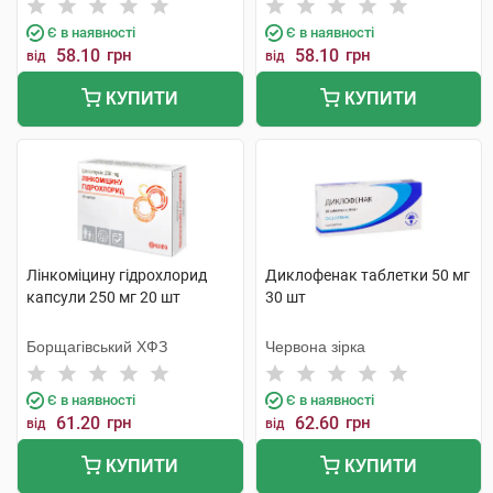
Є в наявності
Є в наявності
58.10
грн
58.10
грн
від
від
КУПИТИ
КУПИТИ
Лінкоміцину гідрохлорид
Диклофенак таблетки 50 мг
капсули 250 мг 20 шт
30 шт
Борщагівський ХФЗ
Червона зірка
Є в наявності
Є в наявності
61.20
грн
62.60
грн
від
від
КУПИТИ
КУПИТИ