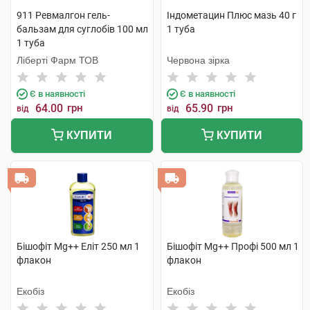
911 Ревмалгон гель-
Індометацин Плюс мазь 40 г
бальзам для суглобів 100 мл
1 туба
1 туба
Ліберті Фарм ТОВ
Червона зірка
Є в наявності
Є в наявності
64.00
грн
65.90
грн
від
від
КУПИТИ
КУПИТИ
Бішофіт Mg++ Еліт 250 мл 1
Бішофіт Mg++ Профі 500 мл 1
флакон
флакон
Екобіз
Екобіз