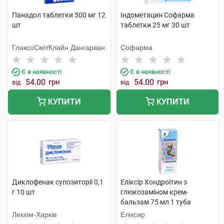
Панадол таблетки 500 мг 12
Індометацин Софарма
шт
таблетки 25 мг 30 шт
ГлаксоСмітКлайн Дангарван
Софарма
Є в наявності
Є в наявності
54.00
грн
54.00
грн
від
від
КУПИТИ
КУПИТИ
Диклофенак супозиторії 0,1
Еліксір Хондроітин з
г 10 шт
глюкозаміном крем-
бальзам 75 мл 1 туба
Лекхім-Харків
Еліксир