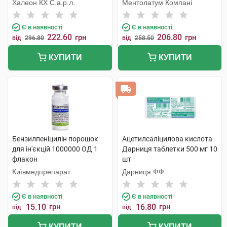
Халеон КХ С.а.р.л.
Ментолатум Компані
Є в наявності
Є в наявності
222.60
206.80
грн
грн
від
296.80
від
258.50
КУПИТИ
КУПИТИ
Бензилпеніцилін порошок
Ацетилсаліцилова кислота
для ін'єкцій 1000000 ОД 1
Дарниця таблетки 500 мг 10
флакон
шт
Київмедпрепарат
Дарниця ФФ
Є в наявності
Є в наявності
15.10
грн
16.80
грн
від
від
КУПИТИ
КУПИТИ