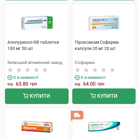
Алопуринол-КВ таблетки
Піроксикам Софарма
100 мг 50 шт
капсули 20 мг 20 шт
Київський вітамінний завод
Софарма
Є в наявності
Є в наявності
63.80
грн
64.00
грн
від
від
КУПИТИ
КУПИТИ