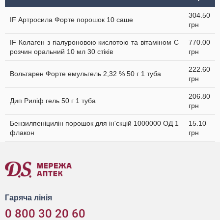
304.50
IF Артросила Форте порошок 10 саше
грн
IF Колаген з гіалуроновою кислотою та вітаміном C
770.00
розчин оральний 10 мл 30 стіків
грн
222.60
Вольтарен Форте емульгель 2,32 % 50 г 1 туба
грн
206.80
Дип Риліф гель 50 г 1 туба
грн
Бензилпеніцилін порошок для ін'єкцій 1000000 ОД 1
15.10
флакон
грн
Гаряча лінія
0 800 30 20 60