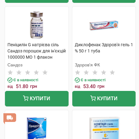
Пеніцилін G натрієва сіль
Диклофенак Здоров'я гель 1
Сандоз порошок для ін'єкцій
% 50 г 1 туба
1000000 МО 1 флакон
Сандоз
Здоров'я ФК
Є в наявності
Є в наявності
51.80
грн
53.40
грн
від
від
КУПИТИ
КУПИТИ