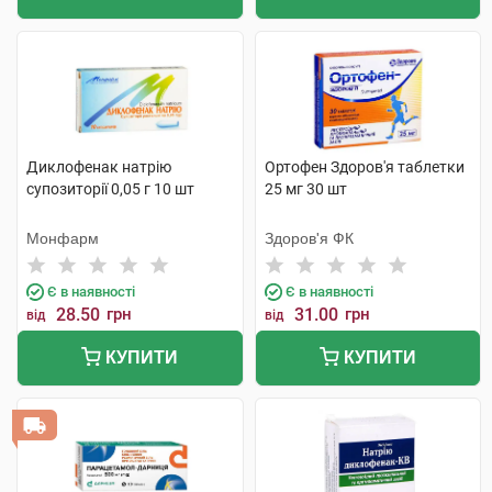
Диклофенак натрію
Ортофен Здоров'я таблетки
супозиторії 0,05 г 10 шт
25 мг 30 шт
Монфарм
Здоров'я ФК
Є в наявності
Є в наявності
28.50
грн
31.00
грн
від
від
КУПИТИ
КУПИТИ