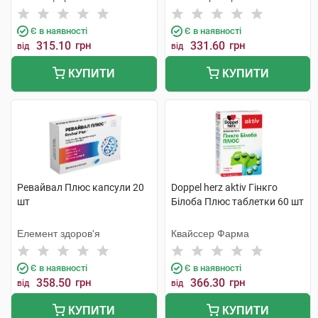
Є в наявності
Є в наявності
315.10
грн
331.60
грн
від
від
КУПИТИ
КУПИТИ
Ревайвал Плюс капсули 20
Doppel herz aktiv Гінкго
шт
Білоба Плюс таблетки 60 шт
Елемент здоров'я
Квайссер Фарма
Є в наявності
Є в наявності
358.50
грн
366.30
грн
від
від
КУПИТИ
КУПИТИ