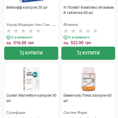
Вейлофф капсули 20 шт
IF Полівіт Комплекс вітамінів
В таблетки 60 шт
Уорлд Медицин Ілач Сан. Ве
Вітаміни
Тідж
Є в наявності
Є в наявності
516.00
грн
522.00
грн
від
від
КУПИТИ
КУПИТИ
Солвіт МагнеФол капсули 30
Біменталь Плюс капсули 60
шт
шт
Солефарм
Систем Фарм