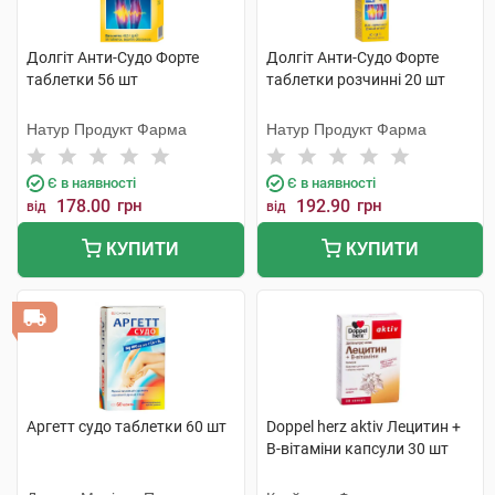
Долгіт Анти-Судо Форте
Долгіт Анти-Судо Форте
таблетки 56 шт
таблетки розчинні 20 шт
Натур Продукт Фарма
Натур Продукт Фарма
Є в наявності
Є в наявності
178.00
грн
192.90
грн
від
від
КУПИТИ
КУПИТИ
Аргетт судо таблетки 60 шт
Doppel herz aktiv Лецитин +
B-вітаміни капсули 30 шт