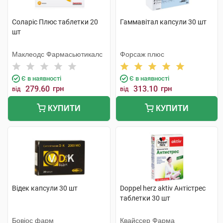
Соларіс Плюс таблетки 20
Гаммавітал капсули 30 шт
шт
Маклеодс Фармасьютикалс
Форсаж плюс
Є в наявності
Є в наявності
279.60
грн
313.10
грн
від
від
КУПИТИ
КУПИТИ
Відек капсули 30 шт
Doppel herz aktiv Антістрес
таблетки 30 шт
Бовіос фарм
Квайссер Фарма