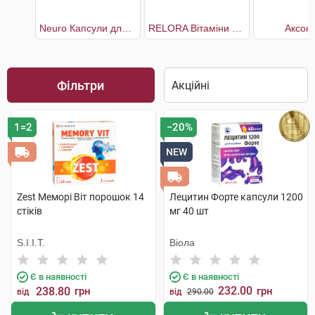
Neuro Капсули для нормального функціонування нервової системи
RELORA Вітаміни cтрес та контроль апетиту
Аксоні
Фільтри
1=2
−20%
NEW
Zest Меморі Віт порошок 14
Лецитин Форте капсули 1200
стіків
мг 40 шт
S.I.I.T.
Віола
Є в наявності
Є в наявності
232.00
238.80
грн
грн
від
від
290.00