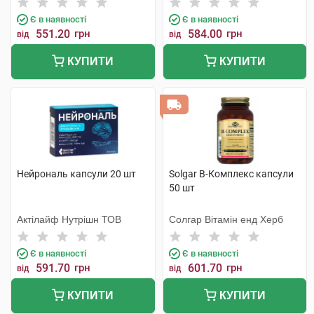
Є в наявності
Є в наявності
551.20
грн
584.00
грн
від
від
КУПИТИ
КУПИТИ
Нейрональ капсули 20 шт
Solgar В-Комплекс капсули
50 шт
Актілайф Нутрішн ТОВ
Солгар Вітамін енд Херб
Є в наявності
Є в наявності
591.70
грн
601.70
грн
від
від
КУПИТИ
КУПИТИ