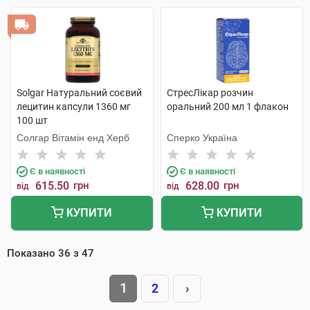
Solgar Натуральний соєвий
СтресЛікар розчин
лецитин капсули 1360 мг
оральний 200 мл 1 флакон
100 шт
Солгар Вітамін енд Херб
Сперко Україна
Є в наявності
Є в наявності
615.50
грн
628.00
грн
від
від
КУПИТИ
КУПИТИ
Показано
36
з
47
1
2
›