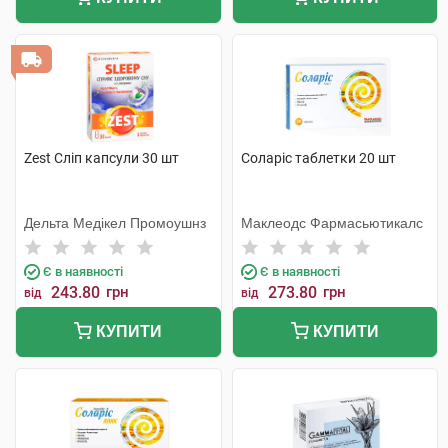
Zest Сліп капсули 30 шт
Соларіс таблетки 20 шт
Дельта Медікел Промоушнз
Маклеодс Фармасьютикалс
Є в наявності
Є в наявності
243.80
грн
273.80
грн
від
від
КУПИТИ
КУПИТИ