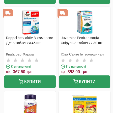
Doppel herz aktiv В-комплекс
Juvamine Ревіталізація
Депо таблетки 45 шт
Спіруліна таблетки 30 шт
Квайссер Фарма
Юва Санте Інтернешинал
Є в наявності
Є в наявності
367.50
грн
398.00
грн
від
від
КУПИТИ
КУПИТИ