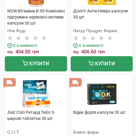
NOW Вітаміни В-50 Комплекс
Долгіт Анти-Невро капсули
підтримка нервової системи
30 шт
капсули 30 шт
Нов Фудс
Натур Продукт Фарма
Є в наявності
Є в наявності
404.50
грн
406.60
грн
від
від
КУПИТИ
КУПИТИ
Zest Сліп Ретард Табл 3-
Відек форте капсули 30 шт
шарові таблетки 30 шт
С.І.І.Т.
Бовіос фарм