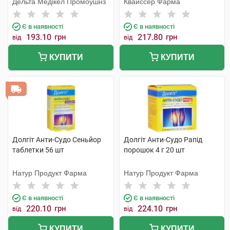
Дельта Медікел Промоушнз
Квайссер Фарма
Є в наявності
Є в наявності
193.10
грн
217.80
грн
від
від
КУПИТИ
КУПИТИ
Долгіт Анти-Судо Сеньйор
Долгіт Анти-Судо Рапід
таблетки 56 шт
порошок 4 г 20 шт
Натур Продукт Фарма
Натур Продукт Фарма
Є в наявності
Є в наявності
220.10
грн
224.10
грн
від
від
КУПИТИ
КУПИТИ