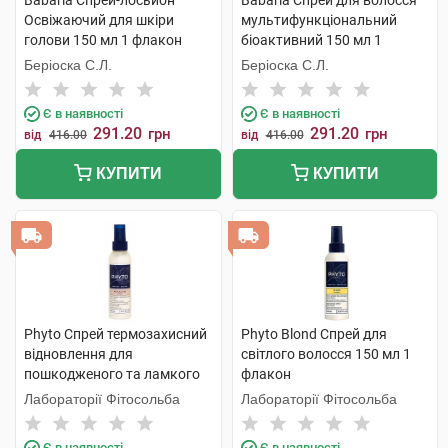
Babaria Спрей-лосьйон
Babaria Спрей для волосся
Освіжаючий для шкіри
мультифункціональний
голови 150 мл 1 флакон
біоактивний 150 мл 1
флакон
Беріоска С.Л.
Беріоска С.Л.
Є в наявності
Є в наявності
291.20
291.20
грн
грн
від
416.00
від
416.00
КУПИТИ
КУПИТИ
Phyto Спрей термозахисний
Phyto Blond Спрей для
відновлення для
світлого волосся 150 мл 1
пошкодженого та ламкого
флакон
волосся 150 мл 1 флакон
Лабораторії Фітосольба
Лабораторії Фітосольба
Є в наявності
Є в наявності