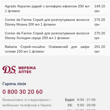
Agrado Кератин рідкий з антифриз ефектом 200 мл
149.10
1 флакон
грн
Corine de Farme Спрей для розплутування волосся
270.20
Disney Моана 200 мл 1 флакон
грн
Corine de Farme Спрей для розплутування волосся
270.20
Disney Холодне серце 200 мл 1 флакон
грн
Babaria Спрей-лосьйон Освіжаючий для шкіри
291.20
голови 150 мл 1 флакон
грн
Гаряча лінія
0 800 30 20 60
Безкоштовно зі стаціонарних і
Будні:
8:00 - 21:00
мобільних телефонів в Україні
Сб:
9:00 - 20:00