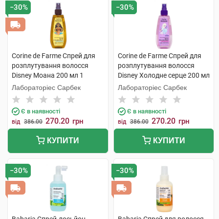
−30%
−30%
Corine de Farme Спрей для
Corine de Farme Спрей для
розплутування волосся
розплутування волосся
Disney Моана 200 мл 1
Disney Холодне серце 200 мл
флакон
1 флакон
Лабораторіес Сарбек
Лабораторіес Сарбек
Є в наявності
Є в наявності
270.20
270.20
грн
грн
від
386.00
від
386.00
КУПИТИ
КУПИТИ
−30%
−30%