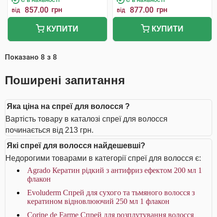
857.00
грн
877.00
грн
від
від
КУПИТИ
КУПИТИ
Показано
8
з
8
Поширені запитання
Яка ціна на спреї для волосся ?
Вартість товару в каталозі спреї для волосся
починається від 213 грн.
Які спреї для волосся найдешевші?
Недорогими товарами в категорії спреї для волосся є:
Agrado Кератин рідкий з антифриз ефектом 200 мл 1
флакон
Evoluderm Спрей для сухого та тьмяного волосся з
кератином відновлюючий 250 мл 1 флакон
Corine de Farme Спрей для розплутування волосся