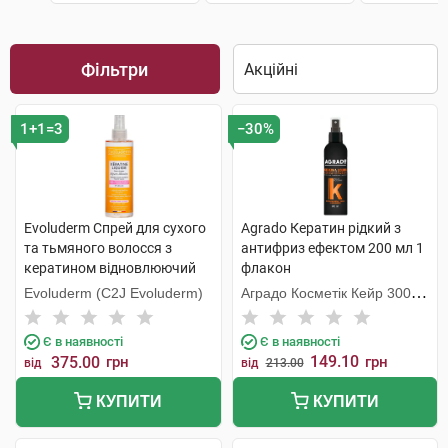
Фільтри
1+1=3
−30%
Evoluderm Спрей для сухого
Agrado Кератин рідкий з
та тьмяного волосся з
антифриз ефектом 200 мл 1
кератином відновлюючий
флакон
250 мл 1 флакон
Evoluderm (C2J Evoluderm)
Аградо Косметік Кейр 3000
С.Л.У.
Є в наявності
Є в наявності
149.10
375.00
грн
грн
від
від
213.00
КУПИТИ
КУПИТИ