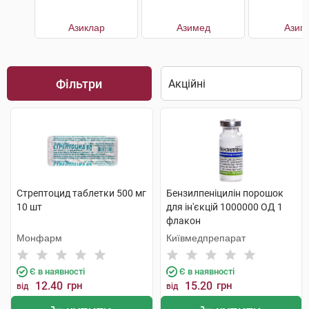
Азиклар
Азимед
Азип
Фільтри
Стрептоцид таблетки 500 мг
Бензилпеніцилін порошок
10 шт
для ін'єкцій 1000000 ОД 1
флакон
Монфарм
Київмедпрепарат
Є в наявності
Є в наявності
12.40
грн
15.20
грн
від
від