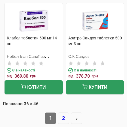
Клабел таблетки 500 мг 14
Азитро Сандоз таблетки 500
шт
мг 3 шт
Нобел Ілач Санаї ве
С.К.Сандоз
Тіджарет
Є в наявності
Є в наявності
369.80
грн
378.70
грн
від
від
КУПИТИ
КУПИТИ
Показано
36
з
46
1
2
›