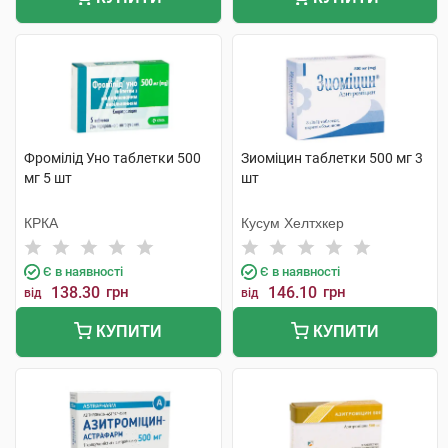
Фромілід Уно таблетки 500
Зиоміцин таблетки 500 мг 3
мг 5 шт
шт
КРКА
Кусум Хелтхкер
Є в наявності
Є в наявності
138.30
грн
146.10
грн
від
від
КУПИТИ
КУПИТИ