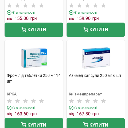
Індастріз
Є в наявності
Є в наявності
155.00
грн
159.90
грн
від
від
КУПИТИ
КУПИТИ
Фромілід таблетки 250 мг 14
Азимед капсули 250 мг 6 шт
шт
КРКА
Київмедпрепарат
Є в наявності
Є в наявності
163.60
грн
167.80
грн
від
від
КУПИТИ
КУПИТИ