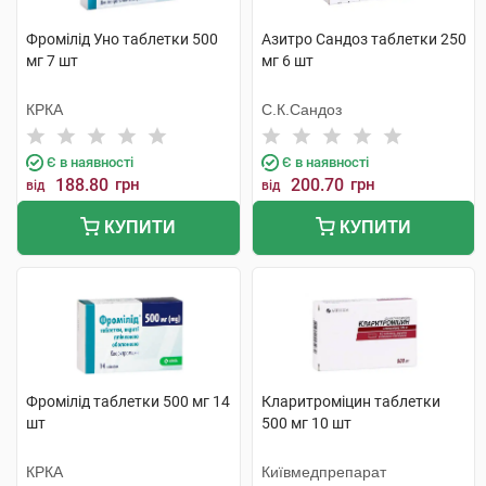
Фромілід Уно таблетки 500
Азитро Сандоз таблетки 250
мг 7 шт
мг 6 шт
КРКА
С.К.Сандоз
Є в наявності
Є в наявності
188.80
грн
200.70
грн
від
від
КУПИТИ
КУПИТИ
Фромілід таблетки 500 мг 14
Кларитроміцин таблетки
шт
500 мг 10 шт
КРКА
Київмедпрепарат