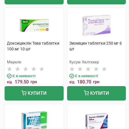
Доксициклін Тева таблетки
Зиоміцин таблетки 250 мг 6
100 мг 10 шт
шт
Меркле
Кусум Хелтхкер
Є в наявності
Є в наявності
179.50
грн
180.70
грн
від
від
КУПИТИ
КУПИТИ