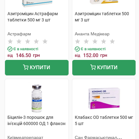
Азитроміцин Астрафарм
Азитроміцин таблетки 500
таблетки 500 мг 3 шт
мг 3 шт
Астрафарм
Ананта Медікеар
Є в наявності
Є в наявності
146.50
грн
152.00
грн
від
від
КУПИТИ
КУПИТИ
Біцилін-3 порошок для
Клабакс OD таблетки 500 мг
ін'єкцій 600000 ОД 1 флакон
5 шт
Київмедпрепарат
Сан Фармасьютикал