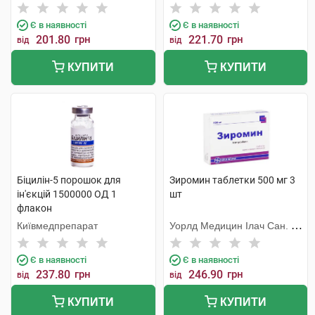
Є в наявності
Є в наявності
201.80
грн
221.70
грн
від
від
КУПИТИ
КУПИТИ
Біцилін-5 порошок для
Зиромин таблетки 500 мг 3
ін'єкцій 1500000 ОД 1
шт
флакон
Київмедпрепарат
Уорлд Медицин Ілач Сан. Ве
Тідж
Є в наявності
Є в наявності
237.80
грн
246.90
грн
від
від
КУПИТИ
КУПИТИ