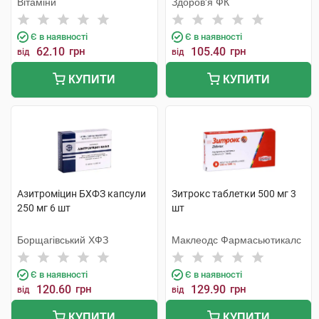
Вітаміни
Здоров'я ФК
Є в наявності
Є в наявності
62.10
грн
105.40
грн
від
від
КУПИТИ
КУПИТИ
Азитроміцин БХФЗ капсули
Зитрокс таблетки 500 мг 3
250 мг 6 шт
шт
Борщагівський ХФЗ
Маклеодс Фармасьютикалс
Є в наявності
Є в наявності
120.60
грн
129.90
грн
від
від
КУПИТИ
КУПИТИ