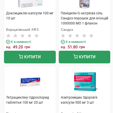
Доксициклін капсули 100 мг
Пеніцилін G натрієва сіль
10 шт
Сандоз порошок для ін'єкцій
1000000 МО 1 флакон
Борщагівський ХФЗ
Сандоз
Є в наявності
Є в наявності
49.20
грн
51.80
грн
від
від
КУПИТИ
КУПИТИ
Тетрацикліну гідрохлорид
Азитроміцин Здоров'я
таблетки 100 мг 20 шт
капсули 500 мг 3 шт