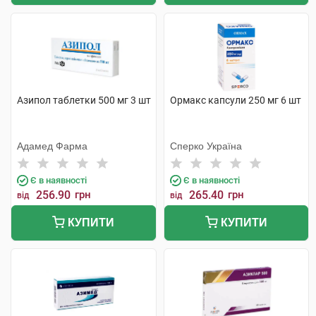
Азипол таблетки 500 мг 3 шт
Ормакс капсули 250 мг 6 шт
Адамед Фарма
Сперко Україна
Є в наявності
Є в наявності
256.90
грн
265.40
грн
від
від
КУПИТИ
КУПИТИ