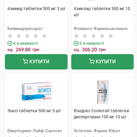
Азимед таблетки 500 мг 3 шт
Азиклар таблетки 500 мг 10
шт
Київмедпрепарат
Фламінго Фармасьютикалс
Є в наявності
Є в наявності
269.80
грн
306.20
грн
від
від
КУПИТИ
КУПИТИ
Зоксі таблетки 500 мг 3 шт
Юнідокс Солютаб таблетки
дисперговані 100 мг 10 шт
Евертоджен Лайф Саєнсиз
Астеллас Фарма Юроп