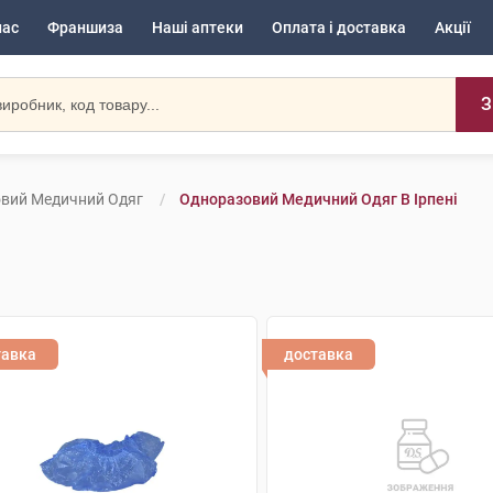
нас
Франшиза
Наші аптеки
Оплата і доставка
Акції
З
вий Медичний Одяг
Одноразовий Медичний Одяг В Ірпені
тавка
доставка