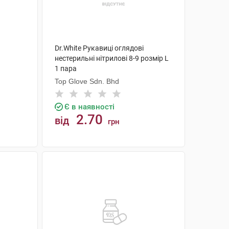
Dr.White Рукавиці оглядові
нестерильні нітрилові 8-9 розмір L
1 пара
Top Glove Sdn. Bhd
Є в наявності
2.70
від
грн
КУПИТИ