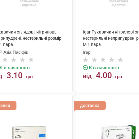
авички оглядові, нітрилові,
Igar Рукавички нітрилові о
рипудрені, нестерильні розмір
нестерильні неприпудрені 
1 пара
M 1 пара
 Азіа Пасіфік
Ігар
Є в наявності
Є в наявності
3.10
4.00
д
від
грн
грн
КУПИТИ
КУПИТИ
тавка
доставка