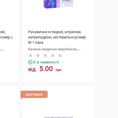
ові,
Рукавички оглядові, нітрилові,
розмір L
неприпудрені, нестерильні розмір
M 1 пара
а
Калина медична виробнича
компанія
Є в наявності
5.00
від
грн
КУПИТИ
доставка