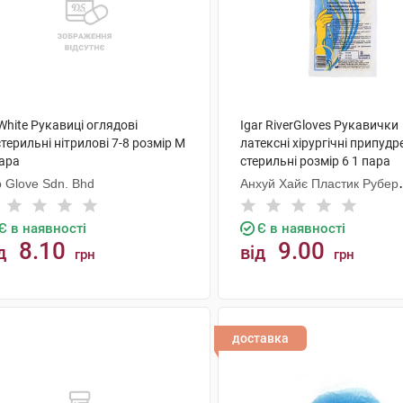
White Рукавиці оглядові
Igar RiverGloves Рукавички
терильні нітрилові 7-8 розмір M
латексні хірургічні припудр
пара
стерильні розмір 6 1 пара
 Glove Sdn. Bhd
Анхуй Хайє Пластик Рубер
Продуктс
Є в наявності
Є в наявності
8.10
9.00
д
від
грн
грн
КУПИТИ
КУПИТИ
доставка