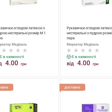
авички оглядові латексні з
Рукавички оглядові латекс
дрою нестерильні розмір М 1
нестерильні з пудрою розмі
ра
пара
ркатор Медікаль
Меркатор Медікаль
Є в наявності
Є в наявності
4.00
4.00
д
від
грн
грн
КУПИТИ
КУПИТИ
тавка
доставка