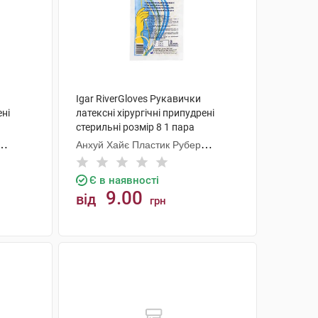
Igar RiverGloves Рукавички
ені
латексні хірургічні припудрені
стерильні розмір 8 1 пара
Анхуй Хайє Пластик Рубер
Продуктс
Є в наявності
9.00
від
грн
КУПИТИ