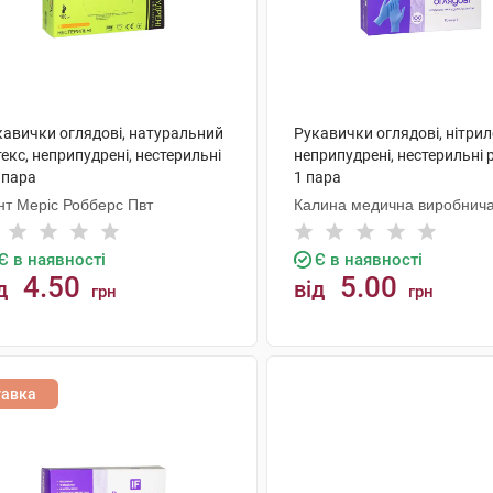
кавички оглядові, натуральний
Рукавички оглядові, нітрил
екс, неприпудрені, нестерильні
неприпудрені, нестерильні 
 пара
1 пара
нт Меріс Робберс Пвт
Калина медична виробнич
компанія
Є в наявності
Є в наявності
4.50
5.00
д
від
грн
грн
КУПИТИ
КУПИТИ
тавка