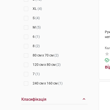
XL
(4)
S
(4)
M
(5)
Рук
6
(1)
неп
8
(2)
Ка
ко
80 см х 70 см
(2)
120 см х 80 см
(2)
ві
7
(1)
240 см х 160 см
(1)
210х160 см
(1)
Класифікація
XXL
(1)