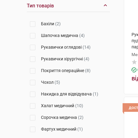
Анхуй Хайє Пластик Рубер
Тип товарів
Продуктс
(2)
Медіком Хелскеа Бі Ві
(2)
Бахіли
(2)
ЛТІ
(1)
Рук
Шапочка медична
(4)
пу
Ансел Хелскеа Юроп НВ
(3)
па
Рукавички оглядові
(14)
Канам Латекс Індастріс
(1)
Ме
Рукавички хірургічні
(4)
Фапомед
(3)
Покриття операційне
(8)
МТК Максімед
(1)
ві
Чохол
(5)
ПП Релакс
(1)
Накидка для відвідувача
(1)
Халат медичний
(10)
дос
Сорочка медична
(2)
Фартух медичний
(1)