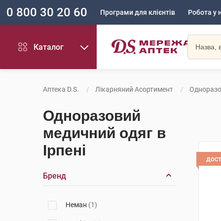
0 800 30 20 60
Програми для клієнтів
Робота у 
Каталог
Аптека D.S.
Лікарняний Асортимент
Одноразо
Одноразовий
медичний одяг в
Ірпені
дос
Бренд
Неман
(1)