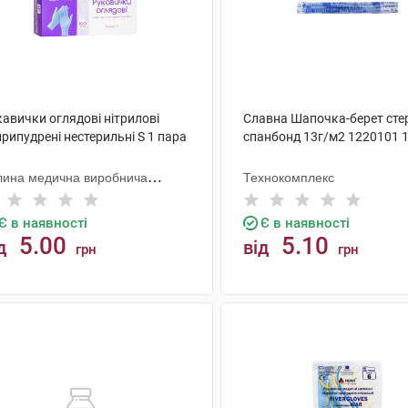
авички оглядові нітрилові
Славна Шапочка-берет сте
рипудрені нестерильні S 1 пара
спанбонд 13г/м2 1220101 
лина медична виробнича
Технокомплекс
мпанія
Є в наявності
Є в наявності
5.00
5.10
д
від
грн
грн
КУПИТИ
КУПИТИ