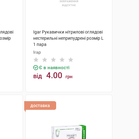
глядові
Igar Рукавички нітрилові оглядові
розмір
нестерильні неприпудрені розмір L
1 пара
Ігар
Є в наявності
4.00
від
грн
КУПИТИ
доставка