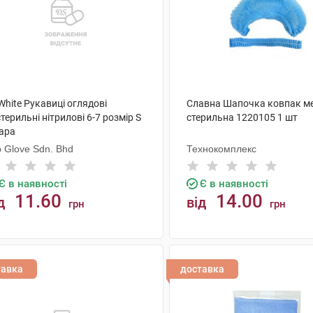
White Рукавиці оглядові
Славна Шапочка ковпак м
терильні нітрилові 6-7 розмір S
стерильна 1220105 1 шт
пара
 Glove Sdn. Bhd
Технокомплекс
Є в наявності
Є в наявності
11.60
14.00
д
від
грн
грн
КУПИТИ
КУПИТИ
тавка
доставка