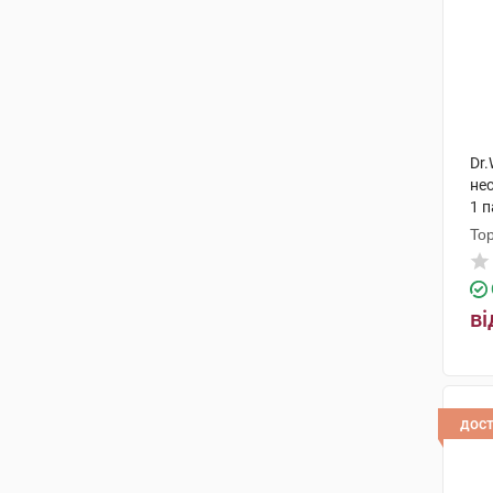
Dr.
нес
1 
Top
ві
дос