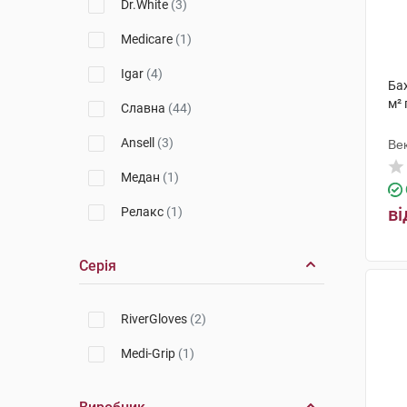
Dr.White
(3)
Medicare
(1)
Igar
(4)
Бах
м² 
Славна
(44)
Ansell
(3)
Ве
Медан
(1)
ві
Релакс
(1)
Серія
RiverGloves
(2)
Medi-Grip
(1)