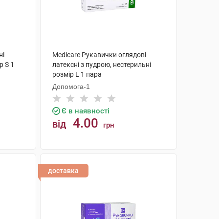
ні
Medicare Рукавички оглядові
р S 1
латексні з пудрою, нестерильні
розмір L 1 пара
Допомога-1
Є в наявності
4.00
від
грн
КУПИТИ
доставка