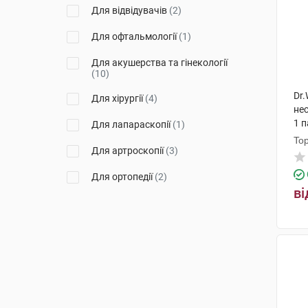
Для відвідувачів
(2)
Для офтальмології
(1)
Для акушерства та гінекології
(10)
Dr.
Для хірургії
(4)
нес
1 
Для лапараскопії
(1)
Top
Для артроскопії
(3)
Для ортопедії
(2)
ві