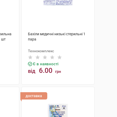
рильна
Бахіли медичні низькі стерильні 1
1 шт
пара
Технокомплекс
Є в наявності
6.00
від
грн
КУПИТИ
доставка