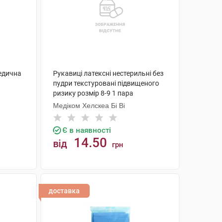
едична
Рукавиці латексні нестерильні без
пудри текстуровані підвищеного
ризику розмір 8-9 1 пара
Медіком Хелскеа Бі Ві
Є в наявності
14.50
від
грн
КУПИТИ
доставка