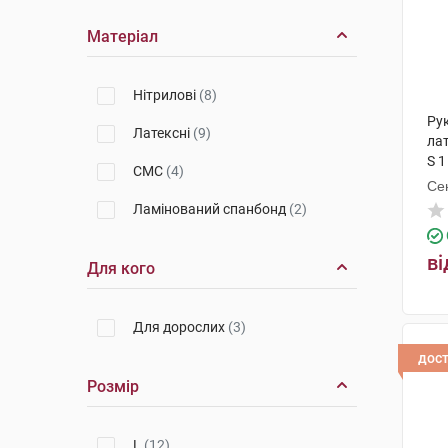
Комплект одягу
(6)
Матеріал
Маска медична
(1)
Комплект одягу та покриттів
Нітрилові
(8)
(14)
Ру
Латексні
(9)
лат
S 1
СМС
(4)
Се
Ламінований спанбонд
(2)
ві
Для кого
Для дорослих
(3)
дос
Розмір
L
(12)