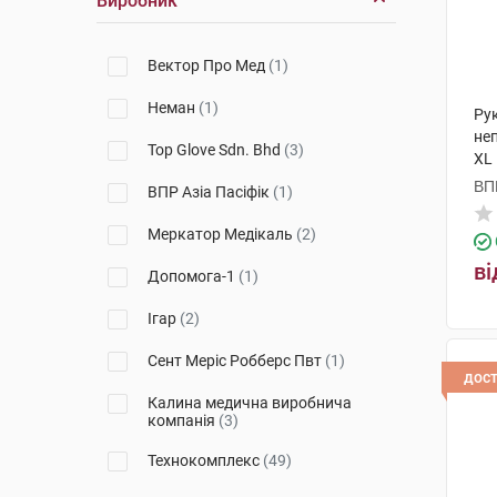
Виробник
Вектор Про Мед
(1)
Неман
(1)
Рук
неп
Top Glove Sdn. Bhd
(3)
XL 
ВПР
ВПР Азіа Пасіфік
(1)
Меркатор Медікаль
(2)
ві
Допомога-1
(1)
Ігар
(2)
Сент Меріс Робберс Пвт
(1)
дос
Калина медична виробнича
компанія
(3)
Технокомплекс
(49)