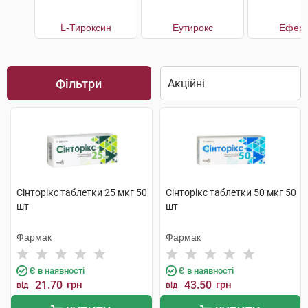
L-Тироксин
Еутирокс
Еферо
Фільтри
Сінторікс таблетки 25 мкг 50
Сінторікс таблетки 50 мкг 50
шт
шт
Фармак
Фармак
Є в наявності
Є в наявності
21.70
грн
43.50
грн
від
від