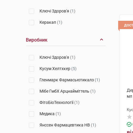
Ключі Здоров'я
(1)
Керакап
(1)
дос
Виробник
Ключі Здоров'я
(1)
Кусум Хелтхкер
(5)
Гленмарк Фармасьютикалз
(1)
Де
Мібе ГмбХ Арцнайміттель
(1)
мл
ФітоБіоТехнології
(1)
Ку
Медика
(1)
Янссен Фармацевтика НВ
(1)
ві