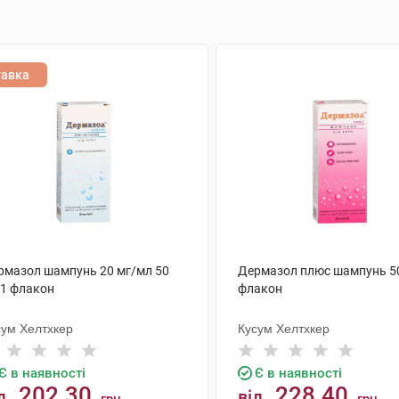
тавка
рмазол шампунь 20 мг/мл 50
Дермазол плюс шампунь 50
 1 флакон
флакон
сум Хелтхкер
Кусум Хелтхкер
Є в наявності
Є в наявності
202.30
228.40
д
від