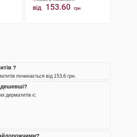
153.60
від
грн
АНАЛОГИ
итів ?
атитів починається від 153.6 грн.
айдешевші?
их дерматитів є:
 найдорожчими?