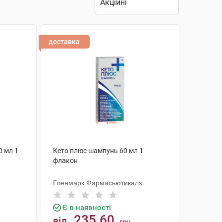
доставка
 мл 1
Кето плюс шампунь 60 мл 1
флакон
Гленмарк Фармасьютикалз
Є в наявності
235.60
від