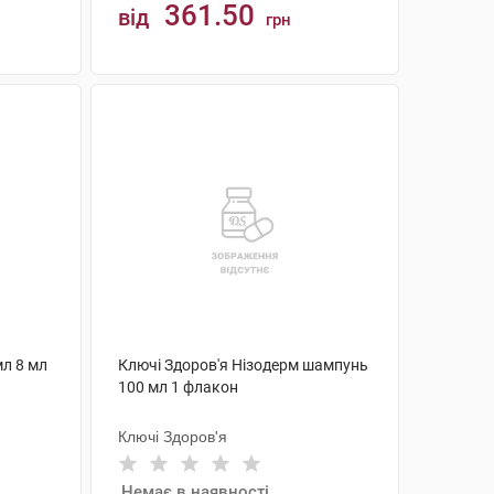
361.50
від
грн
КУПИТИ
л 8 мл
Ключі Здоров'я Нізодерм шампунь
100 мл 1 флакон
Ключі Здоров'я
Немає в наявності