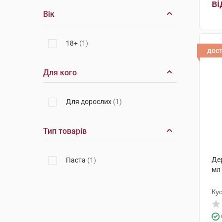
ві
Вік
18+
(1)
дос
Для кого
Для дорослих
(1)
Тип товарів
Де
Паста
(1)
мл
Ку