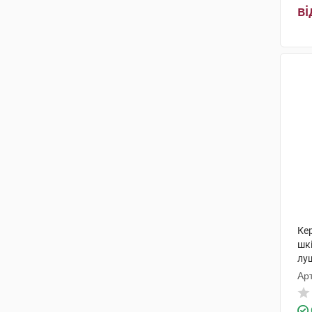
ві
Ке
шк
лу
Арт
КМ