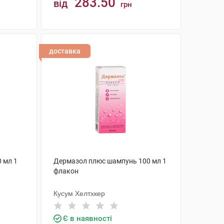
283.50
від
грн
КУПИТИ
доставка
0 мл 1
Дермазол плюс шампунь 100 мл 1
флакон
Кусум Хелтхкер
Є в наявності