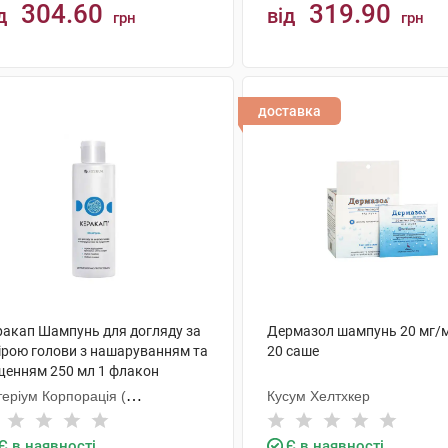
304.60
319.90
д
від
грн
грн
КУПИТИ
КУПИТИ
доставка
ракап Шампунь для догляду за
Дермазол шампунь 20 мг/м
ірою голови з нашаруванням та
20 саше
щенням 250 мл 1 флакон
еріум Корпорація (
Кусум Хелтхкер
П+Галичфарм)
Є в наявності
Є в наявності