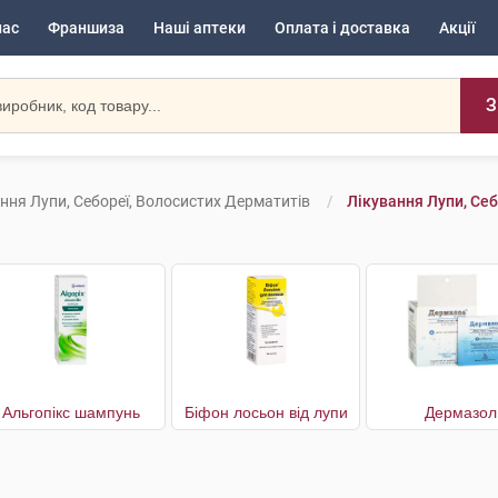
нас
Франшиза
Наші аптеки
Оплата і доставка
Акції
З
ння Лупи, Себореї, Волосистих Дерматитів
Лікування Лупи, Себ
Альгопікс шампунь
Біфон лосьон від лупи
Дермазол