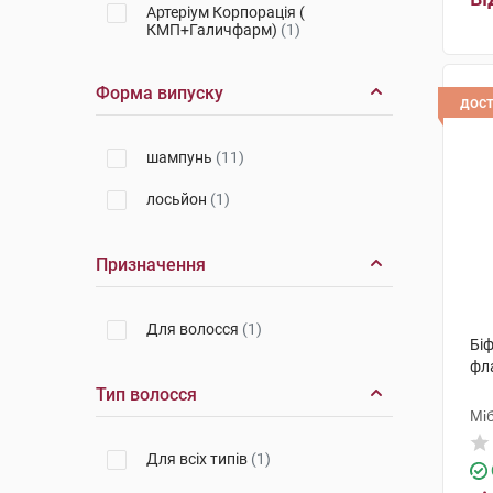
Артеріум Корпорація (
КМП+Галичфарм)
(1)
Форма випуску
дос
шампунь
(11)
лосьйон
(1)
Призначення
Для волосся
(1)
Біф
фл
Тип волосся
Мі
Для всіх типів
(1)