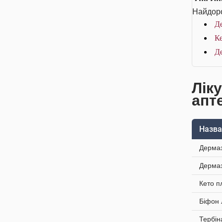
Найдоро
Де
К
Д
Лік
апт
Назва
Дермаз
Дермаз
Кето п
Біфон 
Тербін