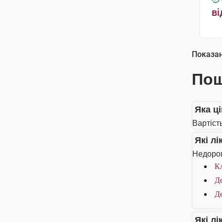
ві
Показа
Пош
Яка ц
Вартіст
Які л
Недорог
Кл
Д
Д
Які л