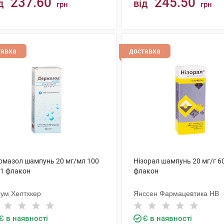
237.60
245.50
д
від
грн
грн
КУПИТИ
КУПИТИ
тавка
доставка
рмазол шампунь 20 мг/мл 100
Нізорал шампунь 20 мг/г 6
 1 флакон
флакон
сум Хелтхкер
Янссен Фармацевтика НВ
Є в наявності
Є в наявності