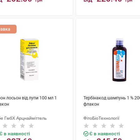
грн
грн
КУПИТИ
КУПИТИ
тавка
он лосьон від лупи 100 мл 1
Тербінакод шампунь 1 % 20
акон
флакон
бе ГмбХ Арцнайміттель
ФітоБіоТехнології
Є в наявності
Є в наявності