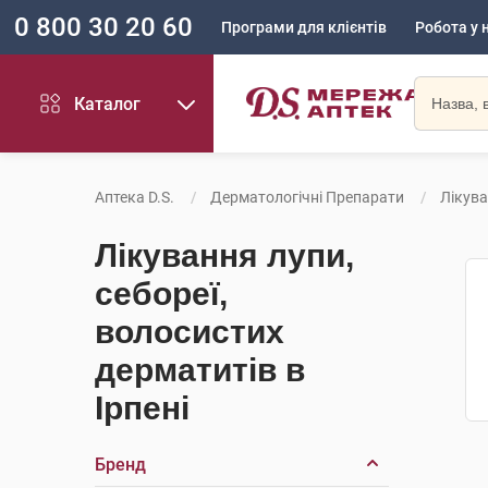
0 800 30 20 60
Програми для клієнтів
Робота у 
Каталог
Аптека D.S.
Дерматологічні Препарати
Лікува
Лікування лупи,
себореї,
волосистих
дерматитів в
Ірпені
Бренд