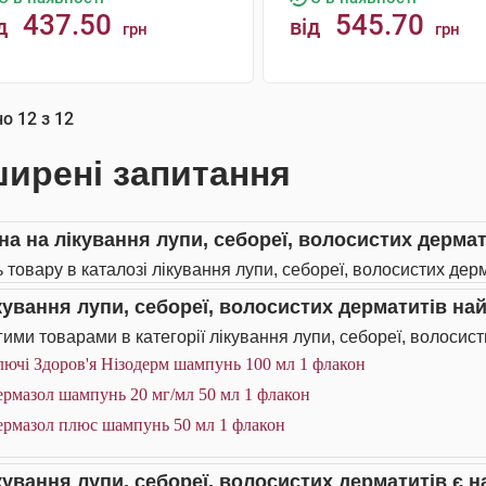
437.50
545.70
д
від
грн
грн
КУПИТИ
КУПИТИ
но
12
з
12
ирені запитання
іна на лікування лупи, себореї, волосистих дермат
ь товару в каталозі лікування лупи, себореї, волосистих дерм
ікування лупи, себореї, волосистих дерматитів н
ими товарами в категорії лікування лупи, себореї, волосист
ючі Здоров'я Нізодерм шампунь 100 мл 1 флакон
ермазол шампунь 20 мг/мл 50 мл 1 флакон
ермазол плюс шампунь 50 мл 1 флакон
ікування лупи, себореї, волосистих дерматитів є