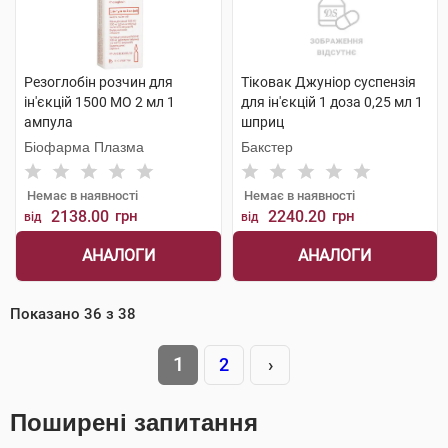
Резоглобін розчин для
Тіковак Джуніор суспензія
ін'єкцій 1500 МО 2 мл 1
для ін'єкцій 1 доза 0,25 мл 1
ампула
шприц
Біофарма Плазма
Бакстер
Немає в наявності
Немає в наявності
2138.00
грн
2240.20
грн
від
від
АНАЛОГИ
АНАЛОГИ
Показано
36
з
38
1
2
›
Поширені запитання