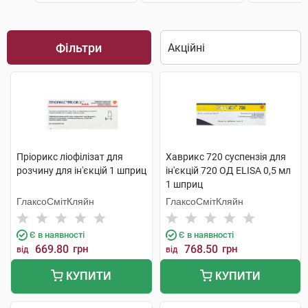
Фільтри
Пріорикс ліофілізат для
Хаврикс 720 суспензія для
розчину для ін'єкцій 1 шприц
ін'єкцій 720 ОД ELISA 0,5 мл
1 шприц
ГлаксоСмітКляйн
ГлаксоСмітКляйн
Є в наявності
Є в наявності
669.80
грн
768.50
грн
від
від
КУПИТИ
КУПИТИ