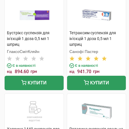
Бустрікс суспензія для
Тетраксим суспензія для
ін'єкцій 1 доза 0,5 мл 1
ін'єкцій 1 доза 0,5 мл 1
шприц
шприц
ГлаксоСмітКляйн
Санофі Пастер
Є в наявності
Є в наявності
894.60
грн
941.70
грн
від
від
КУПИТИ
КУПИТИ