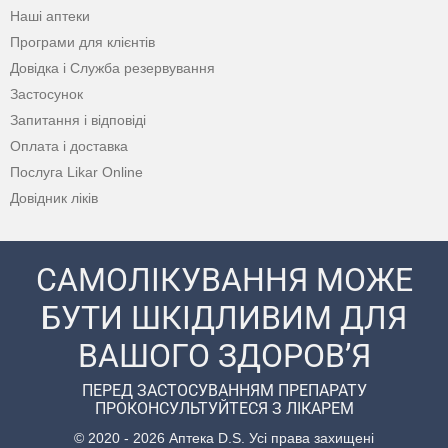
Наші аптеки
Програми для клієнтів
Довідка і Служба резервування
Застосунок
Запитання і відповіді
Оплата і доставка
Послуга Likar Online
Довідник ліків
САМОЛІКУВАННЯ МОЖЕ
БУТИ ШКІДЛИВИМ ДЛЯ
ВАШОГО ЗДОРОВ’Я
ПЕРЕД ЗАСТОСУВАННЯМ ПРЕПАРАТУ
ПРОКОНСУЛЬТУЙТЕСЯ З ЛІКАРЕМ
© 2020 - 2026 Аптека D.S. Усі права захищені