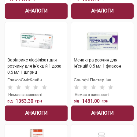
АНАЛОГИ
АНАЛОГИ
Варілрикс ліофілізат для
Менактра розчин для
розчину для ін'єкцій 1 доза
ін'єкцій 0,5 мл 1 флакон
0,5 мл 1 шприц
ГлаксоСмітКляйн
Санофі Пастер Інк.
Немає в наявності
Немає в наявності
1353.30
грн
1481.00
грн
від
від
АНАЛОГИ
АНАЛОГИ