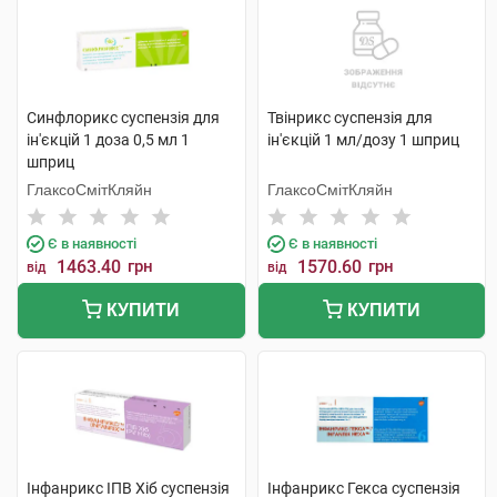
Синфлорикс суспензія для
Твінрикс суспензія для
ін'єкцій 1 доза 0,5 мл 1
ін'єкцій 1 мл/дозу 1 шприц
шприц
ГлаксоСмітКляйн
ГлаксоСмітКляйн
Є в наявності
Є в наявності
1463.40
грн
1570.60
грн
від
від
КУПИТИ
КУПИТИ
Інфанрикс ІПВ Хіб суспензія
Інфанрикс Гекса суспензія