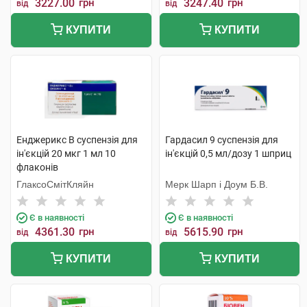
3227.00
грн
3247.40
грн
від
від
КУПИТИ
КУПИТИ
Енджерикс B суспензія для
Гардасил 9 суспензія для
ін'єкцій 20 мкг 1 мл 10
ін'єкцій 0,5 мл/дозу 1 шприц
флаконів
ГлаксоСмітКляйн
Мерк Шарп і Доум Б.В.
Є в наявності
Є в наявності
4361.30
грн
5615.90
грн
від
від
КУПИТИ
КУПИТИ