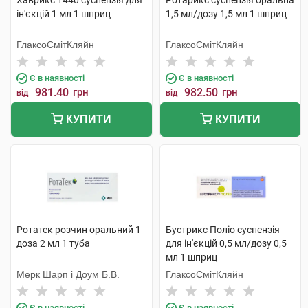
Хаврикс 1440 суспензія для
Ротарикс суспензія оральна
ін'єкцій 1 мл 1 шприц
1,5 мл/дозу 1,5 мл 1 шприц
ГлаксоСмітКляйн
ГлаксоСмітКляйн
Є в наявності
Є в наявності
981.40
грн
982.50
грн
від
від
КУПИТИ
КУПИТИ
Ротатек розчин оральний 1
Бустрикс Поліо суспензія
доза 2 мл 1 туба
для ін'єкцій 0,5 мл/дозу 0,5
мл 1 шприц
Мерк Шарп і Доум Б.В.
ГлаксоСмітКляйн
Є в наявності
Є в наявності