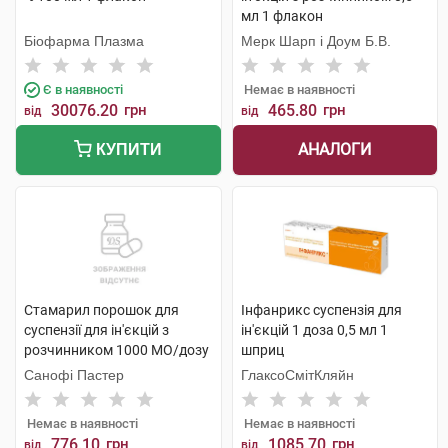
мл 1 флакон
Біофарма Плазма
Мерк Шарп і Доум Б.В.
Є в наявності
Немає в наявності
30076.20
грн
465.80
грн
від
від
АНАЛОГИ
КУПИТИ
Стамарил порошок для
Інфанрикс суспензія для
суспензії для ін'єкцій з
ін'єкцій 1 доза 0,5 мл 1
розчинником 1000 МО/дозу
шприц
1 флакон
Санофі Пастер
ГлаксоСмітКляйн
Немає в наявності
Немає в наявності
776.10
грн
1085.70
грн
від
від