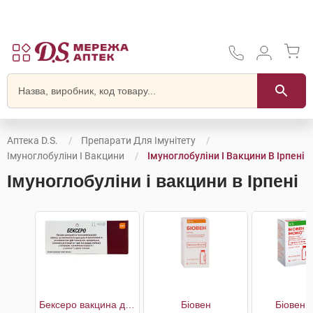
Аптека D.S.
Препарати Для Імунітету
Імуноглобуліни І Вакцини
Імуноглобуліни І Вакцини В Ірпені
Імуноглобуліни і вакцини в Ірпені
Бексеро вакцина для профілактики менінгококової інфекції, що викликається серогрупою В
Біовен
Біовен 