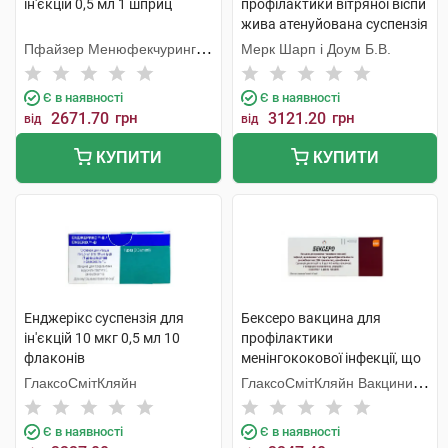
ін'єкцій 0,5 мл 1 шприц
профілактики вітряної віспи
жива атенуйована суспензія
для ін'єкцій 1 флакон
Пфайзер Менюфекчуринг
Мерк Шарп і Доум Б.В.
Бельгія
Є в наявності
Є в наявності
2671.70
грн
3121.20
грн
від
від
КУПИТИ
КУПИТИ
Енджерікс суспензія для
Бексеро вакцина для
ін'єкцій 10 мкг 0,5 мл 10
профілактики
флаконів
менінгококової інфекції, що
викликається серогрупою В
ГлаксоСмітКляйн
ГлаксоСмітКляйн Вакцини
суспензія для ін'єкцій 0,5 мл
С.Р.Л.
1 шприц
Є в наявності
Є в наявності