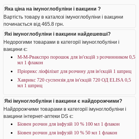
Яка ціна на імуноглобуліни і вакцини ?
Вартість товару в каталозі імуноглобуліни і вакцини
починається від 465.8 грн.
Які імуноглобуліни і вакцини найдешевші?
Недорогими товарами в категорії імуноглобуліни і
вакцини є:
М-М-Рвакспро порошок для ін'єкцій з розчинником 0,5
мл 1 флакон
Пріорикс ліофілізат для розчину для ін'єкцій 1 шприц
Хаврикс 720 суспензія для ін'єкцій 720 ОД ELISA 0,5
мл 1 шприц
Які імуноглобуліни і вакцини є найдорожчими?
Найдорожчими товарами в категорії імуноглобуліни і
вакцини інтернет-аптеки DS є:
Біовен розчин для інфузій 10 % 100 мл 1 флакон
Біовен розчин для інфузій 10 % 50 мл 1 флакон