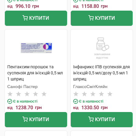
996.10
грн
1158.80
грн
від
від
КУПИТИ
КУПИТИ
Пентаксим порошок та
Інфанрикс ІПВ суспензія для
суспензія для ін'єкцій 0,5 мл
ін'єкцій 0,5 мл/дозу 0,5 мл 1
1 шприц
шприц
Санофі Пастер
ГлаксоСмітКляйн
Є в наявності
Є в наявності
1238.70
грн
1330.50
грн
від
від
КУПИТИ
КУПИТИ