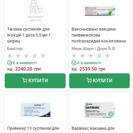
Тіковак суспензія для
Ваксньюванс вакцина
ін'єкцій 1 доза 0,5 мл 1
пневмококова
шприц
полісахаридна кон'югована
15-валентна адсорбована
Бакстер
Мерк Шарп і Доум Б.В.
суспензія для ін'єкцій 1 доза
0,5 мл 1 шприц
Є в наявності
Є в наявності
2240.20
грн
2539.50
грн
від
від
КУПИТИ
КУПИТИ
Превенар 13 суспензія для
Варівакс вакцина для