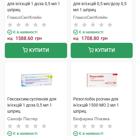
для ін'єкцій 1 доза 0,5 мл 1
для ін'єкцій 0,5 мл/дозу 0,5
шприц
мл 1 шприц
ГлаксоСмітКляйн
ГлаксоСмітКляйн
Є в наявності
Є в наявності
1588.60
грн
1708.80
грн
від
від
КУПИТИ
КУПИТИ
Гексаксим суспензія для
Резоглобін розчин для
ін'єкцій 1 доза 0,5 мл 1
ін'єкцій 1500 МО 2 мл 1
шприц
шприц
Санофі Пастер
Біофарма Плазма
Є в наявності
Є в наявності