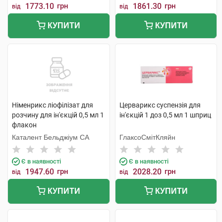
1773.10
грн
1861.30
грн
від
від
КУПИТИ
КУПИТИ
Німенрикс ліофілізат для
Церварикс суспензія для
розчину для ін'єкцій 0,5 мл 1
ін'єкцій 1 доз 0,5 мл 1 шприц
флакон
Каталент Бельджіум СА
ГлаксоСмітКляйн
Є в наявності
Є в наявності
1947.60
грн
2028.20
грн
від
від
КУПИТИ
КУПИТИ