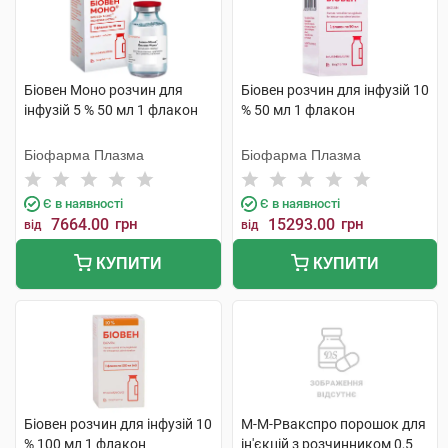
Біовен Моно розчин для
Біовен розчин для інфузій 10
інфузій 5 % 50 мл 1 флакон
% 50 мл 1 флакон
Біофарма Плазма
Біофарма Плазма
Є в наявності
Є в наявності
7664.00
грн
15293.00
грн
від
від
КУПИТИ
КУПИТИ
Біовен розчин для інфузій 10
М-М-Рвакспро порошок для
% 100 мл 1 флакон
ін'єкцій з розчинником 0,5