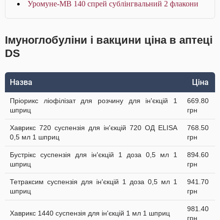
Уромуне-МВ 140 спрей сублінгвальний 2 флакони
Імуноглобуліни і вакцини ціна в аптеці
DS
Назва
Ціна
Пріорикс ліофілізат для розчину для ін'єкцій 1
669.80
шприц
грн
Хаврикс 720 суспензія для ін'єкцій 720 ОД ELISA
768.50
0,5 мл 1 шприц
грн
Бустрікс суспензія для ін'єкцій 1 доза 0,5 мл 1
894.60
шприц
грн
Тетраксим суспензія для ін'єкцій 1 доза 0,5 мл 1
941.70
шприц
грн
981.40
Хаврикс 1440 суспензія для ін'єкцій 1 мл 1 шприц
грн