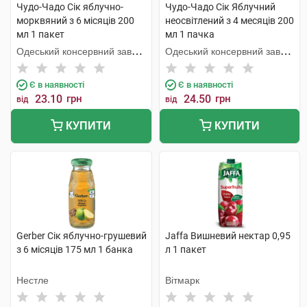
Чудо-Чадо Сік яблучно-
Чудо-Чадо Сік Яблучний
морквяний з 6 місяців 200
неосвітлений з 4 месяців 200
мл 1 пакет
мл 1 пачка
Одеський консервний завод
Одеський консервний завод
дитячого харчування
дитячого харчування
Є в наявності
Є в наявності
23.10
грн
24.50
грн
від
від
КУПИТИ
КУПИТИ
Gerber Сік яблучно-грушевий
Jaffa Вишневий нектар 0,95
з 6 місяців 175 мл 1 банка
л 1 пакет
Нестле
Вітмарк