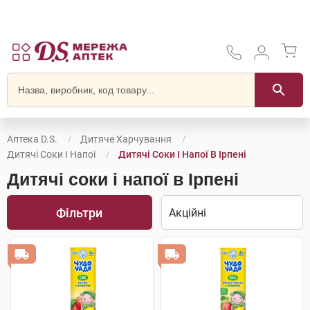
Аптека D.S.
Дитяче Харчування
Дитячі Соки І Напої
Дитячі Соки І Напої В Ірпені
Дитячі соки і напої в Ірпені
Фільтри