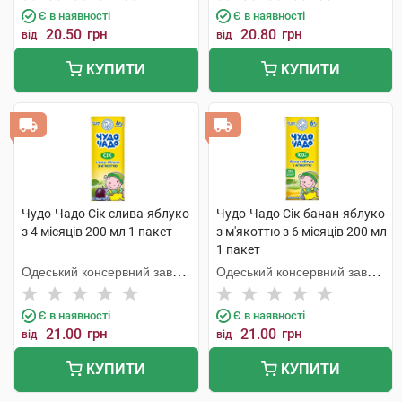
Є в наявності
Є в наявності
20.50
грн
20.80
грн
від
від
КУПИТИ
КУПИТИ
Чудо-Чадо Сік слива-яблуко
Чудо-Чадо Сік банан-яблуко
з 4 місяців 200 мл 1 пакет
з м'якоттю з 6 місяців 200 мл
1 пакет
Одеський консервний завод
Одеський консервний завод
дитячого харчування
дитячого харчування
Є в наявності
Є в наявності
21.00
грн
21.00
грн
від
від
КУПИТИ
КУПИТИ