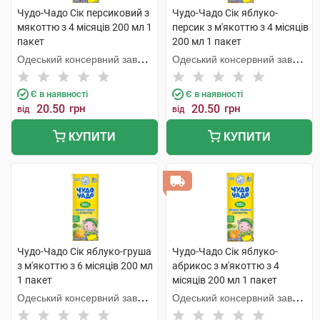
Чудо-Чадо Сік персиковий з
Чудо-Чадо Сік яблуко-
мякоттю з 4 місяців 200 мл 1
персик з м'якоттю з 4 місяців
пакет
200 мл 1 пакет
Одеський консервний завод
Одеський консервний завод
дитячого харчування
дитячого харчування
Є в наявності
Є в наявності
20.50
грн
20.50
грн
від
від
КУПИТИ
КУПИТИ
Чудо-Чадо Сік яблуко-груша
Чудо-Чадо Сік яблуко-
з м'якоттю з 6 місяців 200 мл
абрикос з м'якоттю з 4
1 пакет
місяців 200 мл 1 пакет
Одеський консервний завод
Одеський консервний завод
дитячого харчування
дитячого харчування