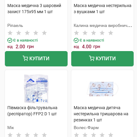
Маска медична 3 шаровий
Маска медична нестерильна
захист 175х95 мм 1 шт
з вушками 1 шт
Ріпаель
Калина медична виробнича
компанія
Є в наявності
Є в наявності
2.00
грн
4.00
грн
від
від
КУПИТИ
КУПИТИ
Півмаска фільтрувальна
Маска медична дитяча
(респіратор) FFP2 D 1 шт
нестерильна тришарова на
резинках 1 шт
Мік
Волес-Фарм