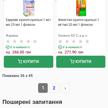
Едермік краплі оральні 1 мг/
Феністил краплі оральні 1
мл 25 мл 1 флакон
мг/мл 20 мл 1 флакон
Фармак
Халеон КХ С.а.р.л.
Є в наявності
Є в наявності
266.00
грн
271.90
грн
від
від
КУПИТИ
КУПИТИ
Показано
36
з
45
1
2
›
Поширені запитання