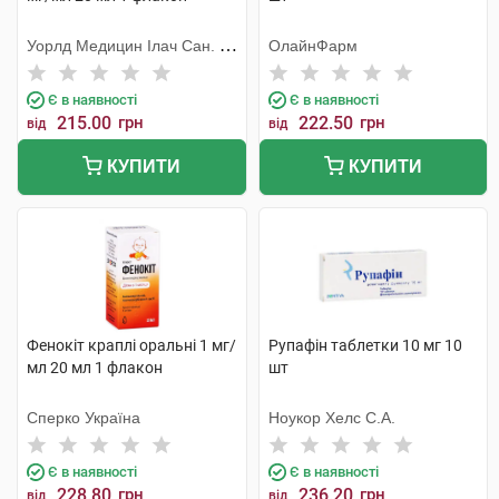
Уорлд Медицин Ілач Сан. Ве
ОлайнФарм
Тідж
Є в наявності
Є в наявності
215.00
грн
222.50
грн
від
від
КУПИТИ
КУПИТИ
Фенокіт краплі оральні 1 мг/
Рупафін таблетки 10 мг 10
мл 20 мл 1 флакон
шт
Сперко Україна
Ноукор Хелс С.А.
Є в наявності
Є в наявності
228.80
грн
236.20
грн
від
від