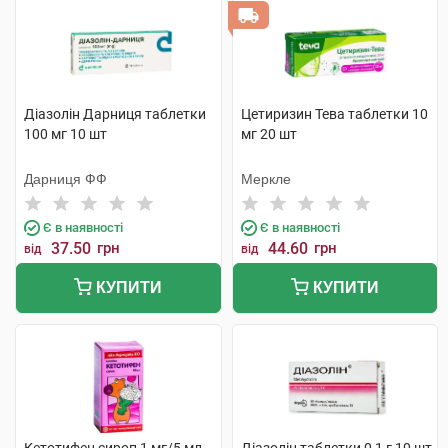
Діазолін Дарниця таблетки
Цетиризин Тева таблетки 10
100 мг 10 шт
мг 20 шт
Дарниця ФФ
Меркле
Є в наявності
Є в наявності
37.50
грн
44.60
грн
від
від
КУПИТИ
КУПИТИ