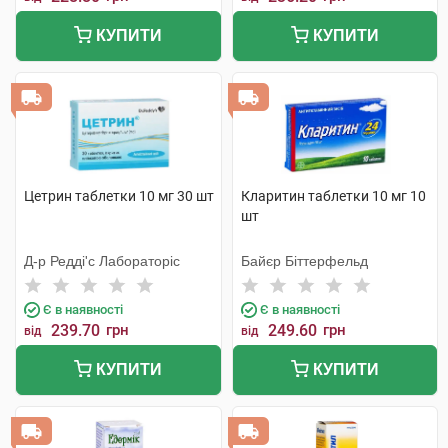
КУПИТИ
КУПИТИ
Цетрин таблетки 10 мг 30 шт
Кларитин таблетки 10 мг 10
шт
Д-р Редді'с Лабораторіс
Байєр Біттерфельд
Є в наявності
Є в наявності
239.70
грн
249.60
грн
від
від
КУПИТИ
КУПИТИ