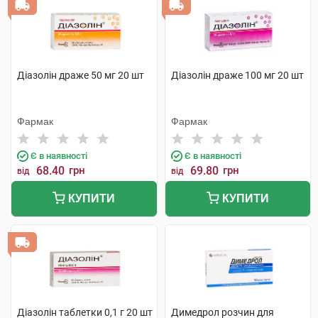
Діазолін драже 50 мг 20 шт
Діазолін драже 100 мг 20 шт
Фармак
Фармак
Є в наявності
Є в наявності
68.40
грн
69.80
грн
від
від
КУПИТИ
КУПИТИ
Діазолін таблетки 0,1 г 20 шт
Димедрол розчин для