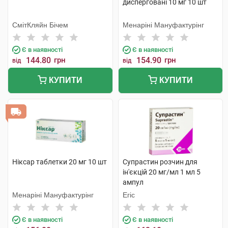
дисперговані 10 мг 10 шт
СмітКляйн Бічем
Менаріні Мануфактурінг
Є в наявності
Є в наявності
144.80
грн
154.90
грн
від
від
КУПИТИ
КУПИТИ
Ніксар таблетки 20 мг 10 шт
Супрастин розчин для
ін'єкцій 20 мг/мл 1 мл 5
ампул
Менаріні Мануфактурінг
Егіс
Є в наявності
Є в наявності