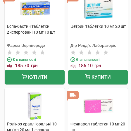
Еспа-бастин таблетки
Цетрин таблетки 10 мг 20 шт
дисперговані 10 мг 10 шт
Фарма Вернігероде
Д-р Редді'с Лабораторіс
Є в наявності
Є в наявності
185.70
грн
186.10
грн
від
від
КУПИТИ
КУПИТИ
Роліноз краплі оральні 10
Фенкарол таблетки 10 мг 20
мг/мл 20 мл 1 флакон
шт