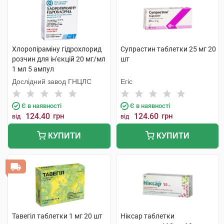
Хлоропіраміну гідрохлорид
Супрастин таблетки 25 мг 20
розчин для ін'єкцій 20 мг/мл
шт
1 мл 5 ампул
Дослідний завод ГНЦЛС
Егіс
Є в наявності
Є в наявності
124.40
грн
124.60
грн
від
від
КУПИТИ
КУПИТИ
Тавегіл таблетки 1 мг 20 шт
Ніксар таблетки