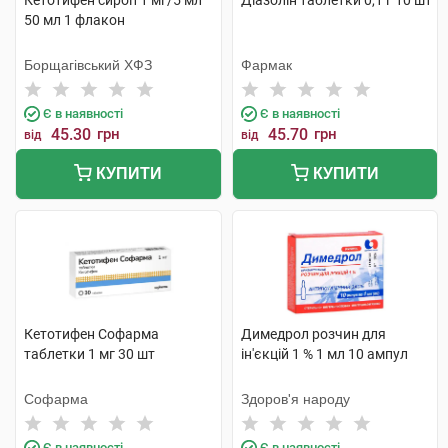
Кетотифен сироп 1 мг/5 мл
Діазолін таблетки 0,1 г 10 шт
50 мл 1 флакон
Борщагівський ХФЗ
Фармак
Є в наявності
Є в наявності
45.30
грн
45.70
грн
від
від
КУПИТИ
КУПИТИ
Кетотифен Софарма
Димедрол розчин для
таблетки 1 мг 30 шт
ін'єкцій 1 % 1 мл 10 ампул
Софарма
Здоров'я народу
Є в наявності
Є в наявності