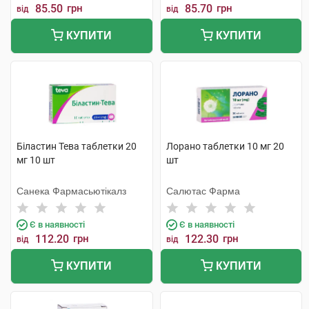
85.50
грн
85.70
грн
від
від
КУПИТИ
КУПИТИ
Біластин Тева таблетки 20
Лорано таблетки 10 мг 20
мг 10 шт
шт
Санека Фармасьютікалз
Салютас Фарма
Є в наявності
Є в наявності
112.20
грн
122.30
грн
від
від
КУПИТИ
КУПИТИ