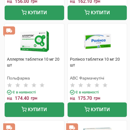
156.00
грн
162.10
грн
від
від
КУПИТИ
КУПИТИ
Аллертек таблетки 10 мг 20
Роліноз таблетки 10 мг 20
шт
шт
Польфарма
АВС Фармачеутічі
Є в наявності
Є в наявності
174.40
грн
175.70
грн
від
від
КУПИТИ
КУПИТИ