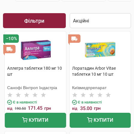
Фільтри
−10%
Аллегра таблетки 180 мг 10
Лоратадин Arbor Vitae
шт
таблетки 10 мг 10 шт
Санофі Вінтроп Індастріа
Київмедпрепарат
Є в наявності
Є в наявності
171.45
грн
35.00
грн
від
190.50
від
КУПИТИ
КУПИТИ