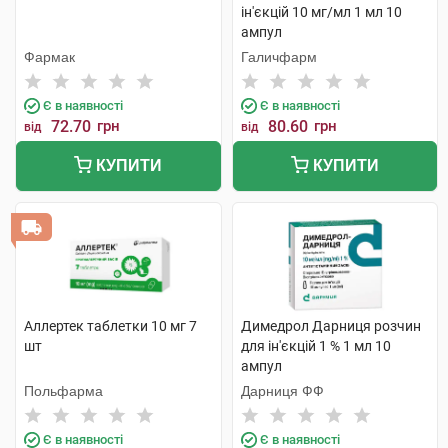
ін'єкцій 10 мг/мл 1 мл 10
ампул
Фармак
Галичфарм
Є в наявності
Є в наявності
72.70
грн
80.60
грн
від
від
КУПИТИ
КУПИТИ
Аллертек таблетки 10 мг 7
Димедрол Дарниця розчин
шт
для ін'єкцій 1 % 1 мл 10
ампул
Польфарма
Дарниця ФФ
Є в наявності
Є в наявності