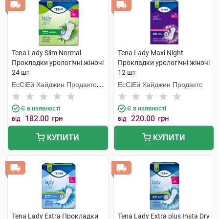
Tena Lady Slim Normal
Tena Lady Maxi Night
Прокладки урологічні жіночі
Прокладки урологічні жіночі
24 шт
12 шт
ЕсСіЕй Хайджин Продактс
ЕсСіЕй Хайджин Продактс
Хугезанд
Є в наявності
Є в наявності
182.00
грн
220.00
грн
від
від
КУПИТИ
КУПИТИ
Tena Lady Extra Прокладки
Tena Lady Extra plus Insta Dry