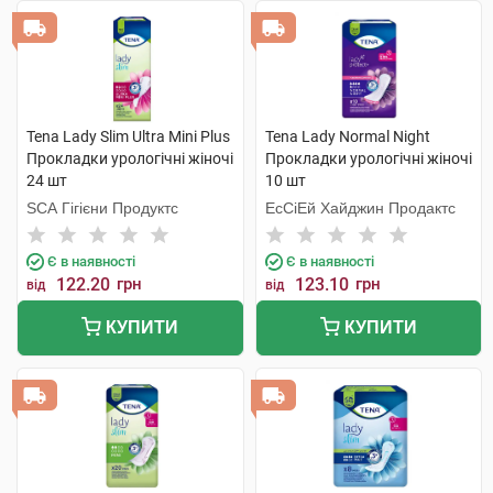
Tena Lady Slim Ultra Mini Plus
Tena Lady Normal Night
Прокладки урологічні жіночі
Прокладки урологічні жіночі
24 шт
10 шт
SCA Гігієни Продуктс
ЕсСіЕй Хайджин Продактс
Є в наявності
Є в наявності
122.20
грн
123.10
грн
від
від
КУПИТИ
КУПИТИ