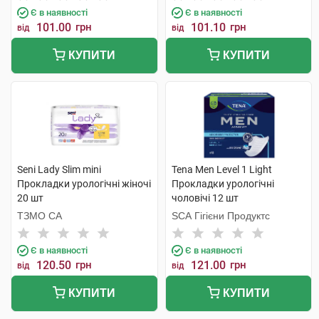
Є в наявності
Є в наявності
101.00
грн
101.10
грн
від
від
КУПИТИ
КУПИТИ
Seni Lady Slim mini
Tena Men Level 1 Light
Прокладки урологічні жіночі
Прокладки урологічні
20 шт
чоловічі 12 шт
ТЗМО СА
SCA Гігієни Продуктс
Є в наявності
Є в наявності
120.50
грн
121.00
грн
від
від
КУПИТИ
КУПИТИ