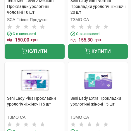
Tena Men Level 2 Medium
Seni Lady Slim Normal
Прокладки урологічні
Прокладки урологічні жіночі
чоловічі 10 шт
20 шт
SCA Гігієни Продуктс
ТЗМО СА
Є в наявності
Є в наявності
150.00
грн
155.30
грн
від
від
КУПИТИ
КУПИТИ
Seni Lady Plus Прокладки
Seni Lady Extra Прокладки
урологічні жіночі 15 шт
урологічні жіночі 15 шт
ТЗМО СА
ТЗМО СА