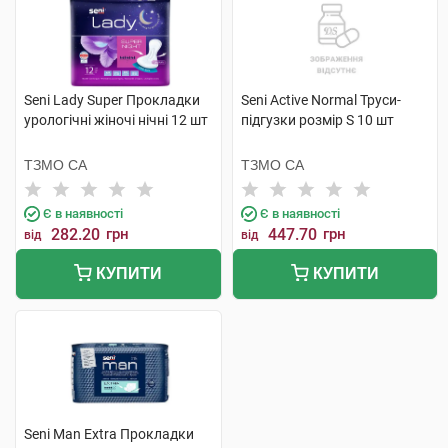
Seni Lady Super Прокладки
Seni Active Normal Труси-
урологічні жіночі нічні 12 шт
підгузки розмір S 10 шт
ТЗМО СА
ТЗМО СА
Є в наявності
Є в наявності
282.20
грн
447.70
грн
від
від
КУПИТИ
КУПИТИ
Seni Man Extra Прокладки