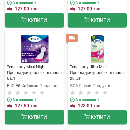
Є в наявності
Є в наявності
127.00
грн
127.00
грн
від
від
КУПИТИ
КУПИТИ
Tena Lady Maxi Night
Tena Lady Ultra Mini
Прокладки урологічні жіночі
Прокладки урологічні жіночі
6 шт
28 шт
ЕсСіЕй Хайджин Продактс
SCA Гігієни Продуктс
Є в наявності
Є в наявності
127.50
грн
128.00
грн
від
від
КУПИТИ
КУПИТИ