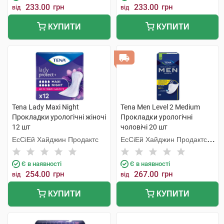
233.00
грн
233.00
грн
від
від
КУПИТИ
КУПИТИ
Tena Lady Maxi Night
Tena Men Level 2 Medium
Прокладки урологічні жіночі
Прокладки урологічні
12 шт
чоловічі 20 шт
ЕсСіЕй Хайджин Продактс
ЕсСіЕй Хайджин Продактс
Хугезанд
Є в наявності
Є в наявності
254.00
грн
267.00
грн
від
від
КУПИТИ
КУПИТИ