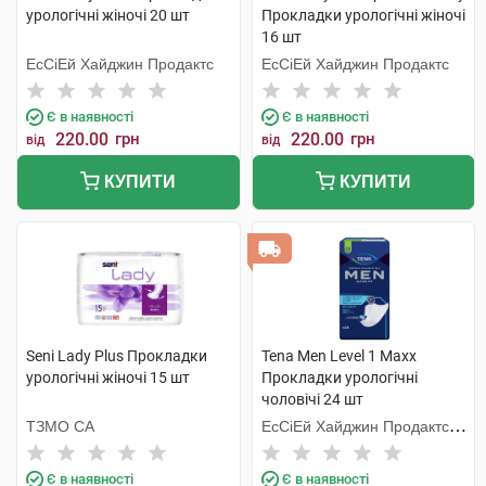
урологічні жіночі 20 шт
Прокладки урологічні жіночі
16 шт
ЕсСіЕй Хайджин Продактс
ЕсСіЕй Хайджин Продактс
Є в наявності
Є в наявності
220.00
грн
220.00
грн
від
від
КУПИТИ
КУПИТИ
Seni Lady Plus Прокладки
Tena Men Level 1 Maxx
урологічні жіночі 15 шт
Прокладки урологічні
чоловічі 24 шт
ТЗМО СА
ЕсСіЕй Хайджин Продактс
Хугезанд
Є в наявності
Є в наявності