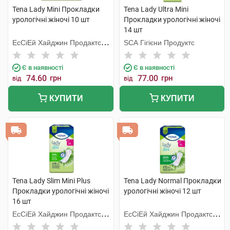
Tena Lady Mini Прокладки
Tena Lady Ultra Mini
урологічні жіночі 10 шт
Прокладки урологічні жіночі
14 шт
ЕсСіЕй Хайджин Продактс
SCA Гігієни Продуктс
Хугезанд
Є в наявності
Є в наявності
74.60
грн
77.00
грн
від
від
КУПИТИ
КУПИТИ
Tena Lady Slim Mini Plus
Tena Lady Normal Прокладки
Прокладки урологічні жіночі
урологічні жіночі 12 шт
16 шт
ЕсСіЕй Хайджин Продактс
ЕсСіЕй Хайджин Продактс
Хугезанд
Хугезанд