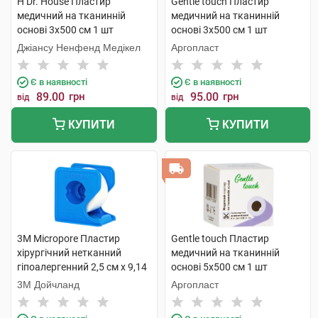
H Dr. House Пластир
Gentle touch Пластир
медичний на тканинній
медичний на тканинній
основі 3х500 см 1 шт
основі 3х500 см 1 шт
Джіансу Ненфенд Медікел
Аргопласт
Є в наявності
Є в наявності
89.00
грн
95.00
грн
від
від
КУПИТИ
КУПИТИ
3M Micropore Пластир
Gentle touch Пластир
хірургічний нетканний
медичний на тканинній
гіпоалергенний 2,5 см х 9,14
основі 5х500 см 1 шт
м на диспенсері 1 шт
3М Дойчланд
Аргопласт