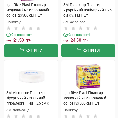
Igar RiverPlast Пластир
3M Транспор Пластир
медичний на бавовняній
хірургічний полімерний 1,25
основі 2х500 см 1 шт
см х 9,1 м 1 шт
Чангжоу
3M Хелс Кеа
Є в наявності
Є в наявності
21.50
грн
24.50
грн
від
від
КУПИТИ
КУПИТИ
3M Micropore Пластир
Igar RiverPlast Пластир
хірургічний нетканний
медичний на бавовняній
гіпоалергенний 1,25 см х
основі 3х500 см 1 шт
9.14 м 1 шт
3М Дойчланд
Чангжоу