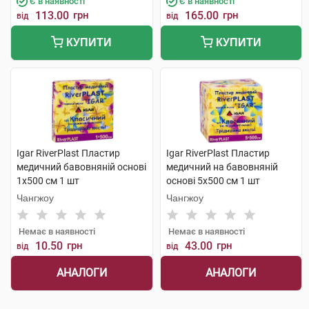
Є в наявності
Є в наявності
113.00
грн
165.00
грн
від
від
КУПИТИ
КУПИТИ
Igar RiverPlast Пластир
Igar RiverPlast Пластир
медичний бавовняній основі
медичний на бавовняній
1х500 см 1 шт
основі 5х500 см 1 шт
Чангжоу
Чангжоу
Немає в наявності
Немає в наявності
10.50
грн
43.00
грн
від
від
АНАЛОГИ
АНАЛОГИ