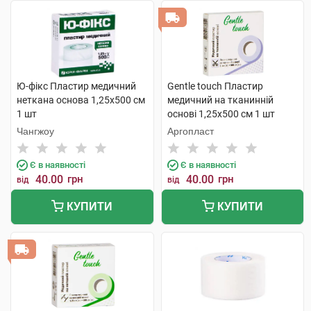
Ю-фікс Пластир медичний
Gentle touch Пластир
неткана основа 1,25х500 см
медичний на тканинній
1 шт
основі 1,25х500 см 1 шт
Чангжоу
Аргопласт
Є в наявності
Є в наявності
40.00
грн
40.00
грн
від
від
КУПИТИ
КУПИТИ