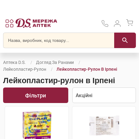
Аптека D.S.
Догляд За Ранами
Лейкопластир-Рулон
Лейкопластир-Рулон В Ірпені
Лейкопластир-рулон в Ірпені
Фільтри