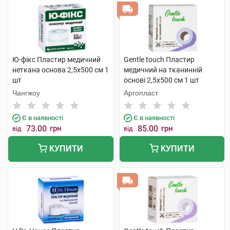
Ю-фікс Пластир медичний
Gentle touch Пластир
неткана основа 2,5х500 см 1
медичний на тканинній
шт
основі 2,5х500 см 1 шт
Чангжоу
Аргопласт
Є в наявності
Є в наявності
73.00
грн
85.00
грн
від
від
КУПИТИ
КУПИТИ