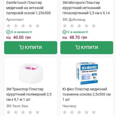
Gentle touch Пластир
3M Micropore Пластир
медичний на нетканій
хірургічний нетканний
паперовій основі 1,25х500
гіпоалергенний 2,5 см х 9,14
см 1 шт
м 1 шт
Аргопласт
3М Дойчланд
Є в наявності
Є в наявності
40.00
грн
48.70
грн
від
від
КУПИТИ
КУПИТИ
3M Транспор Пластир
Ю-фікс Пластир медичний
хірургічний полімерний 2,5
тканинна основа 2,5х500 см
см х 9,1 м 1 шт
1 шт
3M Хелс Кеа
Чангжоу