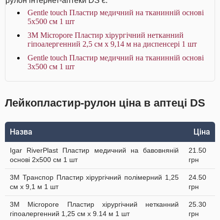
рулон інтернет-аптеки DS є:
Gentle touch Пластир медичний на тканинній основі
5х500 см 1 шт
3M Micropore Пластир хірургічний нетканний
гіпоалергенний 2,5 см х 9,14 м на диспенсері 1 шт
Gentle touch Пластир медичний на тканинній основі
3х500 см 1 шт
Лейкопластир-рулон ціна в аптеці DS
Назва
Ціна
Igar RiverPlast Пластир медичний на бавовняній
21.50
основі 2х500 см 1 шт
грн
3M Транспор Пластир хірургічний полімерний 1,25
24.50
см х 9,1 м 1 шт
грн
3M Micropore Пластир хірургічний нетканний
25.30
гіпоалергенний 1,25 см х 9.14 м 1 шт
грн