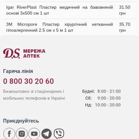
Igar RiverPlast Пластир медичний на бавовняній
31.50
основі 3х500 см 1 шт
грн
3M Micropore Пластир хірургічний нетканний
35.70
гіпоалергенний 2.5 см х 5 м 1 шт
грн
Гаряча лінія
0 800 30 20 60
Безкоштовно зі стаціонарних і
Будні:
8:00 - 21:00
мобільних телефонів в Україні
Сб:
9:00 - 20:00
Нд:
10:00 - 20:00
Приєднуйтесь