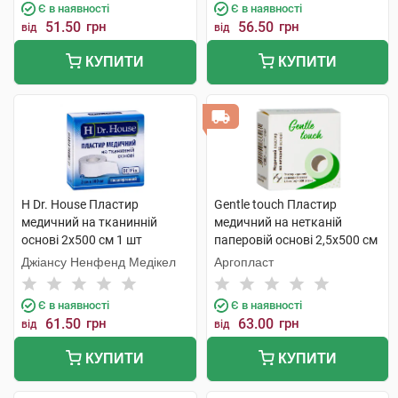
Є в наявності
Є в наявності
51.50
грн
56.50
грн
від
від
КУПИТИ
КУПИТИ
H Dr. House Пластир
Gentle touch Пластир
медичний на тканинній
медичний на нетканій
основі 2х500 см 1 шт
паперовій основі 2,5х500 см
1 шт
Джіансу Ненфенд Медікел
Аргопласт
Є в наявності
Є в наявності
61.50
грн
63.00
грн
від
від
КУПИТИ
КУПИТИ