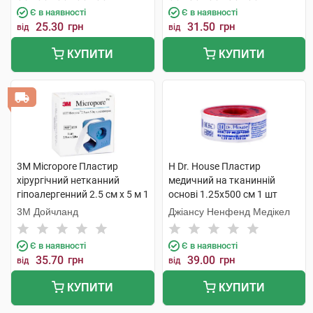
Є в наявності
Є в наявності
25.30
грн
31.50
грн
від
від
КУПИТИ
КУПИТИ
3M Micropore Пластир
H Dr. House Пластир
хірургічний нетканний
медичний на тканинній
гіпоалергенний 2.5 см х 5 м 1
основі 1.25х500 см 1 шт
шт
3М Дойчланд
Джіансу Ненфенд Медікел
Є в наявності
Є в наявності
35.70
грн
39.00
грн
від
від
КУПИТИ
КУПИТИ