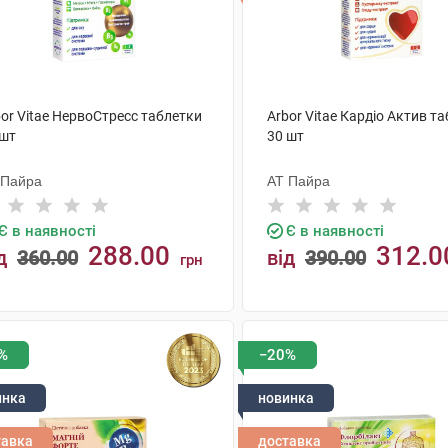
or Vitae НервоСтресс таблетки
Arbor Vitae Кардіо Актив т
 шт
30 шт
 Пайра
АТ Пайра
Є в наявності
Є в наявності
288.00
312.0
д
360.00
від
390.00
грн
КУПИТИ
КУПИТИ
%
−20%
инка
новинка
тавка
доставка