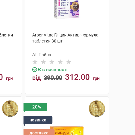
аблетки
Arbor Vitae Гліцин Актив Формула
таблетки 30 шт
АТ Пайра
Є в наявності
0
312.00
від
390.00
грн
грн
КУПИТИ
−20%
новинка
доставка