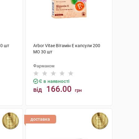
80 шт
Arbor Vitae Вітамін Е капсули 200
МО 30 шт
Фармаком
Є в наявності
166.00
від
грн
КУПИТИ
доставка