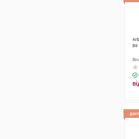
Arb
В6
Віт
ві
дос