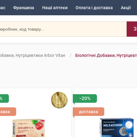
нас
Франшиза
Наші аптеки
Оплата і доставка
Акції
З
обавки, Нутріцевтики Arbor Vitae
Біологічні Добавки, Нутріцевти
%
−20%
тавка
доставка