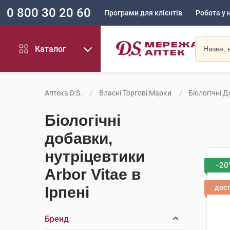
0 800 30 20 60
Програми для клієнтів
Робота у 
Каталог
Аптека D.S.
Власні Торгові Марки
Біологічні Д
Біологічні
добавки,
нутріцевтики
−20
Arbor Vitae в
дос
Ірпені
Бренд