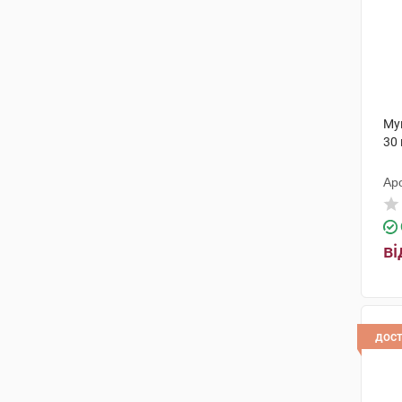
Му
30
Ар
ві
дос