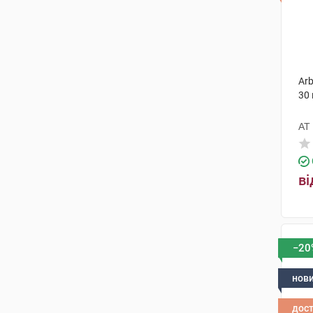
Arb
30
АТ
ві
−20
нов
дос