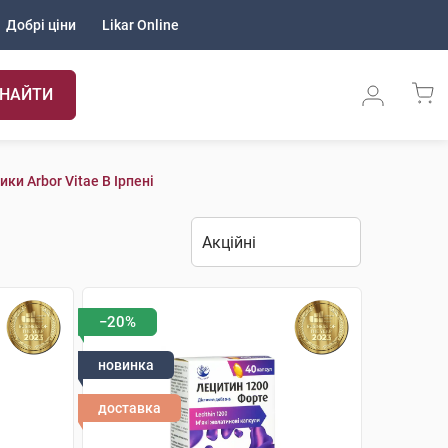
Добрі ціни
Likar Online
НАЙТИ
ки Arbor Vitae В Ірпені
−20%
новинка
доставка