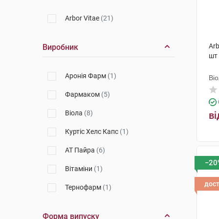
Arbor Vitae
(21)
Arb
Виробник
шт
Аронія Фарм
(1)
Ві
Фармаком
(5)
Віола
(8)
ві
Куртіс Хелс Капс
(1)
АТ Пайра
(6)
−20
Вітаміни
(1)
дос
Тернофарм
(1)
Форма випуску