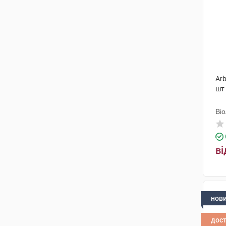
Arb
шт
Ві
ві
нов
дос