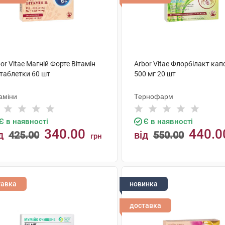
or Vitae Магній Форте Вітамін
Arbor Vitae Флорбілакт кап
 таблетки 60 шт
500 мг 20 шт
аміни
Тернофарм
Є в наявності
Є в наявності
340.00
440.0
д
425.00
від
550.00
грн
КУПИТИ
КУПИТИ
тавка
новинка
доставка