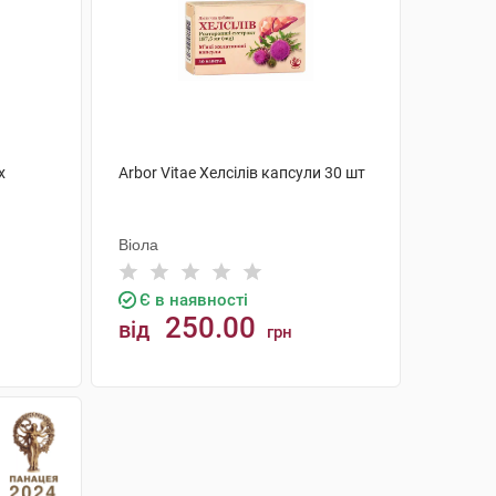
x
Arbor Vitae Хелсілів капсули 30 шт
Віола
Є в наявності
250.00
від
грн
КУПИТИ