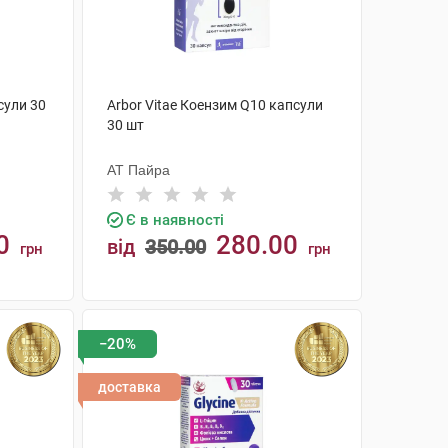
сули 30
Arbor Vitae Коензим Q10 капсули
30 шт
АТ Пайра
Є в наявності
0
280.00
від
350.00
грн
грн
КУПИТИ
−20%
доставка