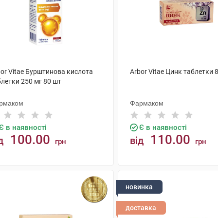
bor Vitae Бурштинова кислота
Arbor Vitae Цинк таблетки 
летки 250 мг 80 шт
рмаком
Фармаком
Є в наявності
Є в наявності
100.00
110.00
д
від
грн
грн
КУПИТИ
КУПИТИ
новинка
доставка