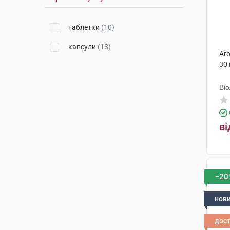
таблетки
(10)
капсули
(13)
Arb
30
Ві
ві
−20
нов
дос