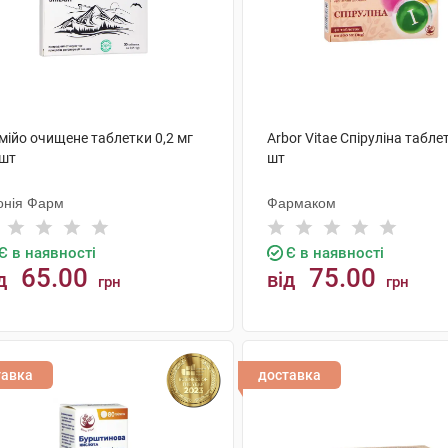
мійо очищене таблетки 0,2 мг
Arbor Vitae Спіруліна табле
 шт
шт
онія Фарм
Фармаком
Є в наявності
Є в наявності
65.00
75.00
д
від
грн
грн
КУПИТИ
КУПИТИ
тавка
доставка