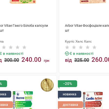
or Vitae Гінкго Білоба капсули
Arbor Vitae Фосфоціале кап
 шт
шт
ола
Куртіс Хелс Капс
Є в наявності
Є в наявності
240.00
260.0
д
300.00
від
325.00
грн
КУПИТИ
КУПИТИ
%
−20%
инка
новинка
тавка
доставка