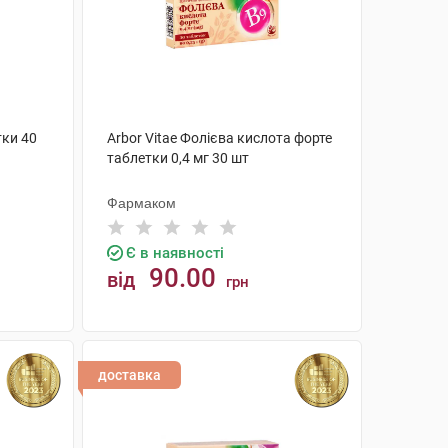
тки 40
Arbor Vitae Фолієва кислота форте
таблетки 0,4 мг 30 шт
Фармаком
Є в наявності
90.00
від
грн
КУПИТИ
доставка