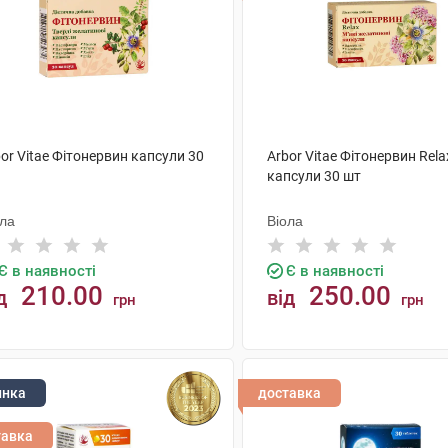
or Vitae Фітонервин капсули 30
Arbor Vitae Фітонервин Rela
капсули 30 шт
ола
Віола
Є в наявності
Є в наявності
210.00
250.00
д
від
грн
грн
КУПИТИ
КУПИТИ
инка
доставка
тавка