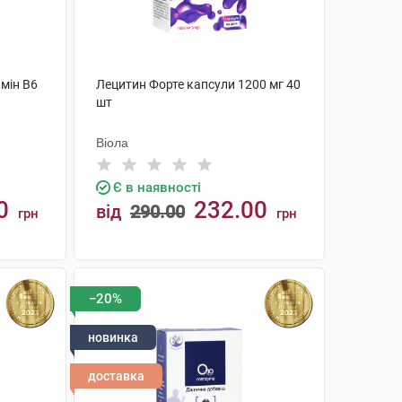
амін В6
Лецитин Форте капсули 1200 мг 40
шт
Віола
Є в наявності
0
232.00
від
290.00
грн
грн
КУПИТИ
−20%
новинка
доставка