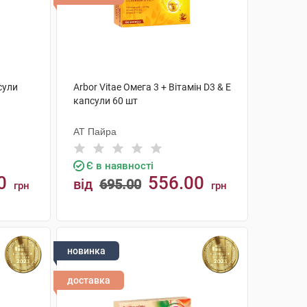
сули
Arbor Vitae Омега 3 + Вітамін D3 & Е
капсули 60 шт
АТ Пайра
Є в наявності
0
556.00
від
695.00
грн
грн
КУПИТИ
новинка
доставка