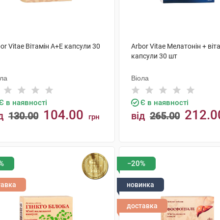
or Vitae Вітамін A+Е капсули 30
Arbor Vitae Мелатонін + віт
капсули 30 шт
ола
Віола
Є в наявності
Є в наявності
104.00
212.0
д
130.00
від
265.00
грн
КУПИТИ
КУПИТИ
%
−20%
тавка
новинка
доставка