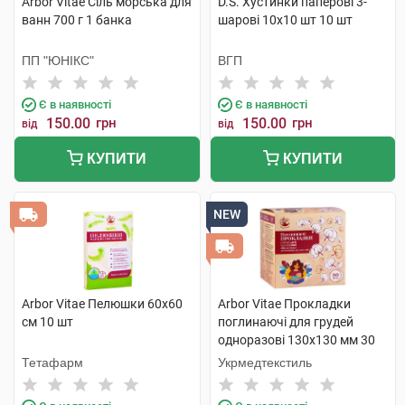
Arbor Vitae Сіль морська для
D.S. Хустинки паперові 3-
ванн 700 г 1 банка
шарові 10х10 шт 10 шт
ПП "ЮНІКС"
ВГП
Є в наявності
Є в наявності
150.00
грн
150.00
грн
від
від
КУПИТИ
КУПИТИ
NEW
Arbor Vitae Пелюшки 60х60
Arbor Vitae Прокладки
см 10 шт
поглинаючі для грудей
одноразові 130х130 мм 30
шт
Тетафарм
Укрмедтекстиль