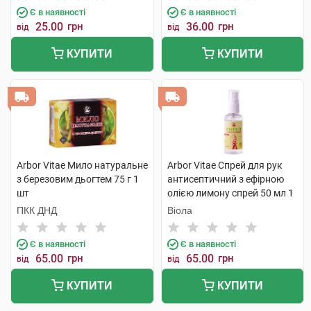
Є в наявності
Є в наявності
25.00
грн
36.00
грн
від
від
КУПИТИ
КУПИТИ
Arbor Vitae Мило натуральне
Arbor Vitae Спрей для рук
з березовим дьогтем 75 г 1
антисептичний з ефірною
шт
олією лимону спрей 50 мл 1
флакон
ПКК ДНД
Віола
Є в наявності
Є в наявності
65.00
грн
65.00
грн
від
від
КУПИТИ
КУПИТИ