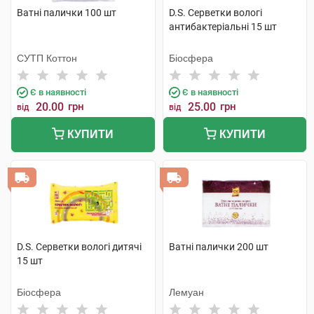
Ватні палички 100 шт
D.S. Серветки вологі
антибактеріальні 15 шт
СУТП Коттон
Біосфера
Є в наявності
Є в наявності
20.00
грн
25.00
грн
від
від
КУПИТИ
КУПИТИ
D.S. Серветки вологі дитячі
Ватні палички 200 шт
15 шт
Біосфера
Лемуан