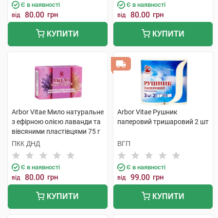
Є в наявності
Є в наявності
80.00
грн
80.00
грн
від
від
КУПИТИ
КУПИТИ
Arbor Vitae Мило натуральне
Arbor Vitae Рушник
з ефірною олією лаванди та
паперовий тришаровий 2 шт
вівсяними пластівцями 75 г
1 шт
ПКК ДНД
ВГП
Є в наявності
Є в наявності
80.00
грн
99.00
грн
від
від
КУПИТИ
КУПИТИ