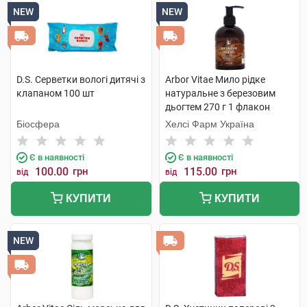
NEW
NEW
D.S. Серветки вологі дитячі з
Arbor Vitae Мило рідке
клапаном 100 шт
натуральне з березовим
дьогтем 270 г 1 флакон
Біосфера
Хелсі Фарм Україна
Є в наявності
Є в наявності
100.00
грн
115.00
грн
від
від
КУПИТИ
КУПИТИ
NEW