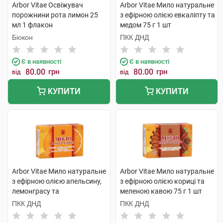
Arbor Vitae Освіжувач
Arbor Vitae Мило натуральне
порожнини рота лимон 25
з ефірною олією евкаліпту та
мл 1 флакон
медом 75 г 1 шт
Біокон
ПКК ДНД
Є в наявності
Є в наявності
80.00
грн
80.00
грн
від
від
КУПИТИ
КУПИТИ
Arbor Vitae Мило натуральне
Arbor Vitae Мило натуральне
з ефірною олією апельсину,
з ефірною олією кориці та
лемонграсу та
меленою кавою 75 г 1 шт
апельсиновою цедрою 75 г 1
ПКК ДНД
ПКК ДНД
шт