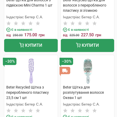
Beter Щітка для волосся з
Beter Recycled Щітка для
підвіскою Mini Сharms 1 шт
волосся з переробленого
пластику зі з'ємною
подушечкою 17,4 см 1 шт
Індастріас Бетер С.А.
Індастріас Бетер С.А.
Є в наявності
Є в наявності
175.00
227.50
грн
грн
від
250.00
від
325.00
КУПИТИ
КУПИТИ
−30%
−30%
Beter Recycled Щітка з
Beter Щітка для
переробленого пластику
розплутування волосся
23,5 см 1 шт
Океан 1 шт
Індастріас Бетер С.А.
Індастріас Бетер С.А.
Є в наявності
Є в наявності