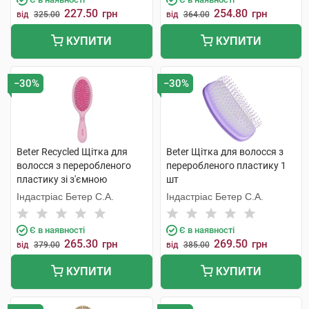
227.50
254.80
грн
грн
від
325.00
від
364.00
КУПИТИ
КУПИТИ
−30%
−30%
Beter Recycled Щітка для
Beter Щітка для волосся з
волосся з переробленого
переробленого пластику 1
пластику зі з'ємною
шт
подушечкою 22,5 см 1 шт
Індастріас Бетер С.А.
Індастріас Бетер С.А.
Є в наявності
Є в наявності
265.30
269.50
грн
грн
від
379.00
від
385.00
КУПИТИ
КУПИТИ