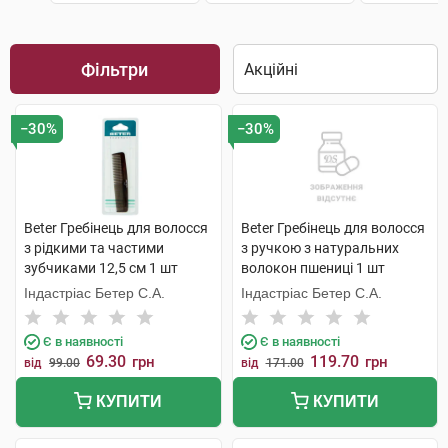
Фільтри
−30%
−30%
Beter Гребінець для волосся
Beter Гребінець для волосся
з рідкими та частими
з ручкою з натуральних
зубчиками 12,5 см 1 шт
волокон пшениці 1 шт
Індастріас Бетер С.А.
Індастріас Бетер С.А.
Є в наявності
Є в наявності
69.30
119.70
грн
грн
від
99.00
від
171.00
КУПИТИ
КУПИТИ