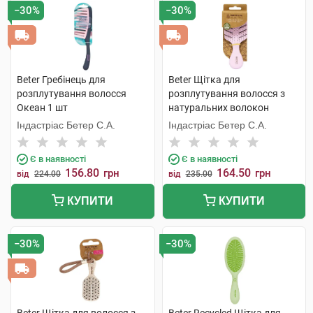
−30%
−30%
Beter Гребінець для
Beter Щітка для
розплутування волосся
розплутування волосся з
Океан 1 шт
натуральних волокон
пшениці Міні 1 шт
Індастріас Бетер С.А.
Індастріас Бетер С.А.
Є в наявності
Є в наявності
156.80
164.50
грн
грн
від
224.00
від
235.00
КУПИТИ
КУПИТИ
−30%
−30%