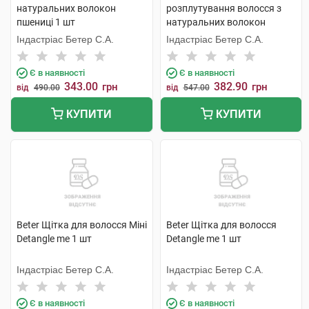
натуральних волокон
розплутування волосся з
пшениці 1 шт
натуральних волокон
пшениці 1 шт
Індастріас Бетер С.А.
Індастріас Бетер С.А.
Є в наявності
Є в наявності
343.00
382.90
грн
грн
від
490.00
від
547.00
КУПИТИ
КУПИТИ
Beter Щітка для волосся Міні
Beter Щітка для волосся
Detangle me 1 шт
Detangle me 1 шт
Індастріас Бетер С.А.
Індастріас Бетер С.А.
Є в наявності
Є в наявності