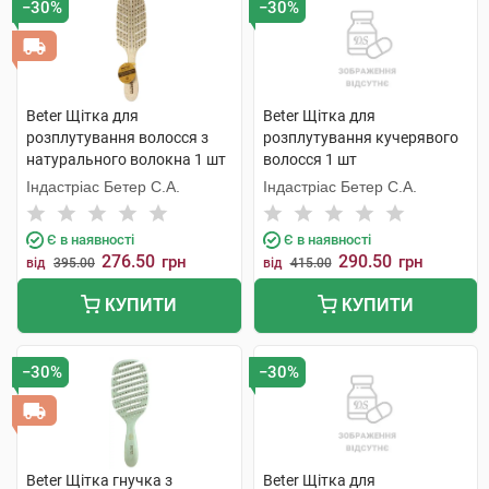
−30%
−30%
Beter Щітка для
Beter Щітка для
розплутування волосся з
розплутування кучерявого
натурального волокна 1 шт
волосся 1 шт
Індастріас Бетер С.А.
Індастріас Бетер С.А.
Є в наявності
Є в наявності
276.50
290.50
грн
грн
від
395.00
від
415.00
КУПИТИ
КУПИТИ
−30%
−30%
Beter Щітка гнучка з
Beter Щітка для