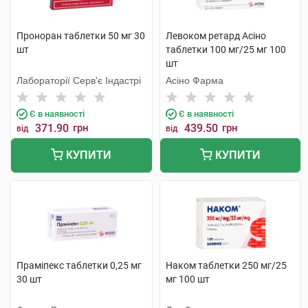
Проноран таблетки 50 мг 30
Левоком ретард Асіно
шт
таблетки 100 мг/25 мг 100
шт
Лабораторії Серв'є Індастрі
Асіно Фарма
Є в наявності
Є в наявності
371.90
грн
439.50
грн
від
від
КУПИТИ
КУПИТИ
Праміпекс таблетки 0,25 мг
Наком таблетки 250 мг/25
30 шт
мг 100 шт