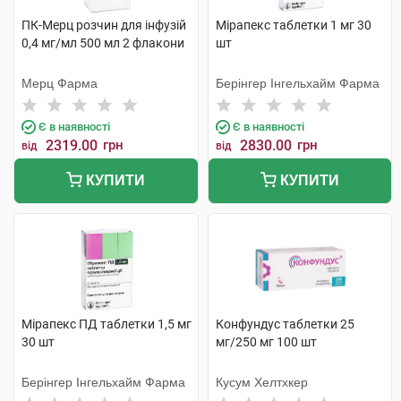
ПК-Мерц розчин для інфузій
Мірапекс таблетки 1 мг 30
0,4 мг/мл 500 мл 2 флакони
шт
Мерц Фарма
Берінгер Інгельхайм Фарма
Є в наявності
Є в наявності
2319.00
грн
2830.00
грн
від
від
КУПИТИ
КУПИТИ
Мірапекс ПД таблетки 1,5 мг
Конфундус таблетки 25
30 шт
мг/250 мг 100 шт
Берінгер Інгельхайм Фарма
Кусум Хелтхкер