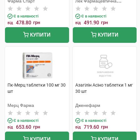
Фарма Старт
Лек Фармацевтична
компанія
Є в наявності
Є в наявності
478.80
грн
491.90
грн
від
від
КУПИТИ
КУПИТИ
Пк-Мерц таблетки 100 мг 30
Азагілін Асіно таблетки 1 мг
шт
30 шт
Мерц Фарма
Дженефарм
Є в наявності
Є в наявності
653.60
грн
719.60
грн
від
від
КУПИТИ
КУПИТИ