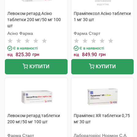
Левоком ретард Асіно
Праміпексол Асіно таблетки
таблетки 200 мг/50 мг 100
1 мг 30 шт
шт
Асіно Фарма
Фарма Старт
Є в наявності
Є в наявності
825.30
грн
849.90
грн
від
від
КУПИТИ
КУПИТИ
Левоком ретард таблетки
Праміпекс XR таблетки 0,75
200 мг/50 мг 100 шт
мг 30 шт
Фарма Старт
Лабораторіос Нормон С.А.