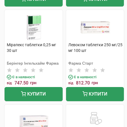
Мірапекс таблетки 0,25 мг
Левоком таблетки 250 мг/25
30 шт
мг 100 шт
Берінгер Інгельхайм Фарма
Фарма Старт
Є в наявності
Є в наявності
747.50
грн
812.70
грн
від
від
КУПИТИ
КУПИТИ