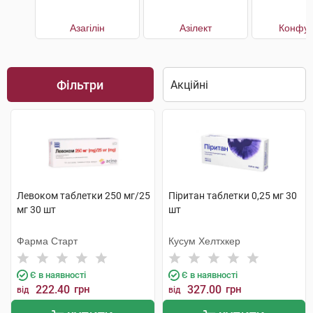
Азагілін
Азілект
Конфун
Фільтри
Левоком таблетки 250 мг/25
Піритан таблетки 0,25 мг 30
мг 30 шт
шт
Фарма Старт
Кусум Хелтхкер
Є в наявності
Є в наявності
222.40
грн
327.00
грн
від
від