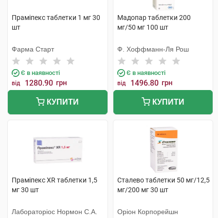
Праміпекс таблетки 1 мг 30
Мадопар таблетки 200
шт
мг/50 мг 100 шт
Фарма Старт
Ф. Хоффманн-Ля Рош
Є в наявності
Є в наявності
1280.90
грн
1496.80
грн
від
від
КУПИТИ
КУПИТИ
Праміпекс XR таблетки 1,5
Сталево таблетки 50 мг/12,5
мг 30 шт
мг/200 мг 30 шт
Лабораторіос Нормон С.А.
Оріон Корпорейшн