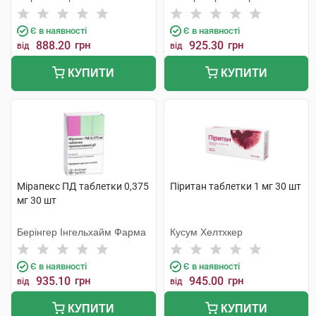
Є в наявності
Є в наявності
888.20
грн
925.30
грн
від
від
КУПИТИ
КУПИТИ
Мірапекс ПД таблетки 0,375
Піритан таблетки 1 мг 30 шт
мг 30 шт
Берінгер Інгельхайм Фарма
Кусум Хелтхкер
Є в наявності
Є в наявності
935.10
грн
945.00
грн
від
від
КУПИТИ
КУПИТИ