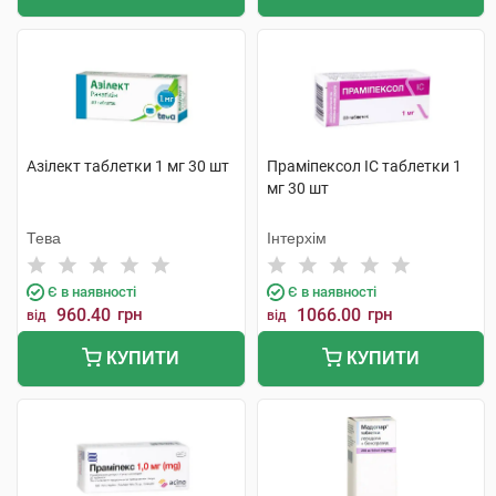
Азілект таблетки 1 мг 30 шт
Праміпексол IC таблетки 1
мг 30 шт
Тева
Інтерхім
Є в наявності
Є в наявності
960.40
грн
1066.00
грн
від
від
КУПИТИ
КУПИТИ