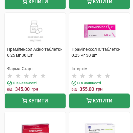
КУПИТИ
КУПИТИ
Праміпексол Асіно таблетки
Праміпексол IC таблетки
0,25 мг 30 шт
0,25 мг 30 шт
Фарма Старт
Інтерхім
Є в наявності
Є в наявності
345.00
грн
355.00
грн
від
від
КУПИТИ
КУПИТИ